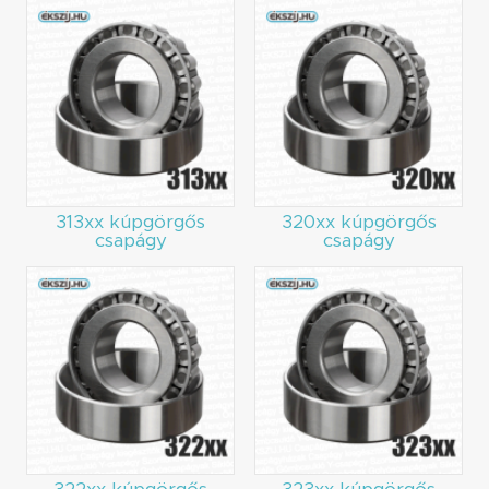
313xx kúpgörgős
320xx kúpgörgős
csapágy
csapágy