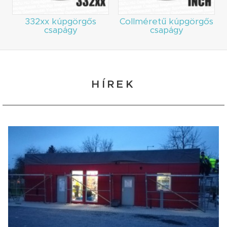
332xx kúpgörgős
Collméretű kúpgörgős
csapágy
csapágy
HÍREK