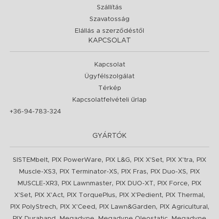
Szállítás
Szavatosság
Elállás a szerződéstől
KAPCSOLAT
Kapcsolat
Ügyfélszolgálat
Térkép
Kapcsolatfelvételi űrlap
+36-94-783-324
GYÁRTÓK
,
,
,
,
,
SISTEMbelt
PIX PowerWare
PIX L&G
PIX X'Set
PIX X'tra
PIX
,
,
,
,
Muscle-XS3
PIX Terminator-XS
PIX Fras
PIX Duo-XS
PIX
,
,
,
,
MUSCLE-XR3
PIX Lawnmaster
PIX DUO-XT
PIX Force
PIX
,
,
,
,
,
X'Set
PIX X'Act
PIX TorquePlus
PIX X'Pedient
PIX Thermal
,
,
,
,
PIX PolyStrech
PIX X'Ceed
PIX Lawn&Garden
PIX Agricultural
,
,
,
PIX Duraband
Megadyne
Megadyne Oleostatic
Megadyne