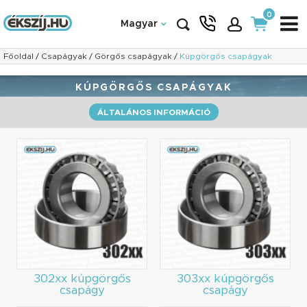
0
Magyar
Főoldal
/
Csapágyak
/
Görgős csapágyak
/
Kúpgörgős csapágyak
KÚPGÖRGŐS CSAPÁGYAK
ÁLTALÁNOS INFORMÁCIÓ
302xx kúpgörgős
303xx kúpgörgős
csapágy
csapágy