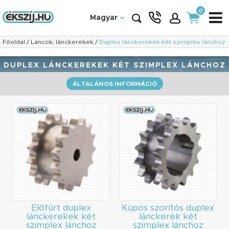
0
Magyar
Főoldal
/
Láncok, lánckerekek
/
Duplex lánckerekek két szimplex lánchoz
DUPLEX LÁNCKEREKEK KÉT SZIMPLEX LÁNCHOZ
ÁLTALÁNOS INFORMÁCIÓ
Előfúrt duplex
Kúpos szorítós duplex
lánckerekek két
lánckerék két
szimplex lánchoz
szimplex lánchoz