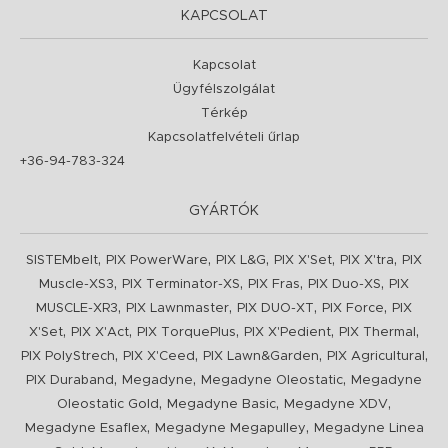
KAPCSOLAT
Kapcsolat
Ügyfélszolgálat
Térkép
Kapcsolatfelvételi űrlap
+36-94-783-324
GYÁRTÓK
,
,
,
,
,
SISTEMbelt
PIX PowerWare
PIX L&G
PIX X'Set
PIX X'tra
PIX
,
,
,
,
Muscle-XS3
PIX Terminator-XS
PIX Fras
PIX Duo-XS
PIX
,
,
,
,
MUSCLE-XR3
PIX Lawnmaster
PIX DUO-XT
PIX Force
PIX
,
,
,
,
,
X'Set
PIX X'Act
PIX TorquePlus
PIX X'Pedient
PIX Thermal
,
,
,
,
PIX PolyStrech
PIX X'Ceed
PIX Lawn&Garden
PIX Agricultural
,
,
,
PIX Duraband
Megadyne
Megadyne Oleostatic
Megadyne
,
,
,
Oleostatic Gold
Megadyne Basic
Megadyne XDV
,
,
Megadyne Esaflex
Megadyne Megapulley
Megadyne Linea