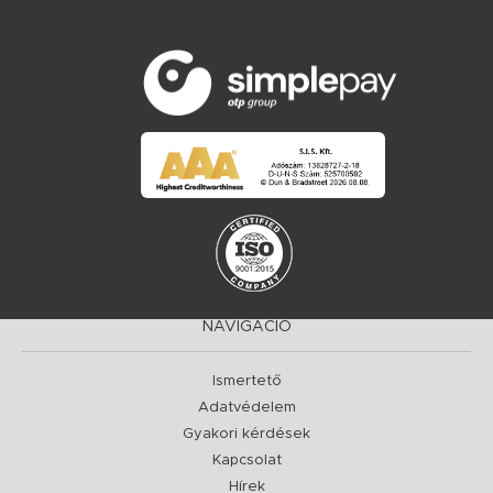
NAVIGÁCIÓ
Ismertető
Adatvédelem
Gyakori kérdések
Kapcsolat
Hírek