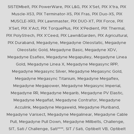
,
,
,
,
,
SISTEMbelt
PIX PowerWare
PIX L&G
PIX X'Set
PIX X'tra
PIX
,
,
,
,
Muscle-XS3
PIX Terminator-XS
PIX Fras
PIX Duo-XS
PIX
,
,
,
,
MUSCLE-XR3
PIX Lawnmaster
PIX DUO-XT
PIX Force
PIX
,
,
,
,
,
X'Set
PIX X'Act
PIX TorquePlus
PIX X'Pedient
PIX Thermal
,
,
,
,
PIX PolyStrech
PIX X'Ceed
PIX Lawn&Garden
PIX Agricultural
,
,
,
PIX Duraband
Megadyne
Megadyne Oleostatic
Megadyne
,
,
,
Oleostatic Gold
Megadyne Basic
Megadyne XDV
,
,
Megadyne Esaflex
Megadyne Megapulley
Megadyne Linea
,
,
,
Gold
Megadyne Linea X
Megadyne Megasync RPP
,
,
Megadyne Megasync Silver
Megadyne Megasync Gold
,
,
Megadyne Megasync Titanium
Megadyne Megaflex
,
,
Megadyne Megapower
Megadyne Megasync Imperial
,
,
,
Megadyne RR
Megadyne Megarib
Megadyne PV Elastic
,
,
Megadyne Megaflat
Megadyne Contrafor
Megadyne
,
,
,
Acculink
Megadyne Megaweld
Megadyne Pluriband
,
,
Megadyne Varisect
Megadyne Megalinear
Megadyne Cable
,
,
,
,
Pull
Megadyne Pull Down
Megadyne Millbelts
Challenge
,
,
,
,
,
SIT
Sati / Challenge
Sati****
SIT / Sati
Optibelt VB
Optibelt