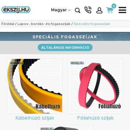
0
Magyar
Főoldal
/
Lapos-, bordás- és fogasszíjak
/
Speciális fogasszíjak
SPECIÁLIS FOGASSZÍJAK
ÁLTALÁNOS INFORMÁCIÓ
Kábelhúzó szíjak
Fóliahúzó szíjak