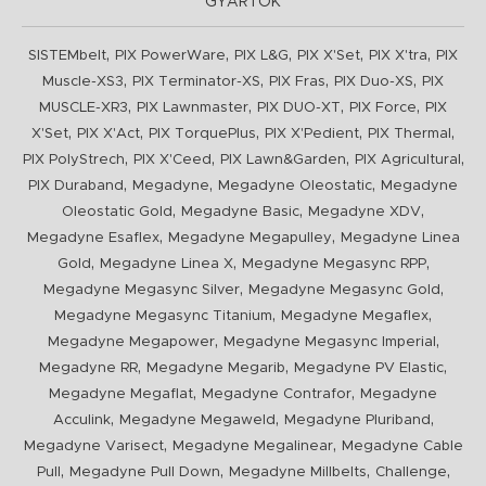
GYÁRTÓK
,
,
,
,
,
SISTEMbelt
PIX PowerWare
PIX L&G
PIX X'Set
PIX X'tra
PIX
,
,
,
,
Muscle-XS3
PIX Terminator-XS
PIX Fras
PIX Duo-XS
PIX
,
,
,
,
MUSCLE-XR3
PIX Lawnmaster
PIX DUO-XT
PIX Force
PIX
,
,
,
,
,
X'Set
PIX X'Act
PIX TorquePlus
PIX X'Pedient
PIX Thermal
,
,
,
,
PIX PolyStrech
PIX X'Ceed
PIX Lawn&Garden
PIX Agricultural
,
,
,
PIX Duraband
Megadyne
Megadyne Oleostatic
Megadyne
,
,
,
Oleostatic Gold
Megadyne Basic
Megadyne XDV
,
,
Megadyne Esaflex
Megadyne Megapulley
Megadyne Linea
,
,
,
Gold
Megadyne Linea X
Megadyne Megasync RPP
,
,
Megadyne Megasync Silver
Megadyne Megasync Gold
,
,
Megadyne Megasync Titanium
Megadyne Megaflex
,
,
Megadyne Megapower
Megadyne Megasync Imperial
,
,
,
Megadyne RR
Megadyne Megarib
Megadyne PV Elastic
,
,
Megadyne Megaflat
Megadyne Contrafor
Megadyne
,
,
,
Acculink
Megadyne Megaweld
Megadyne Pluriband
,
,
Megadyne Varisect
Megadyne Megalinear
Megadyne Cable
,
,
,
,
Pull
Megadyne Pull Down
Megadyne Millbelts
Challenge