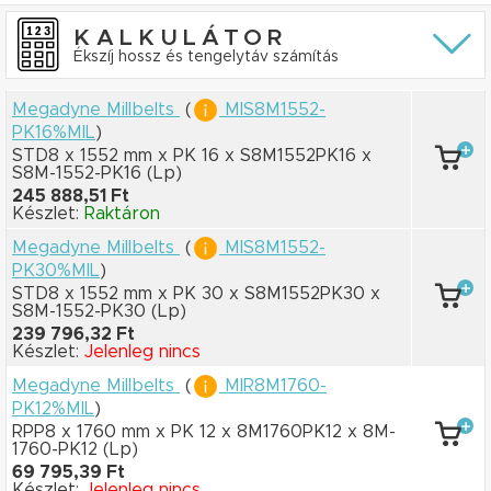
KALKULÁTOR
Ékszíj hossz és tengelytáv számítás
Megadyne Millbelts
(
MIS8M1552-
PK16%MIL
)
STD8 x 1552 mm
x PK 16
x S8M1552PK16
x
S8M-1552-PK16
(Lp)
245 888,51 Ft
Készlet:
Raktáron
Megadyne Millbelts
(
MIS8M1552-
PK30%MIL
)
STD8 x 1552 mm
x PK 30
x S8M1552PK30
x
S8M-1552-PK30
(Lp)
239 796,32 Ft
Készlet:
Jelenleg nincs
Megadyne Millbelts
(
MIR8M1760-
PK12%MIL
)
RPP8 x 1760 mm
x PK 12
x 8M1760PK12
x 8M-
1760-PK12
(Lp)
69 795,39 Ft
Készlet:
Jelenleg nincs