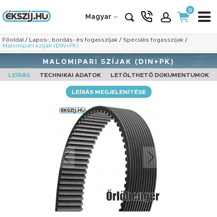
0
Magyar
Főoldal
/
Lapos-, bordás- és fogasszíjak
/
Speciális fogasszíjak
/
Malomipari szíjak (DIN+PK)
MALOMIPARI SZÍJAK (DIN+PK)
LEÍRÁS
TECHNIKAI ADATOK
LETÖLTHETŐ DOKUMENTUMOK
LEÍRÁS MEGJELENÍTÉSE