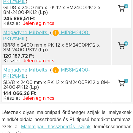
PK12%MIL
)
GLD8 x 2400 mm
x PK 12
x 8M2400PK12
x
8M-2400-PK12
(Lp)
245 888,51 Ft
Készlet:
Jelenleg nincs
Megadyne Millbelts
(
MIR8M2400-
PK12%MIL
)
RPP8 x 2400 mm
x PK 12
x 8M2400PK12
x
8M-2400-PK12
(Lp)
120 187,72 Ft
Készlet:
Jelenleg nincs
Megadyne Millbelts
(
MIS8M2400-
PK12%MIL
)
SLV8 x 2400 mm
x PK 12
x 8M2400PK12
x 8M-
2400-PK12
(Lp)
144 066,26 Ft
Készlet:
Jelenleg nincs
Léteznek olyan malomipari őrlőhenger szíjak is, melyeknek
mindkét oldala hosszbordás és PL típusú bordákat tartalmaz.
ezek a
Malomipari hosszbordás szíjak
termékcsoportban