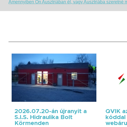
Amennyiben Ön Ausztriában él, vagy Ausztriába szeretné me
2026.07.20-án újranyit a
QVIK az
S.I.S. Hidraulika Bolt
kóddal 
Körmenden
webáru