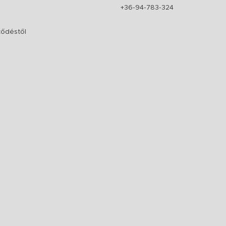
+36-94-783-324
rződéstől