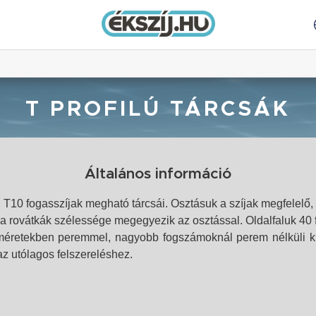
T PROFILÚ TÁRCSÁK
Általános információ
T5, T10 fogasszíjak megható tárcsái. Osztásuk a szíjak megfelelő
 a rovátkák szélessége megegyezik az osztással. Oldalfaluk 40 
 méretekben peremmel, nagyobb fogszámoknál perem nélküli kiv
z utólagos felszereléshez.