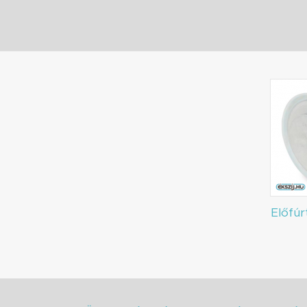
Előfúr