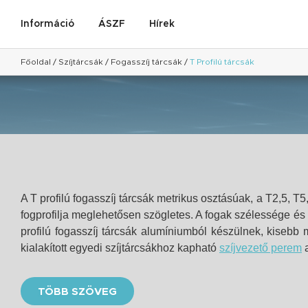
Információ
ÁSZF
Hírek
Főoldal
/
Szíjtárcsák
/
Fogasszíj tárcsák
/
T Profilú tárcsák
A T profilú fogasszíj tárcsák metrikus osztásúak, a T2,5, 
fogprofilja meglehetősen szögletes. A fogak szélessége és
profilú fogasszíj tárcsák alumíniumból készülnek, kisebb
kialakított egyedi szíjtárcsákhoz kapható
szíjvezető perem
a
TÖBB SZÖVEG