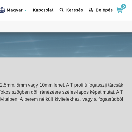
0
Magyar
Kapcsolat
Keresés
Belépés
, 2,5mm, 5mm vagy 10mm lehet. A T profilú fogasszíj tárcsák
fokos szögben dől, ránézésre széles-lapos képet mutat. A T
itelben. A perem nélküli kivitelekhez, vagy a fogasrúdból