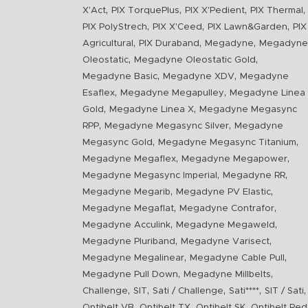
,
,
,
,
X'Act
PIX TorquePlus
PIX X'Pedient
PIX Thermal
,
,
,
PIX PolyStrech
PIX X'Ceed
PIX Lawn&Garden
PIX
,
,
,
Agricultural
PIX Duraband
Megadyne
Megadyne
,
,
Oleostatic
Megadyne Oleostatic Gold
,
,
Megadyne Basic
Megadyne XDV
Megadyne
,
,
Esaflex
Megadyne Megapulley
Megadyne Linea
,
,
Gold
Megadyne Linea X
Megadyne Megasync
,
,
RPP
Megadyne Megasync Silver
Megadyne
,
,
Megasync Gold
Megadyne Megasync Titanium
,
,
Megadyne Megaflex
Megadyne Megapower
,
,
Megadyne Megasync Imperial
Megadyne RR
,
,
Megadyne Megarib
Megadyne PV Elastic
,
,
Megadyne Megaflat
Megadyne Contrafor
,
,
Megadyne Acculink
Megadyne Megaweld
,
,
Megadyne Pluriband
Megadyne Varisect
,
,
Megadyne Megalinear
Megadyne Cable Pull
,
,
Megadyne Pull Down
Megadyne Millbelts
,
,
,
,
,
Challenge
SIT
Sati / Challenge
Sati****
SIT / Sati
,
,
,
Optibelt VB
Optibelt TX
Optibelt SK
Optibelt Red