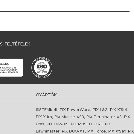
I FELTÉTELEK
GYÁRTÓK
,
,
,
,
SISTEMbelt
PIX PowerWare
PIX L&G
PIX X'Set
,
,
,
PIX X'tra
PIX Muscle-XS3
PIX Terminator-XS
PIX
,
,
,
Fras
PIX Duo-XS
PIX MUSCLE-XR3
PIX
,
,
,
,
Lawnmaster
PIX DUO-XT
PIX Force
PIX X'Set
PIX