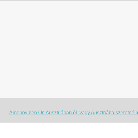
Amennyiben Ön Ausztriában él, vagy Ausztriába szeretné m