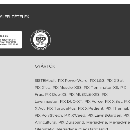
I FELTÉTELEK
GYÁRTÓK
,
,
,
,
SISTEMbelt
PIX PowerWare
PIX L&G
PIX X'Set
,
,
,
PIX X'tra
PIX Muscle-XS3
PIX Terminator-XS
PIX
,
,
,
Fras
PIX Duo-XS
PIX MUSCLE-XR3
PIX
,
,
,
,
Lawnmaster
PIX DUO-XT
PIX Force
PIX X'Set
PIX
,
,
,
,
X'Act
PIX TorquePlus
PIX X'Pedient
PIX Thermal
,
,
,
PIX PolyStrech
PIX X'Ceed
PIX Lawn&Garden
PIX
,
,
,
Agricultural
PIX Duraband
Megadyne
Megadyne
,
,
Oleostatic
Megadyne Oleostatic Gold