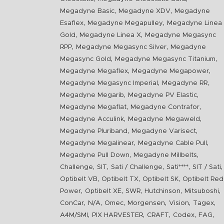
,
,
Megadyne Basic
Megadyne XDV
Megadyne
,
,
Esaflex
Megadyne Megapulley
Megadyne Linea
,
,
Gold
Megadyne Linea X
Megadyne Megasync
,
,
RPP
Megadyne Megasync Silver
Megadyne
,
,
Megasync Gold
Megadyne Megasync Titanium
,
,
Megadyne Megaflex
Megadyne Megapower
,
,
Megadyne Megasync Imperial
Megadyne RR
,
,
Megadyne Megarib
Megadyne PV Elastic
,
,
Megadyne Megaflat
Megadyne Contrafor
,
,
Megadyne Acculink
Megadyne Megaweld
,
,
Megadyne Pluriband
Megadyne Varisect
,
,
Megadyne Megalinear
Megadyne Cable Pull
,
,
Megadyne Pull Down
Megadyne Millbelts
,
,
,
,
,
Challenge
SIT
Sati / Challenge
Sati****
SIT / Sati
,
,
,
Optibelt VB
Optibelt TX
Optibelt SK
Optibelt Red
,
,
,
,
,
Power
Optibelt XE
SWR
Hutchinson
Mitsuboshi
,
,
,
,
,
,
ConCar
N/A
Omec
Morgensen
Vision
Tagex
,
,
,
,
,
A4M/SMI
PIX HARVESTER
CRAFT
Codex
FAG