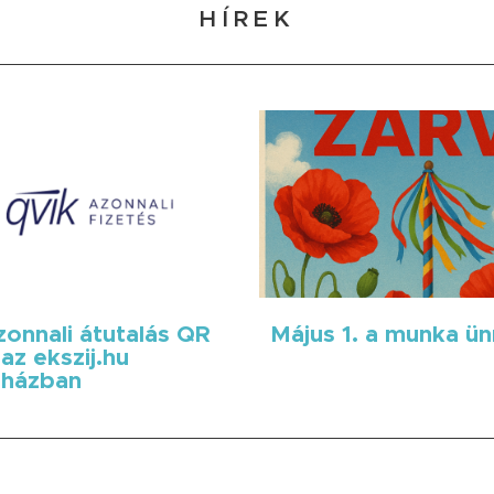
HÍREK
onnali átutalás QR
Május 1. a munka ü
az ekszij.hu
házban