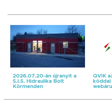
2026.07.20-án újranyit a
QVIK az
S.I.S. Hidraulika Bolt
kóddal 
Körmenden
webáru