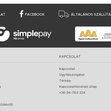
LAT
FACEBOOK
ÁLTALÁNOS SZÁLLÍTÁS
KAPCSOLAT
Kapcsolat
Ügyfélszolgálat
Térkép
a
Kapcsolatfelvételi űrlap
+36-94-783-324
rződéstől