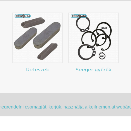
Reteszek
Seeger gyűrűk
egrendelni csomagját, kérjük, használja a keilriemen.at webár