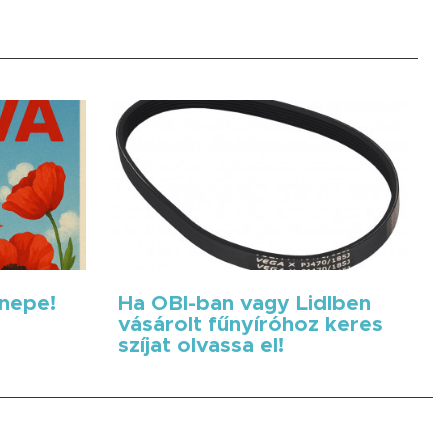
nnepe!
Ha OBI-ban vagy Lidlben
vásárolt fűnyíróhoz keres
szíjat olvassa el!