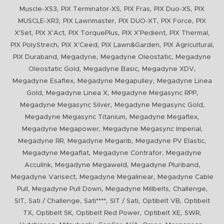
,
,
,
,
Muscle-XS3
PIX Terminator-XS
PIX Fras
PIX Duo-XS
PIX
,
,
,
,
MUSCLE-XR3
PIX Lawnmaster
PIX DUO-XT
PIX Force
PIX
,
,
,
,
,
X'Set
PIX X'Act
PIX TorquePlus
PIX X'Pedient
PIX Thermal
,
,
,
,
PIX PolyStrech
PIX X'Ceed
PIX Lawn&Garden
PIX Agricultural
,
,
,
PIX Duraband
Megadyne
Megadyne Oleostatic
Megadyne
,
,
,
Oleostatic Gold
Megadyne Basic
Megadyne XDV
,
,
Megadyne Esaflex
Megadyne Megapulley
Megadyne Linea
,
,
,
Gold
Megadyne Linea X
Megadyne Megasync RPP
,
,
Megadyne Megasync Silver
Megadyne Megasync Gold
,
,
Megadyne Megasync Titanium
Megadyne Megaflex
,
,
Megadyne Megapower
Megadyne Megasync Imperial
,
,
,
Megadyne RR
Megadyne Megarib
Megadyne PV Elastic
,
,
Megadyne Megaflat
Megadyne Contrafor
Megadyne
,
,
,
Acculink
Megadyne Megaweld
Megadyne Pluriband
,
,
Megadyne Varisect
Megadyne Megalinear
Megadyne Cable
,
,
,
,
Pull
Megadyne Pull Down
Megadyne Millbelts
Challenge
,
,
,
,
,
SIT
Sati / Challenge
Sati****
SIT / Sati
Optibelt VB
Optibelt
,
,
,
,
,
TX
Optibelt SK
Optibelt Red Power
Optibelt XE
SWR