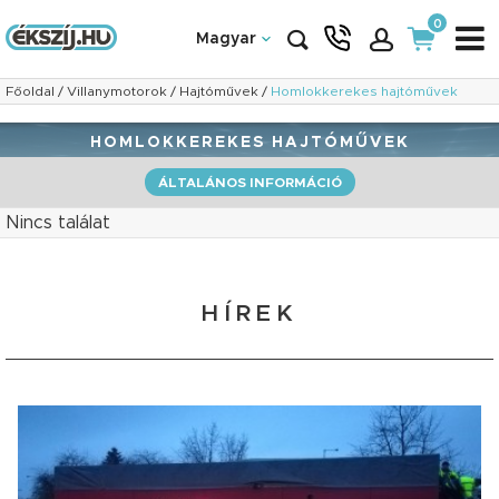
0
Magyar
Főoldal
/
Villanymotorok
/
Hajtóművek
/
Homlokkerekes hajtóművek
HOMLOKKEREKES HAJTÓMŰVEK
ÁLTALÁNOS INFORMÁCIÓ
Nincs találat
HÍREK