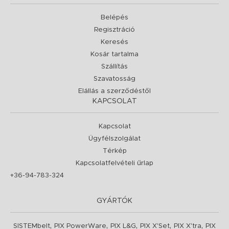
Belépés
Regisztráció
Keresés
Kosár tartalma
Szállítás
Szavatosság
Elállás a szerződéstől
KAPCSOLAT
Kapcsolat
Ügyfélszolgálat
Térkép
Kapcsolatfelvételi űrlap
+36-94-783-324
GYÁRTÓK
,
,
,
,
,
SISTEMbelt
PIX PowerWare
PIX L&G
PIX X'Set
PIX X'tra
PIX