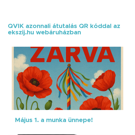
QVIK azonnali átutalás QR kóddal az
ekszij.hu webáruházban
Május 1. a munka ünnepe!