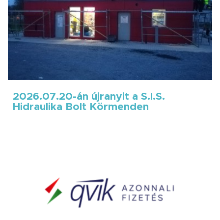
2026.07.20-án újranyit a S.I.S.
Hidraulika Bolt Körmenden