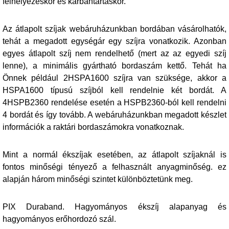
felhelyezéskor és karbantartáskor.
Az átlapolt szíjak webáruházunkban bordában vásárolhatók,
tehát a megadott egységár egy szíjra vonatkozik. Azonban
egyes átlapolt szíj nem rendelhető (mert az az egyedi szíj
lenne), a minimális gyártható bordaszám kettő. Tehát ha
Önnek például 2HSPA1600 szíjra van szüksége, akkor a
HSPA1600 típusú szíjból kell rendelnie két bordát. A
4HSPB2360 rendelése esetén a HSPB2360-ból kell rendelni
4 bordát és így tovább. A webáruházunkban megadott készlet
információk a raktári bordaszámokra vonatkoznak.
Mint a normál ékszíjak esetében, az átlapolt szíjaknál is
fontos minőségi tényező a felhasznált anyagminőség. ez
alapján három minőségi szintet különböztetünk meg.
PIX Duraband. Hagyományos ékszíj alapanyag és
hagyományos erőhordozó szál.