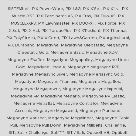
,
,
,
,
,
SISTEMbelt
PIX PowerWare
PIX L&G
PIX X'Set
PIX X'tra
PIX
,
,
,
,
Muscle-XS3
PIX Terminator-XS
PIX Fras
PIX Duo-XS
PIX
,
,
,
,
MUSCLE-XR3
PIX Lawnmaster
PIX DUO-XT
PIX Force
PIX
,
,
,
,
,
X'Set
PIX X'Act
PIX TorquePlus
PIX X'Pedient
PIX Thermal
,
,
,
,
PIX PolyStrech
PIX X'Ceed
PIX Lawn&Garden
PIX Agricultural
,
,
,
PIX Duraband
Megadyne
Megadyne Oleostatic
Megadyne
,
,
,
Oleostatic Gold
Megadyne Basic
Megadyne XDV
,
,
Megadyne Esaflex
Megadyne Megapulley
Megadyne Linea
,
,
,
Gold
Megadyne Linea X
Megadyne Megasync RPP
,
,
Megadyne Megasync Silver
Megadyne Megasync Gold
,
,
Megadyne Megasync Titanium
Megadyne Megaflex
,
,
Megadyne Megapower
Megadyne Megasync Imperial
,
,
,
Megadyne RR
Megadyne Megarib
Megadyne PV Elastic
,
,
Megadyne Megaflat
Megadyne Contrafor
Megadyne
,
,
,
Acculink
Megadyne Megaweld
Megadyne Pluriband
,
,
Megadyne Varisect
Megadyne Megalinear
Megadyne Cable
,
,
,
,
Pull
Megadyne Pull Down
Megadyne Millbelts
Challenge
,
,
,
,
,
SIT
Sati / Challenge
Sati****
SIT / Sati
Optibelt VB
Optibelt