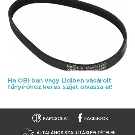
Ha OBI-ban vagy Lidlben vásárolt
fűnyíróhoz keres szíjat olvassa el!
KAPCSOLAT
FACEBOOK
ÁLTALÁNOS SZÁLLÍTÁSI FELTÉTELEK