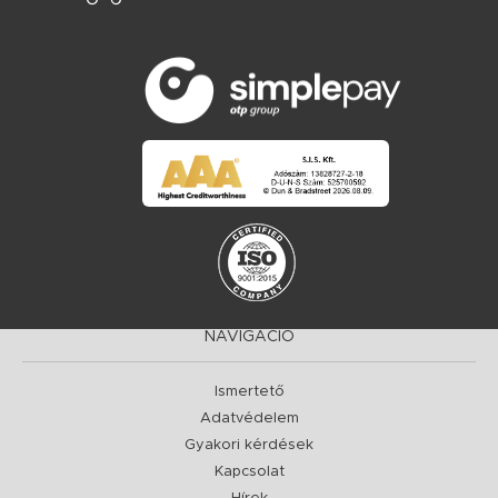
NAVIGÁCIÓ
Ismertető
Adatvédelem
Gyakori kérdések
Kapcsolat