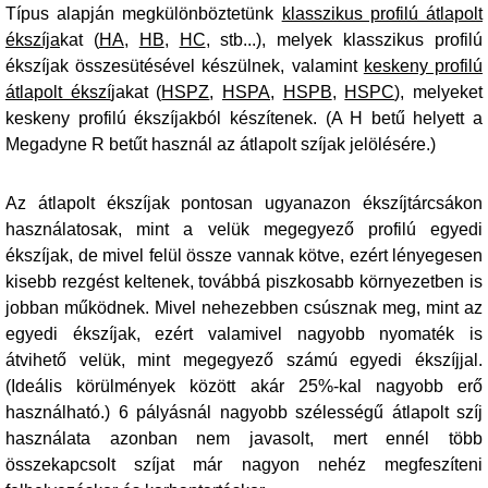
Típus alapján megkülönböztetünk
klasszikus profilú átlapolt
ékszíja
kat (
HA
,
HB
,
HC
, stb...), melyek klasszikus profilú
ékszíjak összesütésével készülnek, valamint
keskeny profilú
átlapolt ékszí
jakat (
HSPZ
,
HSPA
,
HSPB
,
HSPC
), melyeket
keskeny profilú ékszíjakból készítenek. (A H betű helyett a
Megadyne R betűt használ az átlapolt szíjak jelölésére.)
Az átlapolt ékszíjak pontosan ugyanazon ékszíjtárcsákon
használatosak, mint a velük megegyező profilú egyedi
ékszíjak, de mivel felül össze vannak kötve, ezért lényegesen
kisebb rezgést keltenek, továbbá piszkosabb környezetben is
jobban működnek. Mivel nehezebben csúsznak meg, mint az
egyedi ékszíjak, ezért valamivel nagyobb nyomaték is
átvihető velük, mint megegyező számú egyedi ékszíjjal.
(Ideális körülmények között akár 25%-kal nagyobb erő
használható.) 6 pályásnál nagyobb szélességű átlapolt szíj
használata azonban nem javasolt, mert ennél több
összekapcsolt szíjat már nagyon nehéz megfeszíteni