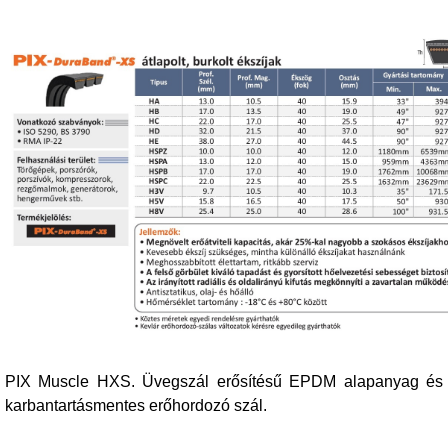
PIX Muscle HXS. Üvegszál erősítésű EPDM alapanyag és
karbantartásmentes erőhordozó szál.