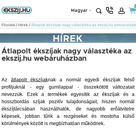
Magyar
Főoldal
/
Hírek
/
Átlapolt ékszíjak nagy választéka az ekszij.hu webáruház
HÍREK
Átlapolt ékszíjak nagy választéka az
ekszij.hu webáruházban
Az
átlapolt ékszíjak
nak a normál egyedi ékszíjak felső
profiljuknál - egy gumilappal - összekötött változatait
nevezzük. Ezek a termékek egyesítik az ékszíjak és a
hosszbordás szíjak pozitív tulajdonságait, hiszen normál
ékszíjtárcsában használhatók, de nagyobb erőátvitelre
képesek, jobban tűrik a rezgéseket és mostoha külső
körülmények között is megbízhatóan működnek.