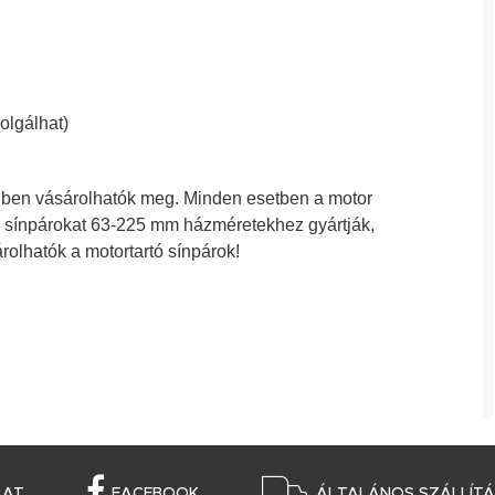
zolgálhat)
gben vásárolhatók meg. Minden esetben a motor
tő sínpárokat 63-225 mm házméretekhez gyártják,
lhatók a motortartó sínpárok!
LAT
FACEBOOK
ÁLTALÁNOS SZÁLLÍTÁS