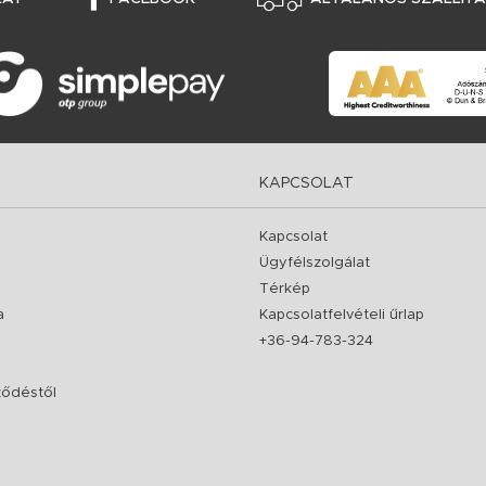
KAPCSOLAT
Kapcsolat
Ügyfélszolgálat
Térkép
a
Kapcsolatfelvételi űrlap
+36-94-783-324
rződéstől