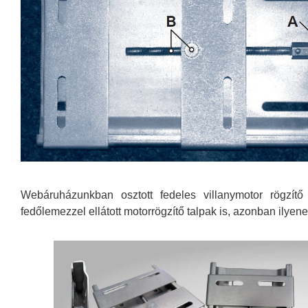
Webáruházunkban osztott fedeles villanymotor rögzít
fedőlemezzel ellátott motorrögzítő talpak is, azonban ily