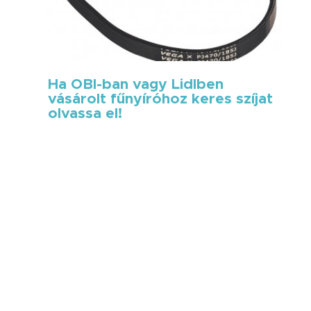
Ha OBI-ban vagy Lidlben
vásárolt fűnyíróhoz keres szíjat
olvassa el!