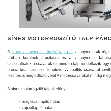
SÍNES MOTORRÖGZÍTŐ TALP PÁR
A
sínes villanymotor rögzítő talp pár
villanymotorok rögzí
párban kerülnek árusításra és a villanymotor lábair
csúsztathatók a csavarok és minden talp rendelkezik egy el
precíz beállítást teszi lehetővé. A beállító csavarral jav
feszítés is megoldható vele! A motorcsavarokat mindig meg kel
A sínes motorrögzítő talpak előnyei
rezgéscsillapító hatás
zajcsillapító hatás