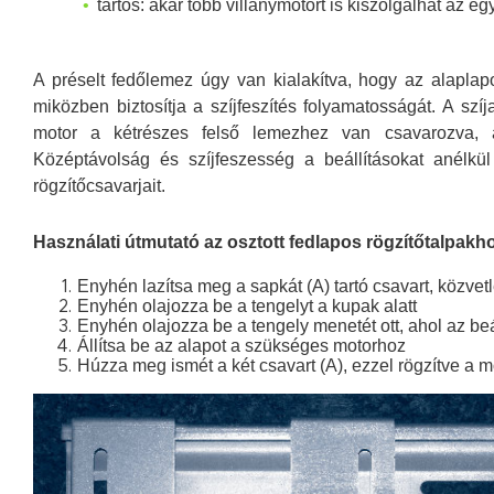
tartós: akár több villanymotort is kiszolgálhat az e
A préselt fedőlemez úgy van kialakítva, hogy az alaplap
miközben biztosítja a szíjfeszítés folyamatosságát. A szíj
motor a kétrészes felső lemezhez van csavarozva, 
Középtávolság és szíjfeszesség a beállításokat anélkül
rögzítőcsavarjait.
Használati útmutató az osztott fedlapos rögzítőtalpakh
Enyhén lazítsa meg a sapkát (A) tartó csavart, közvetl
Enyhén olajozza be a tengelyt a kupak alatt
Enyhén olajozza be a tengely menetét ott, ahol az beá
Állítsa be az alapot a szükséges motorhoz
Húzza meg ismét a két csavart (A), ezzel rögzítve a m