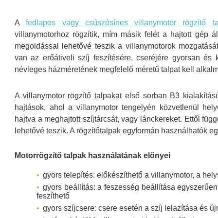
A
fedlapos vagy csúszósínes villanymotor rögzítő ta
villanymotorhoz rögzítik, mím másik felét a hajtott gép
megoldással lehetővé teszik a villanymotorok mozgatásá
van az erőátiveli szíj feszítésére, cseréjére gyorsan é
névleges házméretének megfelelő méretű talpat kell alkalm
A villanymotor rögzítő talpakat első sorban B3 kialakítá
hajtások, ahol a villanymotor tengelyén közvetlenül hely
hajtva a meghajtott szíjtárcsát, vagy lánckereket. Ettől füg
lehetővé teszik. A rögzítőtalpak egyformán használhatók eg
Motorrögzítő talpak használatának előnyei
gyors telepítés: előkészíthető a villanymotor, a hel
gyors beállítás: a feszesség beállítása egyszerűen,
feszíthető
gyors szíjcsere: csere esetén a szíj lelazítása és 