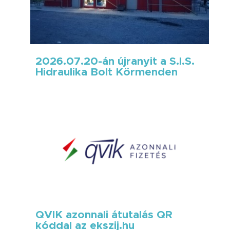
2026.07.20-án újranyit a S.I.S.
Hidraulika Bolt Körmenden
QVIK azonnali átutalás QR
kóddal az ekszij.hu