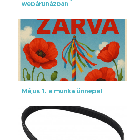
webáruházban
Május 1. a munka ünnepe!