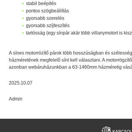
stabil beépítés
pontos szögbeállítás
gyorsabb szerelés
gyorsabb szíjfeszítés
tartósság (egy sínpár akár több villanymotort is kis
A sínes motorrözítő párok több hosszúságban és szélessé
házméretének megfelelő sínt kell választani. A motorrögzí
azonban webáruházunkban a 63-1460mm házméretig vásáro
2025.10.07
Admin
KAPCSO