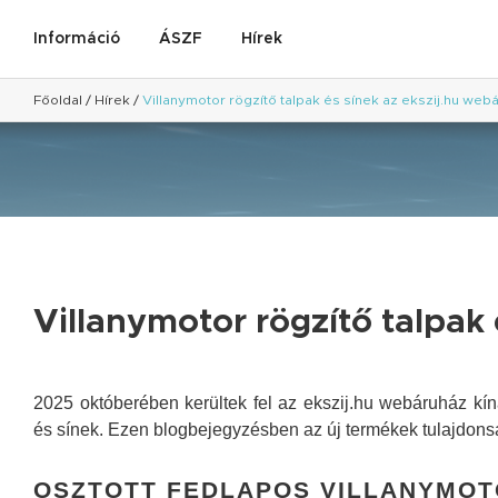
Információ
ÁSZF
Hírek
Főoldal
/
Hírek
/
Villanymotor rögzítő talpak és sínek az ekszij.hu we
Villanymotor rögzítő talpak
2025 októberében kerültek fel az ekszij.hu webáruház kí
és sínek. Ezen blogbejegyzésben az új termékek tulajdonsá
OSZTOTT FEDLAPOS VILLANYMOT