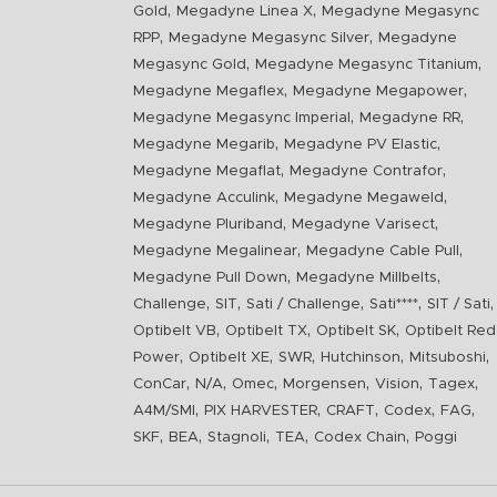
,
,
Gold
Megadyne Linea X
Megadyne Megasync
,
,
RPP
Megadyne Megasync Silver
Megadyne
,
,
Megasync Gold
Megadyne Megasync Titanium
,
,
Megadyne Megaflex
Megadyne Megapower
,
,
Megadyne Megasync Imperial
Megadyne RR
,
,
Megadyne Megarib
Megadyne PV Elastic
,
,
Megadyne Megaflat
Megadyne Contrafor
,
,
Megadyne Acculink
Megadyne Megaweld
,
,
Megadyne Pluriband
Megadyne Varisect
,
,
Megadyne Megalinear
Megadyne Cable Pull
,
,
Megadyne Pull Down
Megadyne Millbelts
,
,
,
,
,
Challenge
SIT
Sati / Challenge
Sati****
SIT / Sati
,
,
,
Optibelt VB
Optibelt TX
Optibelt SK
Optibelt Red
,
,
,
,
,
Power
Optibelt XE
SWR
Hutchinson
Mitsuboshi
,
,
,
,
,
,
ConCar
N/A
Omec
Morgensen
Vision
Tagex
,
,
,
,
,
A4M/SMI
PIX HARVESTER
CRAFT
Codex
FAG
,
,
,
,
,
SKF
BEA
Stagnoli
TEA
Codex Chain
Poggi