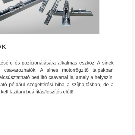
OK
tésére és pozícionálására alkalmas eszköz. A sínek
a csavarozhatók. A sínes motorrögzítő talpakban
csúsztatható beállító csavarral is, amely a helyszíni
ítható például szögeltérési hiba a szíjhajtásban, de a
l lazítani beállítás/feszítés előtt!