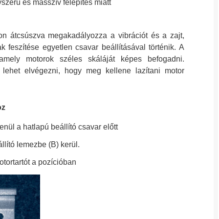
gyszerű és masszív felépítés miatt
on átcsúszva megakadályozza a vibrációt és a zajt,
ak feszítése egyetlen csavar beállításával történik. A
amely motorok széles skáláját képes befogadni.
 lehet elvégezni, hogy meg kellene lazítani motor
oz
enül a hatlapú beállító csavar előtt
llító lemezbe (B) kerül.
otortartót a pozícióban