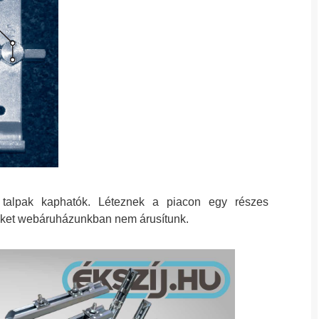
ő talpak kaphatók. Léteznek a piacon egy részes
eneket webáruházunkban nem árusítunk.