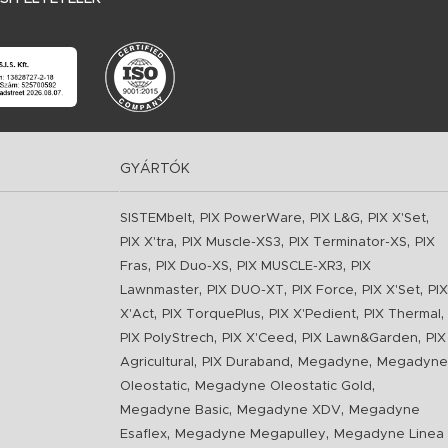
GYÁRTÓK
,
,
,
,
SISTEMbelt
PIX PowerWare
PIX L&G
PIX X'Set
,
,
,
PIX X'tra
PIX Muscle-XS3
PIX Terminator-XS
PIX
,
,
,
Fras
PIX Duo-XS
PIX MUSCLE-XR3
PIX
,
,
,
,
Lawnmaster
PIX DUO-XT
PIX Force
PIX X'Set
PIX
,
,
,
,
X'Act
PIX TorquePlus
PIX X'Pedient
PIX Thermal
,
,
,
PIX PolyStrech
PIX X'Ceed
PIX Lawn&Garden
PIX
,
,
,
Agricultural
PIX Duraband
Megadyne
Megadyne
,
,
Oleostatic
Megadyne Oleostatic Gold
,
,
Megadyne Basic
Megadyne XDV
Megadyne
,
,
Esaflex
Megadyne Megapulley
Megadyne Linea