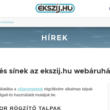
báruházban
HÍREK
 és sínek az ekszij.hu webáruh
nálatába a
villanymotorok
rögzítésére alkalmas talpak
gait és használatát mutatjuk be.
OR RÖGZÍTŐ TALPAK