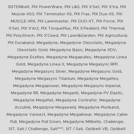
,
,
,
,
,
SISTEMbelt
PIX PowerWare
PIX L&G
PIX X'Set
PIX X'tra
PIX
,
,
,
,
Muscle-XS3
PIX Terminator-XS
PIX Fras
PIX Duo-XS
PIX
,
,
,
,
MUSCLE-XR3
PIX Lawnmaster
PIX DUO-XT
PIX Force
PIX
,
,
,
,
,
X'Set
PIX X'Act
PIX TorquePlus
PIX X'Pedient
PIX Thermal
,
,
,
,
PIX PolyStrech
PIX X'Ceed
PIX Lawn&Garden
PIX Agricultural
,
,
,
PIX Duraband
Megadyne
Megadyne Oleostatic
Megadyne
,
,
,
Oleostatic Gold
Megadyne Basic
Megadyne XDV
,
,
Megadyne Esaflex
Megadyne Megapulley
Megadyne Linea
,
,
,
Gold
Megadyne Linea X
Megadyne Megasync RPP
,
,
Megadyne Megasync Silver
Megadyne Megasync Gold
,
,
Megadyne Megasync Titanium
Megadyne Megaflex
,
,
Megadyne Megapower
Megadyne Megasync Imperial
,
,
,
Megadyne RR
Megadyne Megarib
Megadyne PV Elastic
,
,
Megadyne Megaflat
Megadyne Contrafor
Megadyne
,
,
,
Acculink
Megadyne Megaweld
Megadyne Pluriband
,
,
Megadyne Varisect
Megadyne Megalinear
Megadyne Cable
,
,
,
,
Pull
Megadyne Pull Down
Megadyne Millbelts
Challenge
,
,
,
,
,
SIT
Sati / Challenge
Sati****
SIT / Sati
Optibelt VB
Optibelt