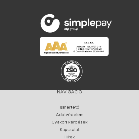
NAVIGÁCIÓ
Ismertető
Adatvédelem
Gyakori kérdések
Kapcsolat
Hírek