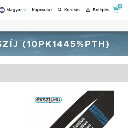
0
Magyar
Kapcsolat
Keresés
Belépés
ZÍJ (10PK1445%PTH)