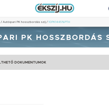
/
Autóipari PK hosszbordás szíj
/
10PK1445%PTH
PARI PK HOSSZBORDÁS S
LTHETŐ DOKUMENTUMOK