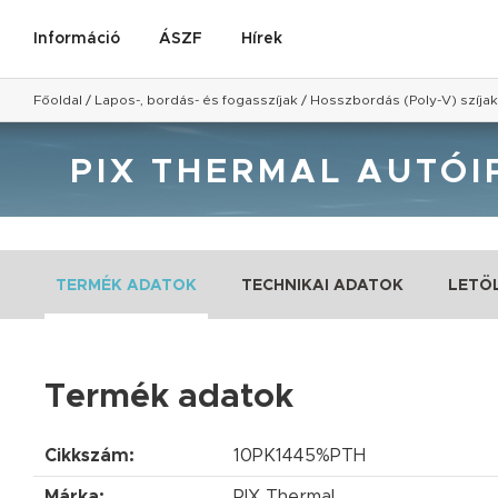
Információ
ÁSZF
Hírek
Főoldal
/
Lapos-, bordás- és fogasszíjak
/
Hosszbordás (Poly-V) szíjak
PIX THERMAL AUTÓI
TERMÉK ADATOK
TECHNIKAI ADATOK
LETÖ
Termék adatok
Cikkszám:
10PK1445%PTH
Márka:
PIX Thermal