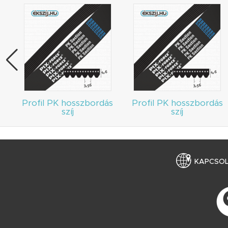
Profil PK hosszbordás
Profil PK hosszbordás
szíj
szíj
KAPCSO