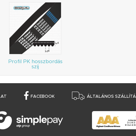
Profil PK hosszbordás
szíj
LAT
FACEBOOK
ÁLTALÁNOS SZÁLLÍTÁS