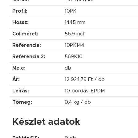
Profil:
10PK
Hossz:
1445 mm
Collméret:
56.9 inch
Referencia:
10PK144
Referencia 2:
569K10
Me.e:
db
Ár:
12 924,79 Ft / db
Leírás:
10 bordás. EPDM
Tömeg:
0,4 kg / db
Készlet adatok