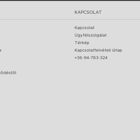
KAPCSOLAT
Kapcsolat
Ügyfélszolgálat
Térkép
a
Kapcsolatfelvételi űrlap
+36-94-783-324
rződéstől