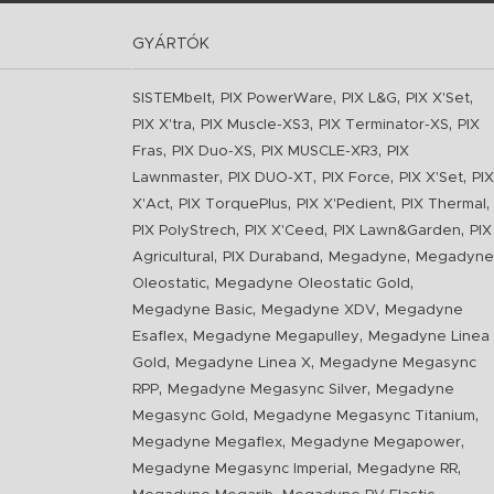
GYÁRTÓK
,
,
,
,
SISTEMbelt
PIX PowerWare
PIX L&G
PIX X'Set
,
,
,
PIX X'tra
PIX Muscle-XS3
PIX Terminator-XS
PIX
,
,
,
Fras
PIX Duo-XS
PIX MUSCLE-XR3
PIX
,
,
,
,
Lawnmaster
PIX DUO-XT
PIX Force
PIX X'Set
PIX
,
,
,
,
X'Act
PIX TorquePlus
PIX X'Pedient
PIX Thermal
,
,
,
PIX PolyStrech
PIX X'Ceed
PIX Lawn&Garden
PIX
,
,
,
Agricultural
PIX Duraband
Megadyne
Megadyne
,
,
Oleostatic
Megadyne Oleostatic Gold
,
,
Megadyne Basic
Megadyne XDV
Megadyne
,
,
Esaflex
Megadyne Megapulley
Megadyne Linea
,
,
Gold
Megadyne Linea X
Megadyne Megasync
,
,
RPP
Megadyne Megasync Silver
Megadyne
,
,
Megasync Gold
Megadyne Megasync Titanium
,
,
Megadyne Megaflex
Megadyne Megapower
,
,
Megadyne Megasync Imperial
Megadyne RR