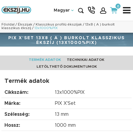
0
Magyar
Főoldal
/
Ékszijak
/
Klasszikus profilú ékszíjak
/
13x8 ( A ) burkolt
klasszikus ékszíj
/
13x1000%PIX
PIX X'SET 13X8 ( A ) BURKOLT KLASSZIKUS
ÉKSZÍJ (13X1000%PIX)
TERMÉK ADATOK
TECHNIKAI ADATOK
LETÖLTHETŐ DOKUMENTUMOK
Termék adatok
Cikkszám:
13x1000%PIX
Márka:
PIX X'Set
Szélesség:
13 mm
Hossz:
1000 mm