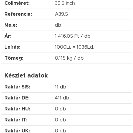
Collméret:
39.5 inch
Referencia:
A39.5
Me.e:
db
Ár:
1 416,05 Ft / db
Leírás:
1000Li. = 1036Ld.
Tömeg:
0,115 kg / db
Készlet adatok
Raktár SIS:
11 db
Raktár DE:
411 db
Raktár HU:
0 db
Raktár IT:
0 db
Raktár UK:
0 db