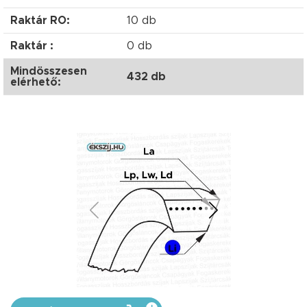
Raktár RO:
10 db
Raktár :
0 db
Mindösszesen
432 db
elérhető: