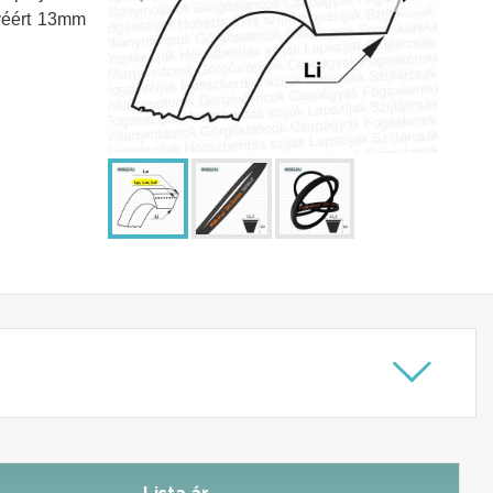
véért 13mm