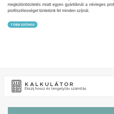
megkülönböztetés miatt egyes gyártóknál a névleges pr
profilszélességet tüntetünk fel minden szíjnál.
TÖBB SZÖVEG
KALKULÁTOR
Ékszíj hossz és tengelytáv számítás