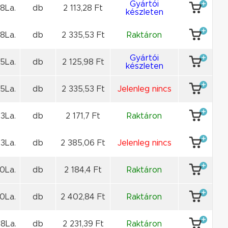
Gyártói
8La.
db
2 113,28 Ft
készleten
8La.
db
2 335,53 Ft
Raktáron
Gyártói
5La.
db
2 125,98 Ft
készleten
5La.
db
2 335,53 Ft
Jelenleg nincs
3La.
db
2 171,7 Ft
Raktáron
3La.
db
2 385,06 Ft
Jelenleg nincs
0La.
db
2 184,4 Ft
Raktáron
0La.
db
2 402,84 Ft
Raktáron
8La.
db
2 231,39 Ft
Raktáron