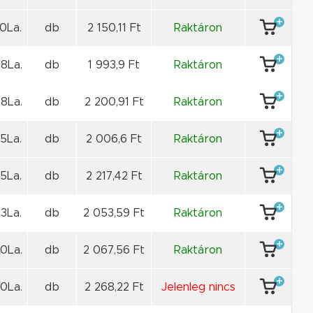
0La.
db
2 150,11 Ft
Raktáron
8La.
db
1 993,9 Ft
Raktáron
8La.
db
2 200,91 Ft
Raktáron
5La.
db
2 006,6 Ft
Raktáron
5La.
db
2 217,42 Ft
Raktáron
3La.
db
2 053,59 Ft
Raktáron
0La.
db
2 067,56 Ft
Raktáron
0La.
db
2 268,22 Ft
Jelenleg nincs