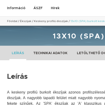
Információ
ÁSZF
Hírek
Főoldal
/
Ékszijak
/
Keskeny profilú ékszíjak
/
13x10 (SPA) burkolt keske
13X10 (SPA
LEÍRÁS
TECHNIKAI ADATOK
LETÖLTHETŐ 
Leírás
A keskeny profilú burkolt ékszíjak azonos profilszéles
ékszíjak. A nagyobb tapadó felület miatt nagyobb nyomat
fekete színűek. Az 'SPA' ékszíjak az 'A' klasszikus