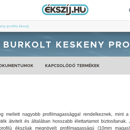
ny profilú ékszíj
) BURKOLT KESKENY PRO
DOKUMENTUMOK
KAPCSOLÓDÓ TERMÉKEK
ség mellett nagyobb profilmagassággal rendelkeznek, mint a
ék átvitelt és általában hosszabb élettartamot biztosítanak.
 profilú ékszíjak megnövelt profilmagasságú (10mm magas)