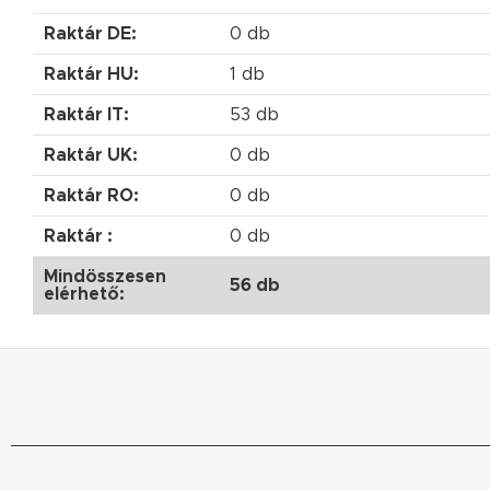
Raktár DE:
0 db
Raktár HU:
1 db
Raktár IT:
53 db
Raktár UK:
0 db
Raktár RO:
0 db
Raktár :
0 db
Mindösszesen
56 db
elérhető: