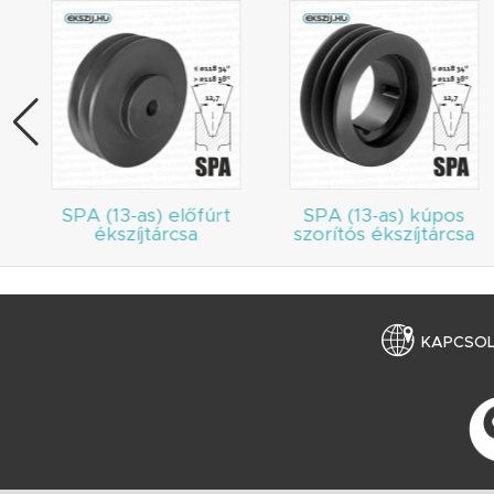
SPA (13-as) előfúrt
SPA (13-as) kúpos
ékszíjtárcsa
szorítós ékszíjtárcsa
KAPCSO