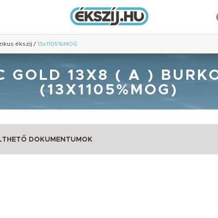
zikus ékszíj
/
13x1105%MOG
GOLD 13X8 ( A ) BURK
(13X1105%MOG)
LTHETŐ DOKUMENTUMOK