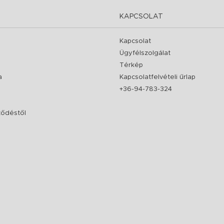
KAPCSOLAT
Kapcsolat
Ügyfélszolgálat
Térkép
a
Kapcsolatfelvételi űrlap
+36-94-783-324
rződéstől