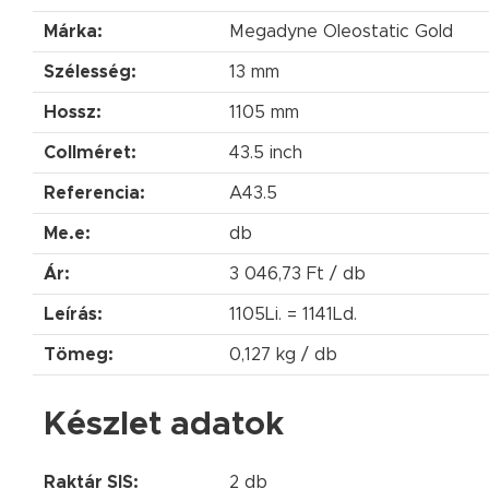
Márka:
Megadyne Oleostatic Gold
Szélesség:
13 mm
Hossz:
1105 mm
Collméret:
43.5 inch
Referencia:
A43.5
Me.e:
db
Ár:
3 046,73 Ft / db
Leírás:
1105Li. = 1141Ld.
Tömeg:
0,127 kg / db
Készlet adatok
Raktár SIS:
2 db