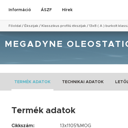
Információ
ÁSZF
Hírek
Főoldal
/
Ékszijak
/
Klasszikus profilú ékszíjak
/
13x8 ( A ) burkolt klass
MEGADYNE OLEOSTATIC 
TERMÉK ADATOK
TECHNIKAI ADATOK
LETÖ
Termék adatok
Cikkszám:
13x1105%MOG