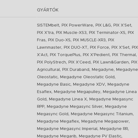
GYÁRTÓK
,
,
,
,
SISTEMbelt
PIX PowerWare
PIX L&G
PIX X'Set
,
,
,
PIX X'tra
PIX Muscle-XS3
PIX Terminator-XS
PIX
,
,
,
Fras
PIX Duo-XS
PIX MUSCLE-XR3
PIX
,
,
,
,
Lawnmaster
PIX DUO-XT
PIX Force
PIX X'Set
PIX
,
,
,
,
X'Act
PIX TorquePlus
PIX X'Pedient
PIX Thermal
,
,
,
PIX PolyStrech
PIX X'Ceed
PIX Lawn&Garden
PIX
,
,
,
Agricultural
PIX Duraband
Megadyne
Megadyne
,
,
Oleostatic
Megadyne Oleostatic Gold
,
,
Megadyne Basic
Megadyne XDV
Megadyne
,
,
Esaflex
Megadyne Megapulley
Megadyne Linea
,
,
Gold
Megadyne Linea X
Megadyne Megasync
,
,
RPP
Megadyne Megasync Silver
Megadyne
,
,
Megasync Gold
Megadyne Megasync Titanium
,
,
Megadyne Megaflex
Megadyne Megapower
,
,
Megadyne Megasync Imperial
Megadyne RR
,
,
Megadyne Megarib
Megadyne PV Elastic