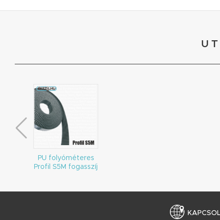
UT
PU folyóméteres
Profil S5M fogasszíj
KAPCSO