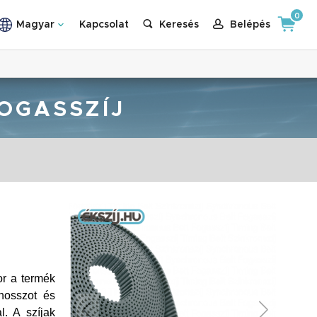
0
Magyar
Kapcsolat
Keresés
Belépés
OGASSZÍJ
r a termék
hosszot és
. A szíjak