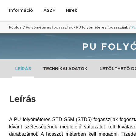
Információ
ÁSZF
Hírek
Főoldal
/
Folyóméteres fogasszíjak
/
PU folyóméteres fogasszíjak
/
PU
PU FOLY
LEÍRÁS
TECHNIKAI ADATOK
LETÖLTHETŐ 
Leírás
A PU folyóméteres STD S5M (STD5) fogasszíjak fogoszt
kívánt szélességének megfelelő változatot kell kivála
darabszámot. A hosszot méterben kell megadni. Tizedes