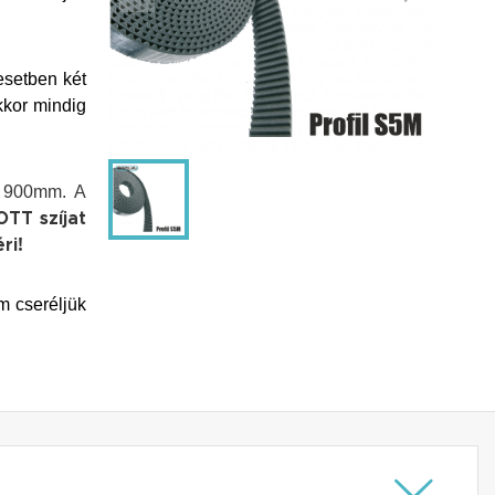
esetben két
kkor mindig
m 900mm. A
TT szíjat
ri!
m cseréljük