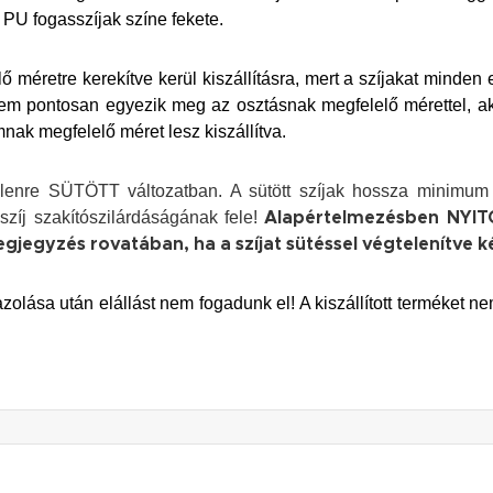
 PU fogasszíjak színe fekete.
ő méretre kerekítve kerül kiszállításra, mert a szíjakat minden 
nem pontosan egyezik meg az osztásnak megfelelő mérettel, a
ak megfelelő méret lesz kiszállítva.
lenre SÜTÖTT változatban. A sütött szíjak hossza minimu
 szíj szakítószilárdáságának fele!
Alapértelmezésben NYITO
egjegyzés rovatában, ha a szíjat sütéssel végtelenítve ké
zolása után elállást nem fogadunk el! A kiszállított terméket ne