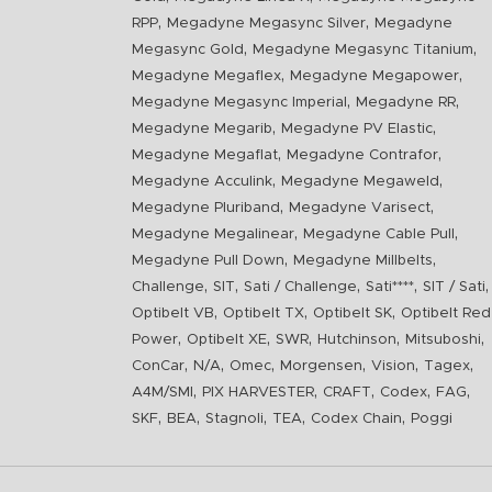
,
,
RPP
Megadyne Megasync Silver
Megadyne
,
,
Megasync Gold
Megadyne Megasync Titanium
,
,
Megadyne Megaflex
Megadyne Megapower
,
,
Megadyne Megasync Imperial
Megadyne RR
,
,
Megadyne Megarib
Megadyne PV Elastic
,
,
Megadyne Megaflat
Megadyne Contrafor
,
,
Megadyne Acculink
Megadyne Megaweld
,
,
Megadyne Pluriband
Megadyne Varisect
,
,
Megadyne Megalinear
Megadyne Cable Pull
,
,
Megadyne Pull Down
Megadyne Millbelts
,
,
,
,
,
Challenge
SIT
Sati / Challenge
Sati****
SIT / Sati
,
,
,
Optibelt VB
Optibelt TX
Optibelt SK
Optibelt Red
,
,
,
,
,
Power
Optibelt XE
SWR
Hutchinson
Mitsuboshi
,
,
,
,
,
,
ConCar
N/A
Omec
Morgensen
Vision
Tagex
,
,
,
,
,
A4M/SMI
PIX HARVESTER
CRAFT
Codex
FAG
,
,
,
,
,
SKF
BEA
Stagnoli
TEA
Codex Chain
Poggi