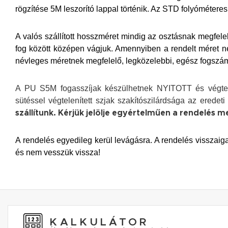
rögzítése 5M leszorító lappal történik. Az STD folyóméteres
A valós szállított hosszméret mindig az osztásnak megfelel
fog között középen vágjuk. Amennyiben a rendelt méret 
névleges méretnek megfelelő, legközelebbi, egész fogszámn
A PU S5M fogasszíjak készülhetnek NYITOTT és végte
sütéssel végtelenített szjak szakítószilárdsága az eredeti
szállítunk. Kérjük jelölje egyértelműen a rendelés m
A rendelés egyedileg kerül levágásra. A rendelés visszaiga
és nem vesszük vissza!
KALKULÁTOR