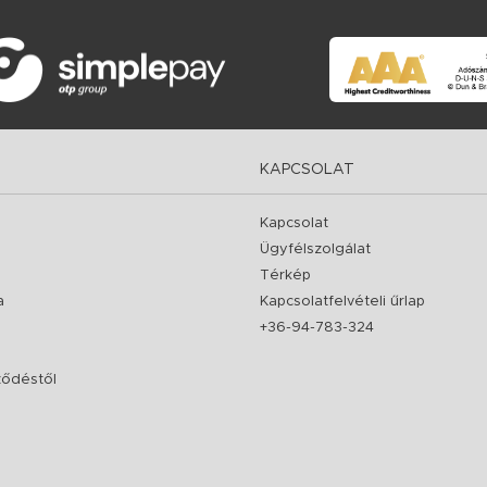
KAPCSOLAT
Kapcsolat
Ügyfélszolgálat
Térkép
a
Kapcsolatfelvételi űrlap
+36-94-783-324
rződéstől