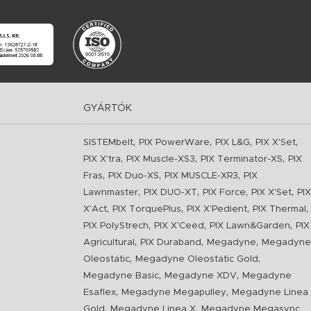
GYÁRTÓK
,
,
,
,
SISTEMbelt
PIX PowerWare
PIX L&G
PIX X'Set
,
,
,
PIX X'tra
PIX Muscle-XS3
PIX Terminator-XS
PIX
,
,
,
Fras
PIX Duo-XS
PIX MUSCLE-XR3
PIX
,
,
,
,
Lawnmaster
PIX DUO-XT
PIX Force
PIX X'Set
PIX
,
,
,
,
X'Act
PIX TorquePlus
PIX X'Pedient
PIX Thermal
,
,
,
PIX PolyStrech
PIX X'Ceed
PIX Lawn&Garden
PIX
,
,
,
Agricultural
PIX Duraband
Megadyne
Megadyne
,
,
Oleostatic
Megadyne Oleostatic Gold
,
,
Megadyne Basic
Megadyne XDV
Megadyne
,
,
Esaflex
Megadyne Megapulley
Megadyne Linea
,
,
Gold
Megadyne Linea X
Megadyne Megasync