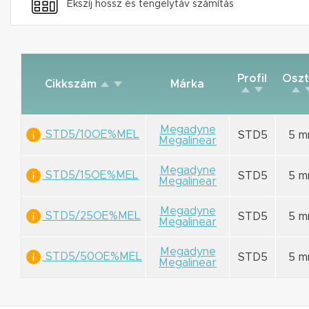
Ékszíj hossz és tengelytáv számítás
Profil
Oszt
Cikkszám
Márka
Megadyne
STD5/10OE%MEL
STD5
5 
Megalinear
Megadyne
STD5/15OE%MEL
STD5
5 
Megalinear
Megadyne
STD5/25OE%MEL
STD5
5 
Megalinear
Megadyne
STD5/50OE%MEL
STD5
5 
Megalinear