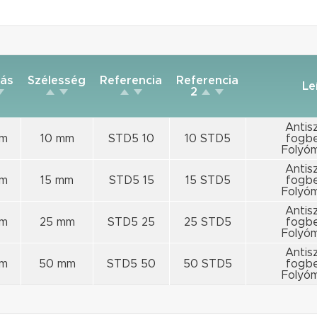
ás
Szélesség
Referencia
Referencia
Le
2
Antis
mm
10 mm
STD5 10
10 STD5
fogbe
Folyóm
Antis
mm
15 mm
STD5 15
15 STD5
fogbe
Folyóm
Antis
mm
25 mm
STD5 25
25 STD5
fogbe
Folyóm
Antis
mm
50 mm
STD5 50
50 STD5
fogbe
Folyóm