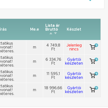
Lista ár
írás
Me.e
Bruttó
Készlet
ztatikus
4 749,8
Jelenleg
vonat!
m
Ft
nincs
éteres.
ztatikus
6 334,76
Gyártói
vonat!
m
Ft
készleten
éteres.
ztatikus
11 595,1
Gyártói
vonat!
m
Ft
készleten
éteres.
ztatikus
18 996,66
Gyártói
vonat!
m
Ft
készleten
éteres.