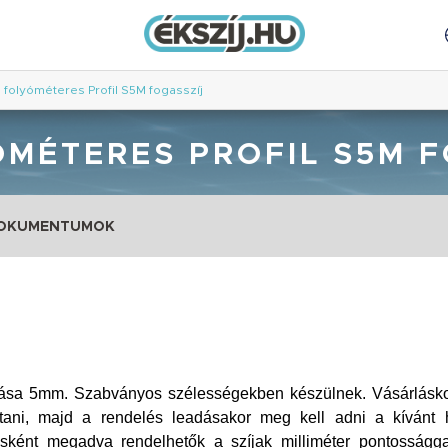
 folyóméteres Profil S5M fogasszíj
ÓMÉTERES PROFIL S5M F
DOKUMENTUMOK
ása 5mm. Szabványos szélességekben készülnek. Vásárlásko
sztani, majd a rendelés leadásakor meg kell adni a kívánt 
ként megadva rendelhetők a szíjak milliméter pontossággal