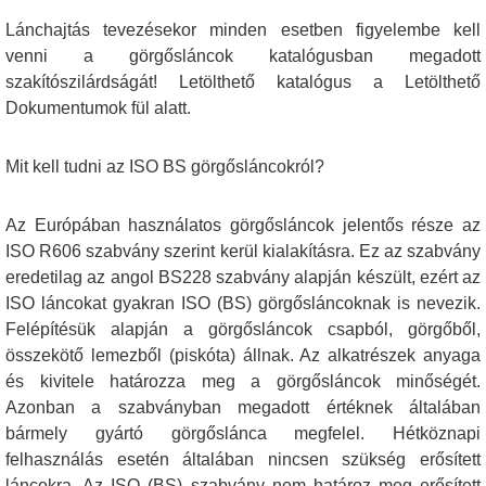
Lánchajtás tevezésekor minden esetben figyelembe kell
venni a görgősláncok katalógusban megadott
szakítószilárdságát! Letölthető katalógus a Letölthető
Dokumentumok fül alatt.
Mit kell tudni az ISO BS görgősláncokról?
Az Európában használatos görgősláncok jelentős része az
ISO R606 szabvány szerint kerül kialakításra. Ez az szabvány
eredetilag az angol BS228 szabvány alapján készült, ezért az
ISO láncokat gyakran ISO (BS) görgősláncoknak is nevezik.
Felépítésük alapján a görgősláncok csapból, görgőből,
összekötő lemezből (piskóta) állnak. Az alkatrészek anyaga
és kivitele határozza meg a görgősláncok minőségét.
Azonban a szabványban megadott értéknek általában
bármely gyártó görgőslánca megfelel. Hétköznapi
felhasználás esetén általában nincsen szükség erősített
láncokra. Az ISO (BS) szabvány nem határoz meg erősített