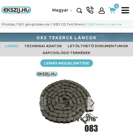
0
Magyar
Főoldal
/
ISO görgősláncok
/
083 (12,7x4,9mm)
/
083 tekercs láncok
083 TEKERCS LÁNCOK
LEÍRÁS
TECHNIKAI ADATOK
LETÖLTHETŐ DOKUMENTUMOK
KAPCSOLÓDÓ TERMÉKEK
LEÍRÁS MEGJELENÍTÉSE