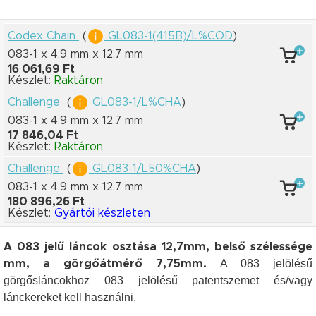
Codex Chain
(
GL083-1(415B)/L%COD
)
083-1 x 4.9 mm
x 12.7 mm
16 061,69 Ft
Készlet:
Raktáron
Challenge
(
GL083-1/L%CHA
)
083-1 x 4.9 mm
x 12.7 mm
17 846,04 Ft
Készlet:
Raktáron
Challenge
(
GL083-1/L50%CHA
)
083-1 x 4.9 mm
x 12.7 mm
180 896,26 Ft
Készlet:
Gyártói készleten
A 083 jelű láncok osztása 12,7mm, belső szélessége
A 083 jelölésű
mm, a görgőátmérő 7,75mm.
görgősláncokhoz 083 jelölésű patentszemet és/vagy
lánckereket kell használni.