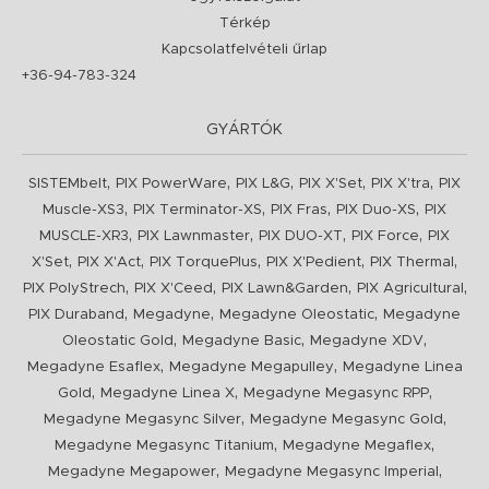
Térkép
Kapcsolatfelvételi űrlap
+36-94-783-324
GYÁRTÓK
,
,
,
,
,
SISTEMbelt
PIX PowerWare
PIX L&G
PIX X'Set
PIX X'tra
PIX
,
,
,
,
Muscle-XS3
PIX Terminator-XS
PIX Fras
PIX Duo-XS
PIX
,
,
,
,
MUSCLE-XR3
PIX Lawnmaster
PIX DUO-XT
PIX Force
PIX
,
,
,
,
,
X'Set
PIX X'Act
PIX TorquePlus
PIX X'Pedient
PIX Thermal
,
,
,
,
PIX PolyStrech
PIX X'Ceed
PIX Lawn&Garden
PIX Agricultural
,
,
,
PIX Duraband
Megadyne
Megadyne Oleostatic
Megadyne
,
,
,
Oleostatic Gold
Megadyne Basic
Megadyne XDV
,
,
Megadyne Esaflex
Megadyne Megapulley
Megadyne Linea
,
,
,
Gold
Megadyne Linea X
Megadyne Megasync RPP
,
,
Megadyne Megasync Silver
Megadyne Megasync Gold
,
,
Megadyne Megasync Titanium
Megadyne Megaflex
,
,
Megadyne Megapower
Megadyne Megasync Imperial