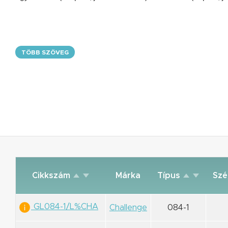
TÖBB SZÖVEG
Cikkszám
Márka
Típus
Szé
GL084-1/L%CHA
Challenge
084-1