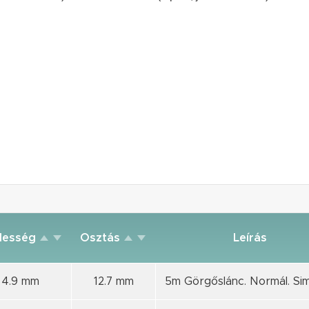
lesség
Osztás
Leírás
4.9 mm
12.7 mm
5m Görgőslánc. Normál. Sim