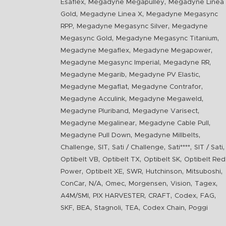
,
,
Esaflex
Megadyne Megapulley
Megadyne Linea
,
,
Gold
Megadyne Linea X
Megadyne Megasync
,
,
RPP
Megadyne Megasync Silver
Megadyne
,
,
Megasync Gold
Megadyne Megasync Titanium
,
,
Megadyne Megaflex
Megadyne Megapower
,
,
Megadyne Megasync Imperial
Megadyne RR
,
,
Megadyne Megarib
Megadyne PV Elastic
,
,
Megadyne Megaflat
Megadyne Contrafor
,
,
Megadyne Acculink
Megadyne Megaweld
,
,
Megadyne Pluriband
Megadyne Varisect
,
,
Megadyne Megalinear
Megadyne Cable Pull
,
,
Megadyne Pull Down
Megadyne Millbelts
,
,
,
,
,
Challenge
SIT
Sati / Challenge
Sati****
SIT / Sati
,
,
,
Optibelt VB
Optibelt TX
Optibelt SK
Optibelt Red
,
,
,
,
,
Power
Optibelt XE
SWR
Hutchinson
Mitsuboshi
,
,
,
,
,
,
ConCar
N/A
Omec
Morgensen
Vision
Tagex
,
,
,
,
,
A4M/SMI
PIX HARVESTER
CRAFT
Codex
FAG
,
,
,
,
,
SKF
BEA
Stagnoli
TEA
Codex Chain
Poggi