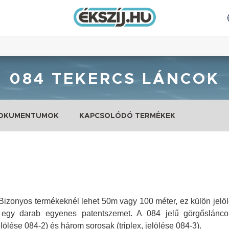
084 TEKERCS LÁNCOK
DOKUMENTUMOK
KAPCSOLÓDÓ TERMÉKEK
Bizonyos termékeknél lehet 50m vagy 100 méter, ez külön jelölé
s egy darab egyenes patentszemet.
A 084 jelű görgőslánco
elölése
084
-2) és három sorosak (triplex, jelölése
084
-3).