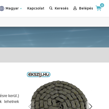
0
Magyar
Kapcsolat
Keresés
Belépés
sre kerül.)
k lehetnek