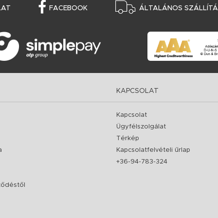
LAT
FACEBOOK
ÁLTALÁNOS SZÁLLÍTÁS
KAPCSOLAT
Kapcsolat
Ügyfélszolgálat
Térkép
a
Kapcsolatfelvételi űrlap
+36-94-783-324
rződéstől