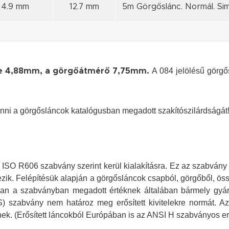
4.9 mm
12.7 mm
5m Görgőslánc. Normál. Sim
A 084 jelölésű görgő
ége 4,88mm, a görgőátmérő 7,75mm.
ni a görgősláncok katalógusban megadott szakítószilárdságát! 
ISO R606 szabvány szerint kerül kialakításra. Ez az szabvány 
ik. Felépítésük alapján a görgősláncok csapból, görgőből, öss
an a szabványban megadott értéknek általában bármely gyár
S) szabvány nem határoz meg erősített kivitelekre normát. A
k. (Erősített láncokból Európában is az ANSI H szabványos erősí