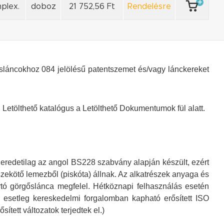
plex.
doboz
21 752,56 Ft
Rendelésre
sláncokhoz 084 jelölésű patentszemet és/vagy lánckereket
Letölthető katalógus a Letölthető Dokumentumok fül alatt.
eredetilag az angol BS228 szabvány alapján készült, ezért
zekötő lemezből (piskóta) állnak. Az alkatrészek anyaga és
tó görgőslánca megfelel. Hétköznapi felhasználás esetén
z esetleg kereskedelmi forgalomban kapható erősített ISO
tett változatok terjedtek el.)