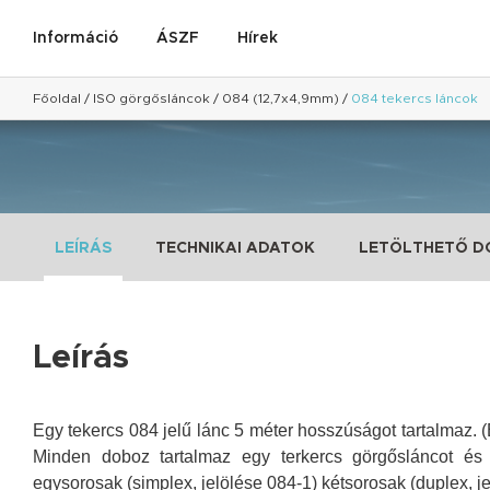
Információ
ÁSZF
Hírek
Főoldal
/
ISO görgősláncok
/
084 (12,7x4,9mm)
/
084 tekercs láncok
LEÍRÁS
TECHNIKAI ADATOK
LETÖLTHETŐ 
Leírás
Egy tekercs 084 jelű lánc 5 méter hosszúságot tartalmaz. (
Minden doboz tartalmaz egy terkercs görgősláncot é
egysorosak (simplex, jelölése
084
-1) kétsorosak (duplex, j