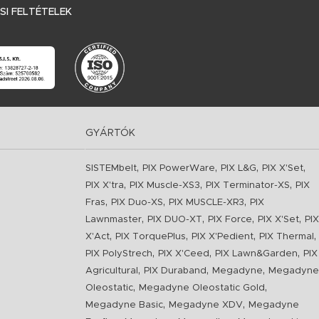
I FELTÉTELEK
GYÁRTÓK
,
,
,
,
SISTEMbelt
PIX PowerWare
PIX L&G
PIX X'Set
,
,
,
PIX X'tra
PIX Muscle-XS3
PIX Terminator-XS
PIX
,
,
,
Fras
PIX Duo-XS
PIX MUSCLE-XR3
PIX
,
,
,
,
Lawnmaster
PIX DUO-XT
PIX Force
PIX X'Set
PIX
,
,
,
,
X'Act
PIX TorquePlus
PIX X'Pedient
PIX Thermal
,
,
,
PIX PolyStrech
PIX X'Ceed
PIX Lawn&Garden
PIX
,
,
,
Agricultural
PIX Duraband
Megadyne
Megadyne
,
,
Oleostatic
Megadyne Oleostatic Gold
,
,
Megadyne Basic
Megadyne XDV
Megadyne