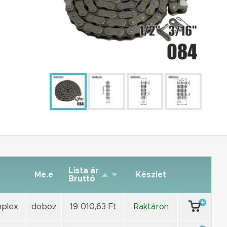
Lista ár
Me.e
Készlet
Bruttó
plex.
doboz
19 010,63 Ft
Raktáron