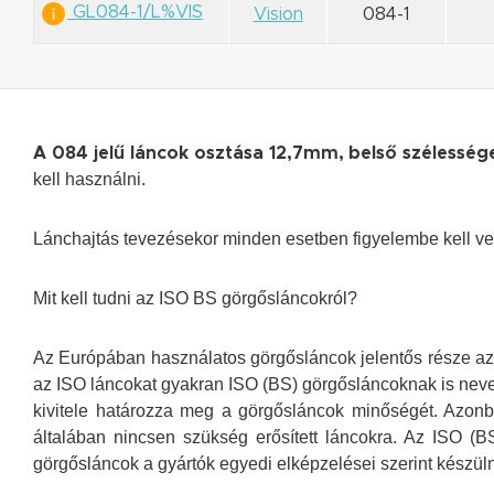
GL084-1/L%VIS
Vision
084-1
A 084 jelű láncok osztása 12,7mm, belső széless
kell használni.
Lánchajtás tevezésekor minden esetben figyelembe kell ven
Mit kell tudni az ISO BS görgősláncokról?
Az Európában használatos görgősláncok jelentős része az 
az ISO láncokat gyakran ISO (BS) görgősláncoknak is nevez
kivitele határozza meg a görgősláncok minőségét. Azonb
általában nincsen szükség erősített láncokra. Az ISO (B
görgősláncok a gyártók egyedi elképzelései szerint készülne