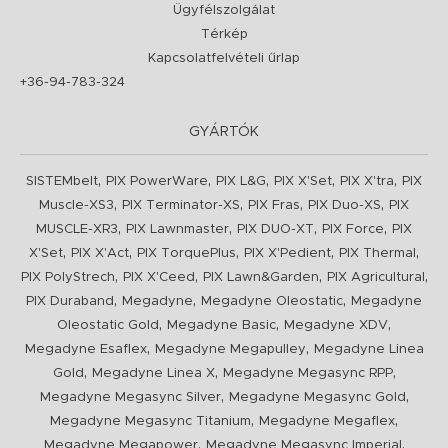
Ügyfélszolgálat
Térkép
Kapcsolatfelvételi űrlap
+36-94-783-324
GYÁRTÓK
,
,
,
,
,
SISTEMbelt
PIX PowerWare
PIX L&G
PIX X'Set
PIX X'tra
PIX
,
,
,
,
Muscle-XS3
PIX Terminator-XS
PIX Fras
PIX Duo-XS
PIX
,
,
,
,
MUSCLE-XR3
PIX Lawnmaster
PIX DUO-XT
PIX Force
PIX
,
,
,
,
,
X'Set
PIX X'Act
PIX TorquePlus
PIX X'Pedient
PIX Thermal
,
,
,
,
PIX PolyStrech
PIX X'Ceed
PIX Lawn&Garden
PIX Agricultural
,
,
,
PIX Duraband
Megadyne
Megadyne Oleostatic
Megadyne
,
,
,
Oleostatic Gold
Megadyne Basic
Megadyne XDV
,
,
Megadyne Esaflex
Megadyne Megapulley
Megadyne Linea
,
,
,
Gold
Megadyne Linea X
Megadyne Megasync RPP
,
,
Megadyne Megasync Silver
Megadyne Megasync Gold
,
,
Megadyne Megasync Titanium
Megadyne Megaflex
,
,
Megadyne Megapower
Megadyne Megasync Imperial