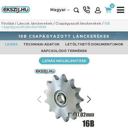
0
Magyar
Főoldal
/
Láncok, lánckerekek
/
Csapágyazott lánckerekek
/
16B
csapágyazott lánckerekek
16B CSAPÁGYAZOTT LÁNCKEREKEK
LEÍRÁS
TECHNIKAI ADATOK
LETÖLTHETŐ DOKUMENTUMOK
KAPCSOLÓDÓ TERMÉKEK
LEÍRÁS MEGJELENÍTÉSE