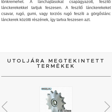
tönkremehet. A lánchajtásokat csapágyazott, feszítő
lánckerekekkel tartjuk feszesen. A feszítő lánckerekeket
csavar, rugó, gumi, vagy torziós rugó feszíti a görgőslánc
lánckerek közötti részének, így tartva feszesen azt.
UTOLJÁRA MEGTEKINTETT
TERMÉKEK