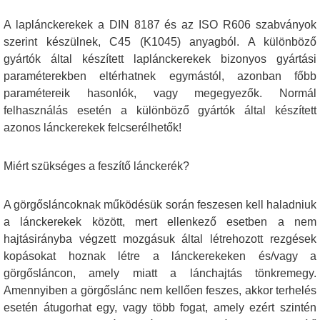
A laplánckerekek a DIN 8187 és az ISO R606 szabványok
szerint készülnek, C45 (K1045) anyagból. A különböző
gyártók által készített laplánckerekek bizonyos gyártási
paraméterekben eltérhatnek egymástól, azonban főbb
paramétereik hasonlók, vagy megegyezők. Normál
felhasználás esetén a különböző gyártók által készített
azonos lánckerekek felcserélhetők!
Miért szükséges a feszítő lánckerék?
A görgősláncoknak működésük során feszesen kell haladniuk
a lánckerekek között, mert ellenkező esetben a nem
hajtásirányba végzett mozgásuk által létrehozott rezgések
kopásokat hoznak létre a lánckerekeken és/vagy a
görgősláncon, amely miatt a lánchajtás tönkremegy.
Amennyiben a görgőslánc nem kellően feszes, akkor terhelés
esetén átugorhat egy, vagy több fogat, amely ezért szintén