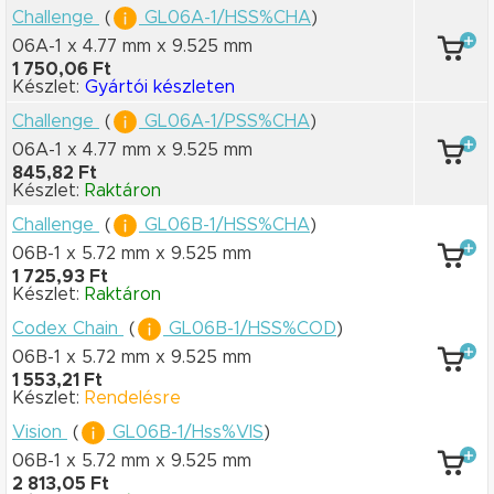
Challenge
(
GL06A-1/HSS%CHA
)
06A-1 x 4.77 mm
x 9.525 mm
1 750,06 Ft
Készlet:
Gyártói készleten
Challenge
(
GL06A-1/PSS%CHA
)
06A-1 x 4.77 mm
x 9.525 mm
845,82 Ft
Készlet:
Raktáron
Challenge
(
GL06B-1/HSS%CHA
)
06B-1 x 5.72 mm
x 9.525 mm
1 725,93 Ft
Készlet:
Raktáron
Codex Chain
(
GL06B-1/HSS%COD
)
06B-1 x 5.72 mm
x 9.525 mm
1 553,21 Ft
Készlet:
Rendelésre
Vision
(
GL06B-1/Hss%VIS
)
06B-1 x 5.72 mm
x 9.525 mm
2 813,05 Ft