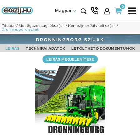
0
Magyar
Főoldal
/
Mezőgazdasági ékszíjak
/
Kombájn erőátviteli szíjak
/
Dronningborg szíjak
DRONNINGBORG SZÍJAK
LEÍRÁS
TECHNIKAI ADATOK
LETÖLTHETŐ DOKUMENTUMOK
LEÍRÁS MEGJELENÍTÉSE