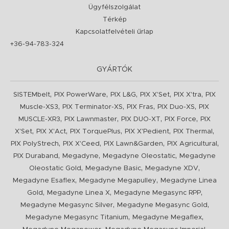
Ügyfélszolgálat
Térkép
Kapcsolatfelvételi űrlap
+36-94-783-324
GYÁRTÓK
,
,
,
,
,
SISTEMbelt
PIX PowerWare
PIX L&G
PIX X'Set
PIX X'tra
PIX
,
,
,
,
Muscle-XS3
PIX Terminator-XS
PIX Fras
PIX Duo-XS
PIX
,
,
,
,
MUSCLE-XR3
PIX Lawnmaster
PIX DUO-XT
PIX Force
PIX
,
,
,
,
,
X'Set
PIX X'Act
PIX TorquePlus
PIX X'Pedient
PIX Thermal
,
,
,
,
PIX PolyStrech
PIX X'Ceed
PIX Lawn&Garden
PIX Agricultural
,
,
,
PIX Duraband
Megadyne
Megadyne Oleostatic
Megadyne
,
,
,
Oleostatic Gold
Megadyne Basic
Megadyne XDV
,
,
Megadyne Esaflex
Megadyne Megapulley
Megadyne Linea
,
,
,
Gold
Megadyne Linea X
Megadyne Megasync RPP
,
,
Megadyne Megasync Silver
Megadyne Megasync Gold
,
,
Megadyne Megasync Titanium
Megadyne Megaflex