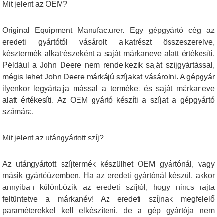
Mit jelent az OEM?
Original Equipment Manufacturer. Egy gépgyártó cég az
eredeti gyártótól vásárolt alkatrészt összeszerelve,
késztermék alkatrészeként a saját márkaneve alatt értékesíti.
Például a John Deere nem rendelkezik saját szíjgyártással,
mégis lehet John Deere márkájú szíjakat vásárolni. A gépgyár
ilyenkor legyártatja mással a terméket és saját márkaneve
alatt értékesíti. Az OEM gyártó készíti a szíjat a gépgyártó
számára.
Mit jelent az utángyártott szíj?
Az utángyártott szíjtermék készülhet OEM gyártónál, vagy
másik gyártóüzemben. Ha az eredeti gyártónál készül, akkor
annyiban különbözik az eredeti szíjtól, hogy nincs rajta
feltüntetve a márkanév! Az eredeti szíjnak megfelelő
paraméterekkel kell elkészíteni, de a gép gyártója nem