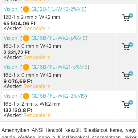
Vision
(
GL12B-1FL-WK2-2%VIS
)
12B-1 x 2 mm
x WK2 mm
65 504,06 Ft
Készlet:
Rendelésre
Vision
(
GL16B-1FL-WK2-p%VIS
)
16B-1 x 0 mm
x WK2 mm
2 331,72 Ft
Készlet:
Rendelésre
Vision
(
GL16B-1FL-WK21-p%VIS
)
16B-1 x 0 mm
x WK2 mm
9 076,69 Ft
Készlet:
Rendelésre
Vision
(
GL16B-1FL-WK2-2%VIS
)
16B-1 x 2 mm
x WK2 mm
132 130,8 Ft
Készlet:
Rendelésre
Amennyiben ANSI láncból készült fülesláncot keres, vagy
egyéb kérdése lenne a fülesláncokkal kapcsolatban, akkor