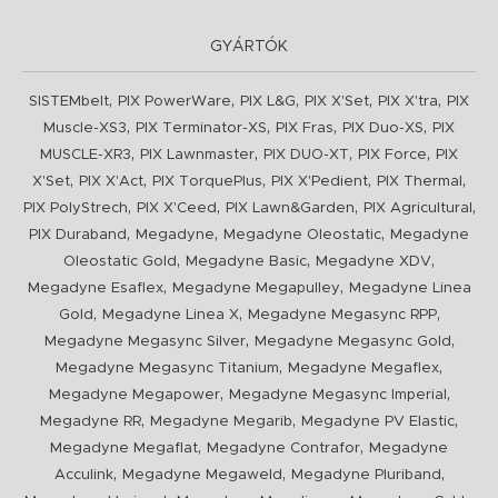
GYÁRTÓK
,
,
,
,
,
SISTEMbelt
PIX PowerWare
PIX L&G
PIX X'Set
PIX X'tra
PIX
,
,
,
,
Muscle-XS3
PIX Terminator-XS
PIX Fras
PIX Duo-XS
PIX
,
,
,
,
MUSCLE-XR3
PIX Lawnmaster
PIX DUO-XT
PIX Force
PIX
,
,
,
,
,
X'Set
PIX X'Act
PIX TorquePlus
PIX X'Pedient
PIX Thermal
,
,
,
,
PIX PolyStrech
PIX X'Ceed
PIX Lawn&Garden
PIX Agricultural
,
,
,
PIX Duraband
Megadyne
Megadyne Oleostatic
Megadyne
,
,
,
Oleostatic Gold
Megadyne Basic
Megadyne XDV
,
,
Megadyne Esaflex
Megadyne Megapulley
Megadyne Linea
,
,
,
Gold
Megadyne Linea X
Megadyne Megasync RPP
,
,
Megadyne Megasync Silver
Megadyne Megasync Gold
,
,
Megadyne Megasync Titanium
Megadyne Megaflex
,
,
Megadyne Megapower
Megadyne Megasync Imperial
,
,
,
Megadyne RR
Megadyne Megarib
Megadyne PV Elastic
,
,
Megadyne Megaflat
Megadyne Contrafor
Megadyne
,
,
,
Acculink
Megadyne Megaweld
Megadyne Pluriband