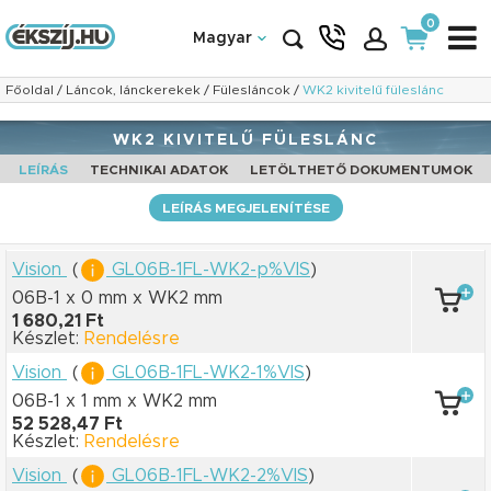
0
Magyar
Főoldal
/
Láncok, lánckerekek
/
Fülesláncok
/
WK2 kivitelű füleslánc
WK2 KIVITELŰ FÜLESLÁNC
LEÍRÁS
TECHNIKAI ADATOK
LETÖLTHETŐ DOKUMENTUMOK
LEÍRÁS MEGJELENÍTÉSE
Vision
(
GL06B-1FL-WK2-p%VIS
)
06B-1 x 0 mm
x WK2 mm
1 680,21 Ft
Készlet:
Rendelésre
Vision
(
GL06B-1FL-WK2-1%VIS
)
06B-1 x 1 mm
x WK2 mm
52 528,47 Ft
Készlet:
Rendelésre
Vision
(
GL06B-1FL-WK2-2%VIS
)