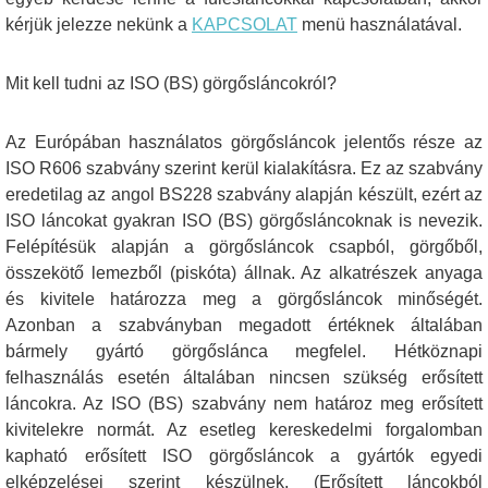
kérjük jelezze nekünk a
KAPCSOLAT
menü használatával.
Mit kell tudni az ISO (BS) görgősláncokról?
Az Európában használatos görgősláncok jelentős része az
ISO R606 szabvány szerint kerül kialakításra. Ez az szabvány
eredetilag az angol BS228 szabvány alapján készült, ezért az
ISO láncokat gyakran ISO (BS) görgősláncoknak is nevezik.
Felépítésük alapján a görgősláncok csapból, görgőből,
összekötő lemezből (piskóta) állnak. Az alkatrészek anyaga
és kivitele határozza meg a görgősláncok minőségét.
Azonban a szabványban megadott értéknek általában
bármely gyártó görgőslánca megfelel. Hétköznapi
felhasználás esetén általában nincsen szükség erősített
láncokra. Az ISO (BS) szabvány nem határoz meg erősített
kivitelekre normát. Az esetleg kereskedelmi forgalomban
kapható erősített ISO görgősláncok a gyártók egyedi
elképzelései szerint készülnek. (Erősített láncokból