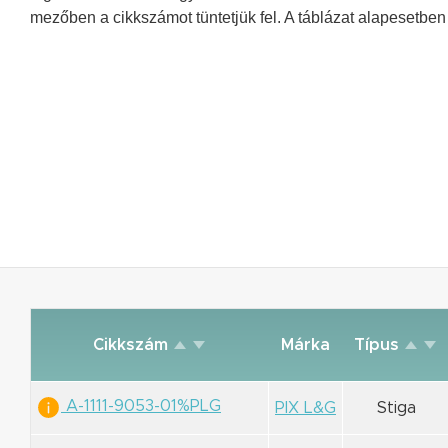
mezőben a cikkszámot tüntetjük fel. A táblázat alapesetben 
Cikkszám
Márka
Típus
A-1111-9053-01%PLG
PIX L&G
Stiga