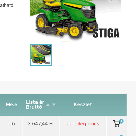
atható.
Lista ár
Me.e
Készlet
Bruttó
db
3 647,44 Ft
Jelenleg nincs