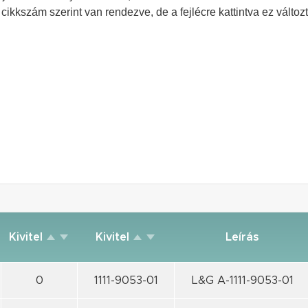
cikkszám szerint van rendezve, de a fejlécre kattintva ez változt
Kivitel
Kivitel
Leírás
0
1111-9053-01
L&G A-1111-9053-01