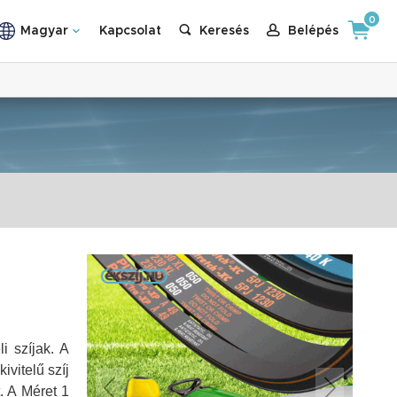
0
Magyar
Kapcsolat
Keresés
Belépés
i szíjak. A
vitelű szíj
t.
A Méret 1