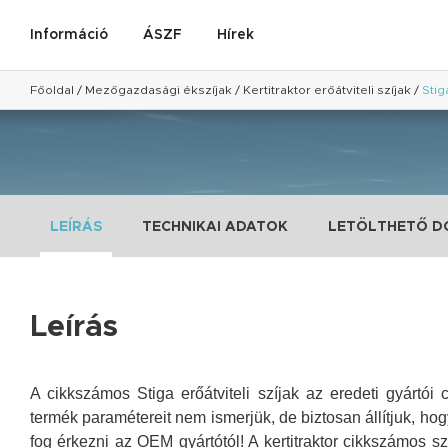
Információ
ÁSZF
Hírek
Főoldal
/
Mezőgazdasági ékszíjak
/
Kertitraktor erőátviteli szíjak
/
Stig
LEÍRÁS
TECHNIKAI ADATOK
LETÖLTHETŐ 
Leírás
A cikkszámos Stiga erőátviteli szíjak az eredeti gyártói c
termék paramétereit nem ismerjük, de biztosan állítjuk, ho
fog érkezni az OEM gyártótól!
A kertitraktor cikkszámos s