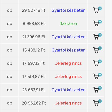
db
29 507,18 Ft
Gyártói készleten
db
8 958,58 Ft
Raktáron
db
21 396,96 Ft
Gyártói készleten
db
15 438,12 Ft
Gyártói készleten
db
17 597,12 Ft
Jelenleg nincs
db
17 501,87 Ft
Jelenleg nincs
db
23 663,91 Ft
Gyártói készleten
db
20 962,62 Ft
Jelenleg nincs