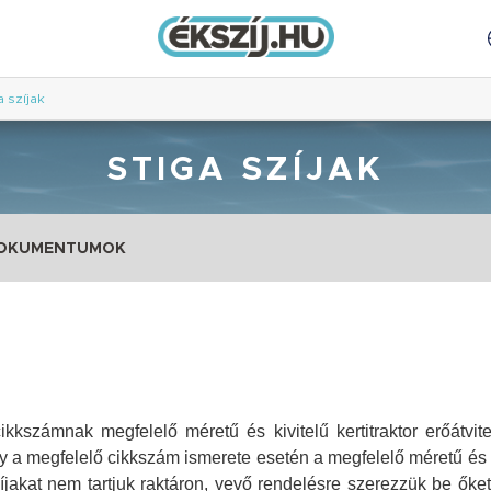
a szíjak
STIGA SZÍJAK
DOKUMENTUMOK
ikkszámnak megfelelő méretű és kivitelű kertitraktor erőátvitel
gy a megfelelő cikkszám ismerete esetén a megfelelő méretű és ki
zíjakat nem tartjuk raktáron, vevő rendelésre szerezzük be őke