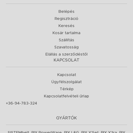
Belépés
Regisztráció
Keresés
Kosár tartalma
Szállítás
Szavatosság
Elállás a szerződéstől
KAPCSOLAT
Kapcsolat
Ügyfélszolgálat
Térkép
Kapcsolatfelvételi űrlap
+36-94-783-324
GYÁRTÓK
,
,
,
,
,
SISTEMbelt
PIX PowerWare
PIX L&G
PIX X'Set
PIX X'tra
PIX