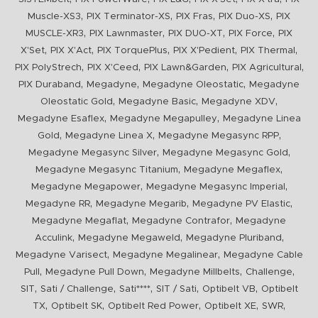
,
,
,
,
Muscle-XS3
PIX Terminator-XS
PIX Fras
PIX Duo-XS
PIX
,
,
,
,
MUSCLE-XR3
PIX Lawnmaster
PIX DUO-XT
PIX Force
PIX
,
,
,
,
,
X'Set
PIX X'Act
PIX TorquePlus
PIX X'Pedient
PIX Thermal
,
,
,
,
PIX PolyStrech
PIX X'Ceed
PIX Lawn&Garden
PIX Agricultural
,
,
,
PIX Duraband
Megadyne
Megadyne Oleostatic
Megadyne
,
,
,
Oleostatic Gold
Megadyne Basic
Megadyne XDV
,
,
Megadyne Esaflex
Megadyne Megapulley
Megadyne Linea
,
,
,
Gold
Megadyne Linea X
Megadyne Megasync RPP
,
,
Megadyne Megasync Silver
Megadyne Megasync Gold
,
,
Megadyne Megasync Titanium
Megadyne Megaflex
,
,
Megadyne Megapower
Megadyne Megasync Imperial
,
,
,
Megadyne RR
Megadyne Megarib
Megadyne PV Elastic
,
,
Megadyne Megaflat
Megadyne Contrafor
Megadyne
,
,
,
Acculink
Megadyne Megaweld
Megadyne Pluriband
,
,
Megadyne Varisect
Megadyne Megalinear
Megadyne Cable
,
,
,
,
Pull
Megadyne Pull Down
Megadyne Millbelts
Challenge
,
,
,
,
,
SIT
Sati / Challenge
Sati****
SIT / Sati
Optibelt VB
Optibelt
,
,
,
,
,
TX
Optibelt SK
Optibelt Red Power
Optibelt XE
SWR