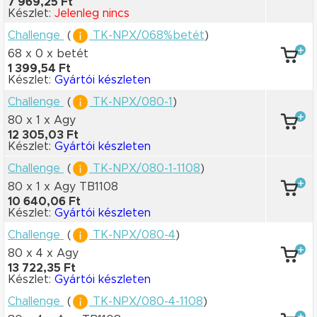
7 969,25 Ft
Készlet:
Jelenleg nincs
Challenge
(
TK-NPX/068%betét
)
68 x 0
x betét
1 399,54 Ft
Készlet:
Gyártói készleten
Challenge
(
TK-NPX/080-1
)
80 x 1
x Agy
12 305,03 Ft
Készlet:
Gyártói készleten
Challenge
(
TK-NPX/080-1-1108
)
80 x 1
x Agy TB1108
10 640,06 Ft
Készlet:
Gyártói készleten
Challenge
(
TK-NPX/080-4
)
80 x 4
x Agy
13 722,35 Ft
Készlet:
Gyártói készleten
Challenge
(
TK-NPX/080-4-1108
)