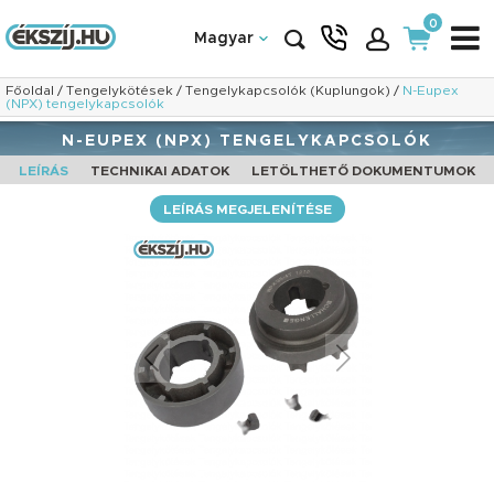
0
Magyar
Főoldal
/
Tengelykötések
/
Tengelykapcsolók (Kuplungok)
/
N-Eupex
(NPX) tengelykapcsolók
N-EUPEX (NPX) TENGELYKAPCSOLÓK
LEÍRÁS
TECHNIKAI ADATOK
LETÖLTHETŐ DOKUMENTUMOK
LEÍRÁS MEGJELENÍTÉSE