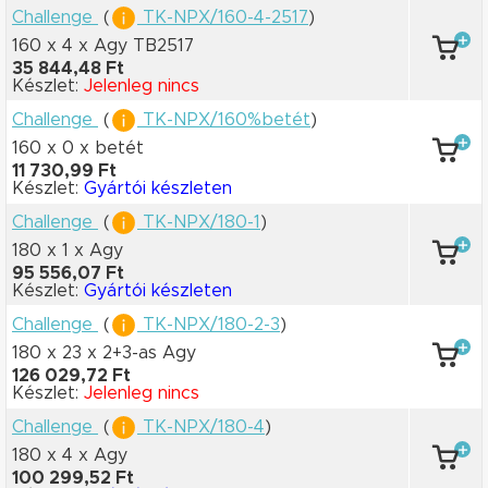
Challenge
(
TK-NPX/160-4-2517
)
160 x 4
x Agy TB2517
35 844,48 Ft
Készlet:
Jelenleg nincs
Challenge
(
TK-NPX/160%betét
)
160 x 0
x betét
11 730,99 Ft
Készlet:
Gyártói készleten
Challenge
(
TK-NPX/180-1
)
180 x 1
x Agy
95 556,07 Ft
Készlet:
Gyártói készleten
Challenge
(
TK-NPX/180-2-3
)
180 x 23
x 2+3-as Agy
126 029,72 Ft
Készlet:
Jelenleg nincs
Challenge
(
TK-NPX/180-4
)
180 x 4
x Agy
100 299,52 Ft