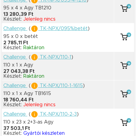
95 x 4
x Agy TB1210
13 280,39 Ft
Készlet:
Jelenleg nincs
Challenge
(
TK-NPX/095%betét
)
95 x 0
x betét
2 785,11 Ft
Készlet:
Raktáron
Challenge
(
TK-NPX/110-1
)
110 x 1
x Agy
27 043,38 Ft
Készlet:
Raktáron
Challenge
(
TK-NPX/110-1-1615
)
110 x 1
x Agy TB1615
18 760,44 Ft
Készlet:
Jelenleg nincs
Challenge
(
TK-NPX/110-2-3
)
110 x 23
x 2+3-as Agy
37 503,1 Ft
Készlet:
Gyártói készleten