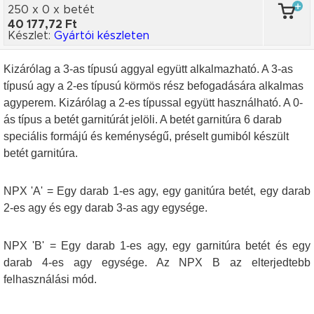
250 x 0
x betét
40 177,72 Ft
Készlet:
Gyártói készleten
Kizárólag a 3-as típusú aggyal együtt alkalmazható. A 3-as
típusú agy a 2-es típusú körmös rész befogadására alkalmas
agyperem. Kizárólag a 2-es típussal együtt használható. A 0-
ás típus a betét garnitúrát jelöli. A betét garnitúra 6 darab
speciális formájú és keménységű, préselt gumiból készült
betét garnitúra.
NPX 'A' = Egy darab 1-es agy, egy ganitúra betét, egy darab
2-es agy és egy darab 3-as agy egysége.
NPX 'B' = Egy darab 1-es agy, egy garnitúra betét és egy
darab 4-es agy egysége. Az NPX B az elterjedtebb
felhasználási mód.