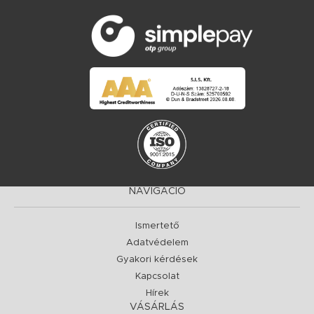
NAVIGÁCIÓ
Ismertető
Adatvédelem
Gyakori kérdések
Kapcsolat
Hírek
VÁSÁRLÁS