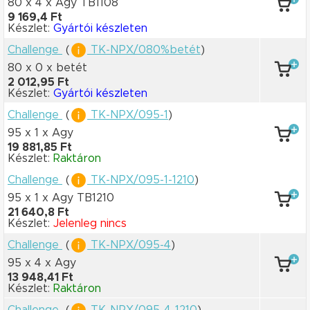
80 x 4
x Agy TB1108
9 169,4 Ft
Készlet:
Gyártói készleten
Challenge
(
TK-NPX/080%betét
)
80 x 0
x betét
2 012,95 Ft
Készlet:
Gyártói készleten
Challenge
(
TK-NPX/095-1
)
95 x 1
x Agy
19 881,85 Ft
Készlet:
Raktáron
Challenge
(
TK-NPX/095-1-1210
)
95 x 1
x Agy TB1210
21 640,8 Ft
Készlet:
Jelenleg nincs
Challenge
(
TK-NPX/095-4
)
95 x 4
x Agy
13 948,41 Ft
Készlet:
Raktáron
Challenge
(
TK-NPX/095-4-1210
)