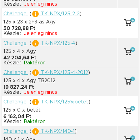
Készlet:
Jelenleg nincs
Challenge
(
TK-NPX/125-2-3
)
125 x 23
x 2+3-as Agy
50 728,88 Ft
Készlet:
Jelenleg nincs
Challenge
(
TK-NPX/125-4
)
125 x 4
x Agy
42 204,64 Ft
Készlet:
Raktáron
Challenge
(
TK-NPX/125-4-2012
)
125 x 4
x Agy TB2012
19 827,24 Ft
Készlet:
Jelenleg nincs
Challenge
(
TK-NPX/125%betét
)
125 x 0
x betét
6 162,04 Ft
Készlet:
Raktáron
Challenge
(
TK-NPX/140-1
)
140 x 1
x Agy