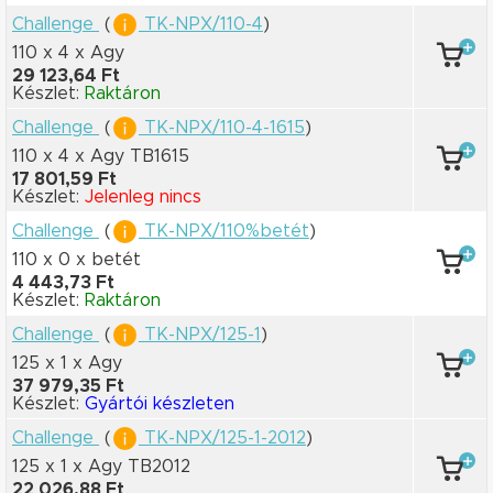
Challenge
(
TK-NPX/110-4
)
110 x 4
x Agy
29 123,64 Ft
Készlet:
Raktáron
Challenge
(
TK-NPX/110-4-1615
)
110 x 4
x Agy TB1615
17 801,59 Ft
Készlet:
Jelenleg nincs
Challenge
(
TK-NPX/110%betét
)
110 x 0
x betét
4 443,73 Ft
Készlet:
Raktáron
Challenge
(
TK-NPX/125-1
)
125 x 1
x Agy
37 979,35 Ft
Készlet:
Gyártói készleten
Challenge
(
TK-NPX/125-1-2012
)
125 x 1
x Agy TB2012
22 026,88 Ft