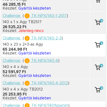
46 285,15 Ft
Készlet:
Gyártói készleten
Challenge
(
TK-NPX/140-1-2517
)
140 x 1
x Agy TB2517
26 525,22 Ft
Készlet:
Jelenleg nincs
Challenge
(
TK-NPX/140-2-3
)
140 x 23
x 2+3-as Agy
65 244,98 Ft
Készlet:
Gyártói készleten
Challenge
(
TK-NPX/140-4
)
140 x 4
x Agy
52 591,97 Ft
Készlet:
Gyártói készleten
Challenge
(
TK-NPX/140-4-2012
)
140 x 4
x Agy TB2012
25 253,95 Ft
Készlet:
Gyártói készleten
Challenge
(
TK-NPX/140%betét
)