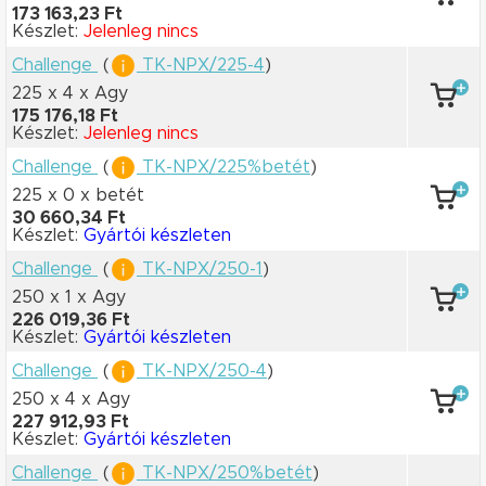
173 163,23 Ft
Készlet:
Jelenleg nincs
Challenge
(
TK-NPX/225-4
)
225 x 4
x Agy
175 176,18 Ft
Készlet:
Jelenleg nincs
Challenge
(
TK-NPX/225%betét
)
225 x 0
x betét
30 660,34 Ft
Készlet:
Gyártói készleten
Challenge
(
TK-NPX/250-1
)
250 x 1
x Agy
226 019,36 Ft
Készlet:
Gyártói készleten
Challenge
(
TK-NPX/250-4
)
250 x 4
x Agy
227 912,93 Ft
Készlet:
Gyártói készleten
Challenge
(
TK-NPX/250%betét
)