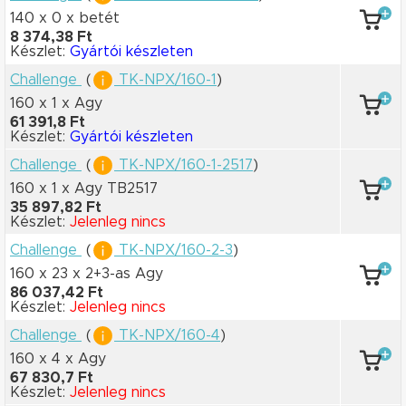
140 x 0
x betét
8 374,38 Ft
Készlet:
Gyártói készleten
Challenge
(
TK-NPX/160-1
)
160 x 1
x Agy
61 391,8 Ft
Készlet:
Gyártói készleten
Challenge
(
TK-NPX/160-1-2517
)
160 x 1
x Agy TB2517
35 897,82 Ft
Készlet:
Jelenleg nincs
Challenge
(
TK-NPX/160-2-3
)
160 x 23
x 2+3-as Agy
86 037,42 Ft
Készlet:
Jelenleg nincs
Challenge
(
TK-NPX/160-4
)
160 x 4
x Agy
67 830,7 Ft
Készlet:
Jelenleg nincs