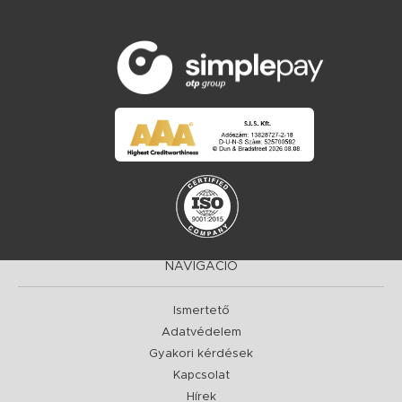
NAVIGÁCIÓ
Ismertető
Adatvédelem
Gyakori kérdések
Kapcsolat
Hírek