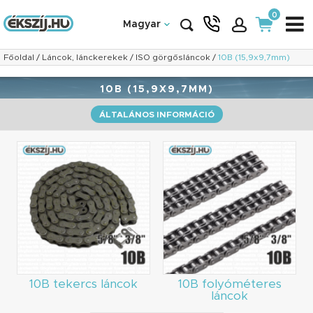
0
Magyar
Főoldal
/
Láncok, lánckerekek
/
ISO görgősláncok
/
10B (15,9x9,7mm)
10B (15,9X9,7MM)
ÁLTALÁNOS INFORMÁCIÓ
10B tekercs láncok
10B folyóméteres
láncok