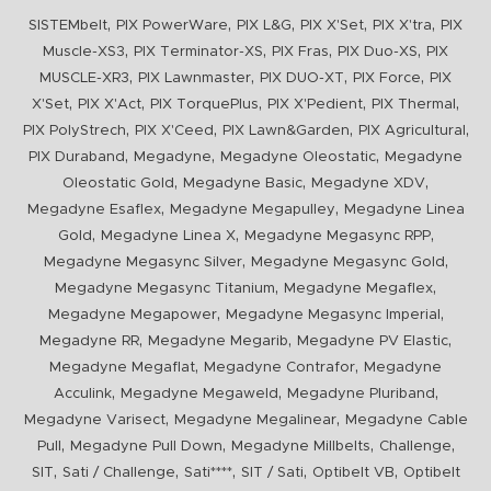
,
,
,
,
,
SISTEMbelt
PIX PowerWare
PIX L&G
PIX X'Set
PIX X'tra
PIX
,
,
,
,
Muscle-XS3
PIX Terminator-XS
PIX Fras
PIX Duo-XS
PIX
,
,
,
,
MUSCLE-XR3
PIX Lawnmaster
PIX DUO-XT
PIX Force
PIX
,
,
,
,
,
X'Set
PIX X'Act
PIX TorquePlus
PIX X'Pedient
PIX Thermal
,
,
,
,
PIX PolyStrech
PIX X'Ceed
PIX Lawn&Garden
PIX Agricultural
,
,
,
PIX Duraband
Megadyne
Megadyne Oleostatic
Megadyne
,
,
,
Oleostatic Gold
Megadyne Basic
Megadyne XDV
,
,
Megadyne Esaflex
Megadyne Megapulley
Megadyne Linea
,
,
,
Gold
Megadyne Linea X
Megadyne Megasync RPP
,
,
Megadyne Megasync Silver
Megadyne Megasync Gold
,
,
Megadyne Megasync Titanium
Megadyne Megaflex
,
,
Megadyne Megapower
Megadyne Megasync Imperial
,
,
,
Megadyne RR
Megadyne Megarib
Megadyne PV Elastic
,
,
Megadyne Megaflat
Megadyne Contrafor
Megadyne
,
,
,
Acculink
Megadyne Megaweld
Megadyne Pluriband
,
,
Megadyne Varisect
Megadyne Megalinear
Megadyne Cable
,
,
,
,
Pull
Megadyne Pull Down
Megadyne Millbelts
Challenge
,
,
,
,
,
SIT
Sati / Challenge
Sati****
SIT / Sati
Optibelt VB
Optibelt