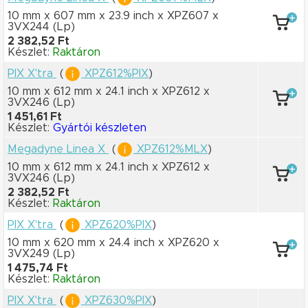
10 mm x 607 mm
x 23.9 inch
x XPZ607
x
3VX244
(Lp)
2 382,52 Ft
Készlet:
Raktáron
PIX X'tra
(
XPZ612%PIX
)
10 mm x 612 mm
x 24.1 inch
x XPZ612
x
3VX246
(Lp)
1 451,61 Ft
Készlet:
Gyártói készleten
Megadyne Linea X
(
XPZ612%MLX
)
10 mm x 612 mm
x 24.1 inch
x XPZ612
x
3VX246
(Lp)
2 382,52 Ft
Készlet:
Raktáron
PIX X'tra
(
XPZ620%PIX
)
10 mm x 620 mm
x 24.4 inch
x XPZ620
x
3VX249
(Lp)
1 475,74 Ft
Készlet:
Raktáron
PIX X'tra
(
XPZ630%PIX
)