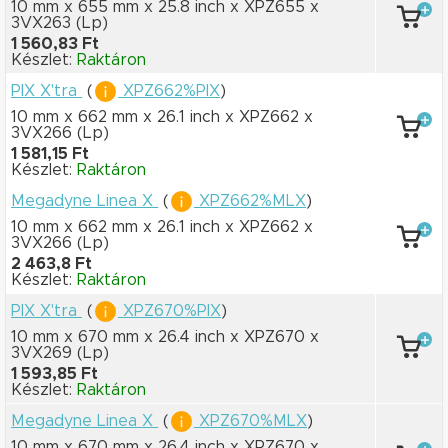
10 mm x 655 mm
x 25.8 inch
x XPZ655
x
3VX263
(Lp)
1 560,83 Ft
Készlet:
Raktáron
PIX X'tra
(
XPZ662%PIX
)
10 mm x 662 mm
x 26.1 inch
x XPZ662
x
3VX266
(Lp)
1 581,15 Ft
Készlet:
Raktáron
Megadyne Linea X
(
XPZ662%MLX
)
10 mm x 662 mm
x 26.1 inch
x XPZ662
x
3VX266
(Lp)
2 463,8 Ft
Készlet:
Raktáron
PIX X'tra
(
XPZ670%PIX
)
10 mm x 670 mm
x 26.4 inch
x XPZ670
x
3VX269
(Lp)
1 593,85 Ft
Készlet:
Raktáron
Megadyne Linea X
(
XPZ670%MLX
)
10 mm x 670 mm
x 26.4 inch
x XPZ670
x