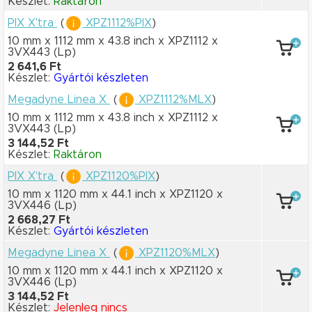
Készlet:
Raktáron
PIX X'tra
(
XPZ1112%PIX
)
10 mm x 1112 mm
x 43.8 inch
x XPZ1112
x
3VX443
(Lp)
2 641,6 Ft
Készlet:
Gyártói készleten
Megadyne Linea X
(
XPZ1112%MLX
)
10 mm x 1112 mm
x 43.8 inch
x XPZ1112
x
3VX443
(Lp)
3 144,52 Ft
Készlet:
Raktáron
PIX X'tra
(
XPZ1120%PIX
)
10 mm x 1120 mm
x 44.1 inch
x XPZ1120
x
3VX446
(Lp)
2 668,27 Ft
Készlet:
Gyártói készleten
Megadyne Linea X
(
XPZ1120%MLX
)
10 mm x 1120 mm
x 44.1 inch
x XPZ1120
x
3VX446
(Lp)
3 144,52 Ft
Készlet:
Jelenleg nincs