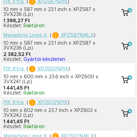
PIX X'tra
(
XPZ587%PIX
)
10 mm x 587 mm
x 23.1 inch
x XPZ587
x
3VX236
(Lp)
1 398,27 Ft
Készlet:
Raktáron
Megadyne Linea X
(
XPZ587%MLX
)
10 mm x 587 mm
x 23.1 inch
x XPZ587
x
3VX236
(Lp)
2 382,52 Ft
Készlet:
Gyártói készleten
PIX X'tra
(
XPZ600%PIX
)
10 mm x 600 mm
x 23.6 inch
x XPZ600
x
3VX241
(Lp)
1 441,45 Ft
Készlet:
Raktáron
PIX X'tra
(
XPZ602%PIX
)
10 mm x 602 mm
x 23.7 inch
x XPZ602
x
3VX242
(Lp)
1 441,45 Ft
Készlet:
Raktáron
Megadyne Linea X
(
XPZ607%MLX
)