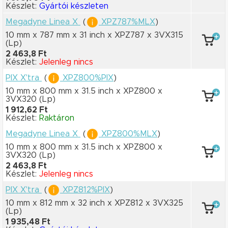
Készlet:
Gyártói készleten
Megadyne Linea X
(
XPZ787%MLX
)
10 mm x 787 mm
x 31 inch
x XPZ787
x 3VX315
(Lp)
2 463,8 Ft
Készlet:
Jelenleg nincs
PIX X'tra
(
XPZ800%PIX
)
10 mm x 800 mm
x 31.5 inch
x XPZ800
x
3VX320
(Lp)
1 912,62 Ft
Készlet:
Raktáron
Megadyne Linea X
(
XPZ800%MLX
)
10 mm x 800 mm
x 31.5 inch
x XPZ800
x
3VX320
(Lp)
2 463,8 Ft
Készlet:
Jelenleg nincs
PIX X'tra
(
XPZ812%PIX
)
10 mm x 812 mm
x 32 inch
x XPZ812
x 3VX325
(Lp)
1 935,48 Ft