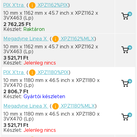
PIX X'tra
(
XPZ1162%PIX
)
10 mm x 1162 mm
x 45.7 inch
x XPZ1162
x
3VX463
(Lp)
2 762,25 Ft
Készlet:
Raktáron
Megadyne Linea X
(
XPZ1162%MLX
)
10 mm x 1162 mm
x 45.7 inch
x XPZ1162
x
3VX463
(Lp)
3 521,71 Ft
Készlet:
Jelenleg nincs
PIX X'tra
(
XPZ1180%PIX
)
10 mm x 1180 mm
x 46.5 inch
x XPZ1180
x
3VX470
(Lp)
2 806,7 Ft
Készlet:
Gyártói készleten
Megadyne Linea X
(
XPZ1180%MLX
)
10 mm x 1180 mm
x 46.5 inch
x XPZ1180
x
3VX470
(Lp)
3 521,71 Ft
Készlet:
Jelenleg nincs