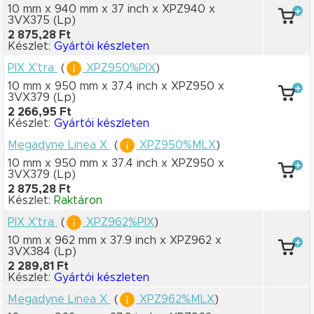
10 mm x 940 mm
x 37 inch
x XPZ940
x
3VX375
(Lp)
2 875,28 Ft
Készlet:
Gyártói készleten
PIX X'tra
(
XPZ950%PIX
)
10 mm x 950 mm
x 37.4 inch
x XPZ950
x
3VX379
(Lp)
2 266,95 Ft
Készlet:
Gyártói készleten
Megadyne Linea X
(
XPZ950%MLX
)
10 mm x 950 mm
x 37.4 inch
x XPZ950
x
3VX379
(Lp)
2 875,28 Ft
Készlet:
Raktáron
PIX X'tra
(
XPZ962%PIX
)
10 mm x 962 mm
x 37.9 inch
x XPZ962
x
3VX384
(Lp)
2 289,81 Ft
Készlet:
Gyártói készleten
Megadyne Linea X
(
XPZ962%MLX
)