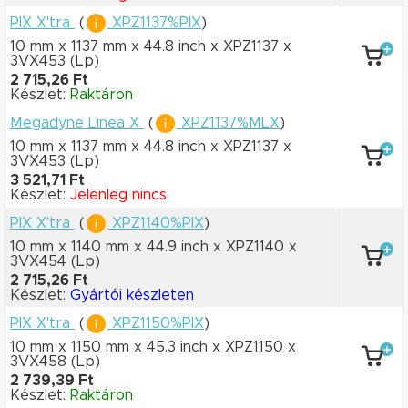
PIX X'tra
(
XPZ1137%PIX
)
10 mm x 1137 mm
x 44.8 inch
x XPZ1137
x
3VX453
(Lp)
2 715,26 Ft
Készlet:
Raktáron
Megadyne Linea X
(
XPZ1137%MLX
)
10 mm x 1137 mm
x 44.8 inch
x XPZ1137
x
3VX453
(Lp)
3 521,71 Ft
Készlet:
Jelenleg nincs
PIX X'tra
(
XPZ1140%PIX
)
10 mm x 1140 mm
x 44.9 inch
x XPZ1140
x
3VX454
(Lp)
2 715,26 Ft
Készlet:
Gyártói készleten
PIX X'tra
(
XPZ1150%PIX
)
10 mm x 1150 mm
x 45.3 inch
x XPZ1150
x
3VX458
(Lp)
2 739,39 Ft
Készlet:
Raktáron