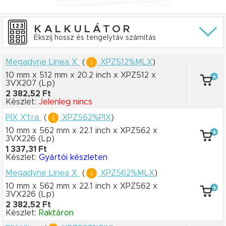
KALKULÁTOR
Ékszíj hossz és tengelytáv számítás
Megadyne Linea X
(
XPZ512%MLX
)
10 mm x 512 mm
x 20.2 inch
x XPZ512
x
3VX207
(Lp)
2 382,52 Ft
Készlet:
Jelenleg nincs
PIX X'tra
(
XPZ562%PIX
)
10 mm x 562 mm
x 22.1 inch
x XPZ562
x
3VX226
(Lp)
1 337,31 Ft
Készlet:
Gyártói készleten
Megadyne Linea X
(
XPZ562%MLX
)
10 mm x 562 mm
x 22.1 inch
x XPZ562
x
3VX226
(Lp)
2 382,52 Ft
Készlet:
Raktáron