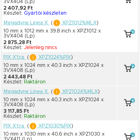
3VX404
(Lp)
2 407,92 Ft
Készlet:
Gyártói készleten
Megadyne Linea X
(
XPZ1012%MLX
)
10 mm x 1012 mm
x 39.8 inch
x XPZ1012
x
3VX404
(Lp)
2 875,28 Ft
Készlet:
Jelenleg nincs
PIX X'tra
(
XPZ1024%PIX
)
10 mm x 1024 mm
x 40.3 inch
x XPZ1024
x
3VX408
(Lp)
2 443,48 Ft
Készlet:
Raktáron
Megadyne Linea X
(
XPZ1024%MLX
)
10 mm x 1024 mm
x 40.3 inch
x XPZ1024
x
3VX408
(Lp)
3 117,85 Ft
Készlet:
Raktáron
PIX X'tra
(
XPZ1030%PIX
)
10 mm x 1030 mm
x 40.6 inch
x XPZ1030
x
3VX411
(Lp)