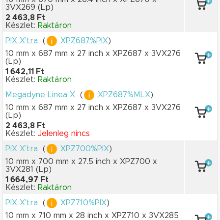
3VX269
(Lp)
2 463,8 Ft
Készlet:
Raktáron
PIX X'tra
(
XPZ687%PIX
)
10 mm x 687 mm
x 27 inch
x XPZ687
x 3VX276
(Lp)
1 642,11 Ft
Készlet:
Raktáron
Megadyne Linea X
(
XPZ687%MLX
)
10 mm x 687 mm
x 27 inch
x XPZ687
x 3VX276
(Lp)
2 463,8 Ft
Készlet:
Jelenleg nincs
PIX X'tra
(
XPZ700%PIX
)
10 mm x 700 mm
x 27.5 inch
x XPZ700
x
3VX281
(Lp)
1 664,97 Ft
Készlet:
Raktáron
PIX X'tra
(
XPZ710%PIX
)
10 mm x 710 mm
x 28 inch
x XPZ710
x 3VX285