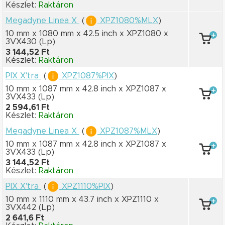
Készlet:
Raktáron
Megadyne Linea X
(
XPZ1080%MLX
)
10 mm x 1080 mm
x 42.5 inch
x XPZ1080
x
3VX430
(Lp)
3 144,52 Ft
Készlet:
Raktáron
PIX X'tra
(
XPZ1087%PIX
)
10 mm x 1087 mm
x 42.8 inch
x XPZ1087
x
3VX433
(Lp)
2 594,61 Ft
Készlet:
Raktáron
Megadyne Linea X
(
XPZ1087%MLX
)
10 mm x 1087 mm
x 42.8 inch
x XPZ1087
x
3VX433
(Lp)
3 144,52 Ft
Készlet:
Raktáron
PIX X'tra
(
XPZ1110%PIX
)
10 mm x 1110 mm
x 43.7 inch
x XPZ1110
x
3VX442
(Lp)
2 641,6 Ft