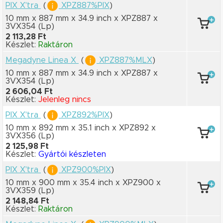
PIX X'tra
(
XPZ887%PIX
)
10 mm x 887 mm
x 34.9 inch
x XPZ887
x
3VX354
(Lp)
2 113,28 Ft
Készlet:
Raktáron
Megadyne Linea X
(
XPZ887%MLX
)
10 mm x 887 mm
x 34.9 inch
x XPZ887
x
3VX354
(Lp)
2 606,04 Ft
Készlet:
Jelenleg nincs
PIX X'tra
(
XPZ892%PIX
)
10 mm x 892 mm
x 35.1 inch
x XPZ892
x
3VX356
(Lp)
2 125,98 Ft
Készlet:
Gyártói készleten
PIX X'tra
(
XPZ900%PIX
)
10 mm x 900 mm
x 35.4 inch
x XPZ900
x
3VX359
(Lp)
2 148,84 Ft
Készlet:
Raktáron