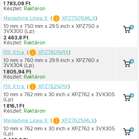
1 783,08 Ft
Készlet:
Raktáron
Megadyne Linea X
(
XPZ750%MLX
)
10 mm x 750 mm
x 29.5 inch
x XPZ750
x
3VX300
(Lp)
2 463,8 Ft
Készlet:
Raktáron
PIX X'tra
(
XPZ760%PIX
)
10 mm x 760 mm
x 29.9 inch
x XPZ760
x
3VX304
(Lp)
1 805,94 Ft
Készlet:
Raktáron
PIX X'tra
(
XPZ762%PIX
)
10 mm x 762 mm
x 30 inch
x XPZ762
x 3VX305
(Lp)
1 816,1 Ft
Készlet:
Raktáron
Megadyne Linea X
(
XPZ762%MLX
)
10 mm x 762 mm
x 30 inch
x XPZ762
x 3VX305
(Lp)