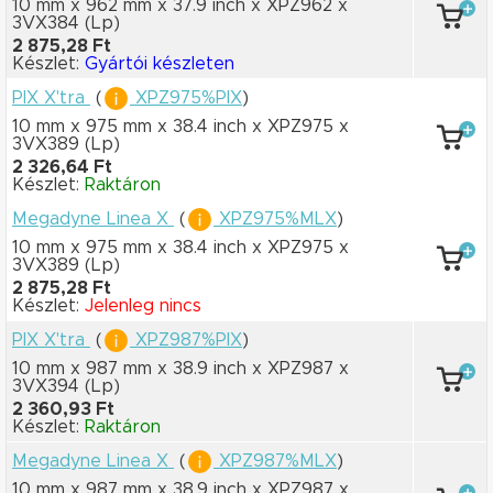
10 mm x 962 mm
x 37.9 inch
x XPZ962
x
3VX384
(Lp)
2 875,28 Ft
Készlet:
Gyártói készleten
PIX X'tra
(
XPZ975%PIX
)
10 mm x 975 mm
x 38.4 inch
x XPZ975
x
3VX389
(Lp)
2 326,64 Ft
Készlet:
Raktáron
Megadyne Linea X
(
XPZ975%MLX
)
10 mm x 975 mm
x 38.4 inch
x XPZ975
x
3VX389
(Lp)
2 875,28 Ft
Készlet:
Jelenleg nincs
PIX X'tra
(
XPZ987%PIX
)
10 mm x 987 mm
x 38.9 inch
x XPZ987
x
3VX394
(Lp)
2 360,93 Ft
Készlet:
Raktáron
Megadyne Linea X
(
XPZ987%MLX
)
10 mm x 987 mm
x 38.9 inch
x XPZ987
x