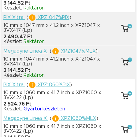
3 144,52 Ft
Készlet:
Raktáron
PIX X'tra
(
XPZ1047%PIX
)
10 mm x 1047 mm
x 41.2 inch
x XPZ1047
x
3VX417
(Lp)
2 490,47 Ft
Készlet:
Raktáron
Megadyne Linea X
(
XPZ1047%MLX
)
10 mm x 1047 mm
x 41.2 inch
x XPZ1047
x
3VX417
(Lp)
3 144,52 Ft
Készlet:
Raktáron
PIX X'tra
(
XPZ1060%PIX
)
10 mm x 1060 mm
x 41.7 inch
x XPZ1060
x
3VX422
(Lp)
2 524,76 Ft
Készlet:
Gyártói készleten
Megadyne Linea X
(
XPZ1060%MLX
)
10 mm x 1060 mm
x 41.7 inch
x XPZ1060
x
3VX422
(Lp)