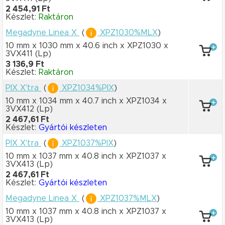
2 454,91 Ft
Készlet:
Raktáron
Megadyne Linea X
(
XPZ1030%MLX
)
10 mm x 1030 mm
x 40.6 inch
x XPZ1030
x
3VX411
(Lp)
3 136,9 Ft
Készlet:
Raktáron
PIX X'tra
(
XPZ1034%PIX
)
10 mm x 1034 mm
x 40.7 inch
x XPZ1034
x
3VX412
(Lp)
2 467,61 Ft
Készlet:
Gyártói készleten
PIX X'tra
(
XPZ1037%PIX
)
10 mm x 1037 mm
x 40.8 inch
x XPZ1037
x
3VX413
(Lp)
2 467,61 Ft
Készlet:
Gyártói készleten
Megadyne Linea X
(
XPZ1037%MLX
)
10 mm x 1037 mm
x 40.8 inch
x XPZ1037
x
3VX413
(Lp)