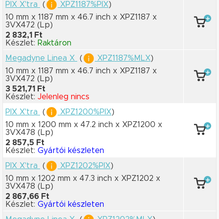
PIX X'tra
(
XPZ1187%PIX
)
10 mm x 1187 mm
x 46.7 inch
x XPZ1187
x
3VX472
(Lp)
2 832,1 Ft
Készlet:
Raktáron
Megadyne Linea X
(
XPZ1187%MLX
)
10 mm x 1187 mm
x 46.7 inch
x XPZ1187
x
3VX472
(Lp)
3 521,71 Ft
Készlet:
Jelenleg nincs
PIX X'tra
(
XPZ1200%PIX
)
10 mm x 1200 mm
x 47.2 inch
x XPZ1200
x
3VX478
(Lp)
2 857,5 Ft
Készlet:
Gyártói készleten
PIX X'tra
(
XPZ1202%PIX
)
10 mm x 1202 mm
x 47.3 inch
x XPZ1202
x
3VX478
(Lp)
2 867,66 Ft
Készlet:
Gyártói készleten