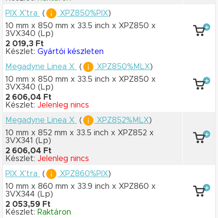
PIX X'tra
(
XPZ850%PIX
)
10 mm x 850 mm
x 33.5 inch
x XPZ850
x
3VX340
(Lp)
2 019,3 Ft
Készlet:
Gyártói készleten
Megadyne Linea X
(
XPZ850%MLX
)
10 mm x 850 mm
x 33.5 inch
x XPZ850
x
3VX340
(Lp)
2 606,04 Ft
Készlet:
Jelenleg nincs
Megadyne Linea X
(
XPZ852%MLX
)
10 mm x 852 mm
x 33.5 inch
x XPZ852
x
3VX341
(Lp)
2 606,04 Ft
Készlet:
Jelenleg nincs
PIX X'tra
(
XPZ860%PIX
)
10 mm x 860 mm
x 33.9 inch
x XPZ860
x
3VX344
(Lp)
2 053,59 Ft
Készlet:
Raktáron