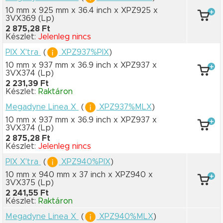
10 mm x 925 mm
x 36.4 inch
x XPZ925
x
3VX369
(Lp)
2 875,28 Ft
Készlet:
Jelenleg nincs
PIX X'tra
(
XPZ937%PIX
)
10 mm x 937 mm
x 36.9 inch
x XPZ937
x
3VX374
(Lp)
2 231,39 Ft
Készlet:
Raktáron
Megadyne Linea X
(
XPZ937%MLX
)
10 mm x 937 mm
x 36.9 inch
x XPZ937
x
3VX374
(Lp)
2 875,28 Ft
Készlet:
Jelenleg nincs
PIX X'tra
(
XPZ940%PIX
)
10 mm x 940 mm
x 37 inch
x XPZ940
x
3VX375
(Lp)
2 241,55 Ft
Készlet:
Raktáron
Megadyne Linea X
(
XPZ940%MLX
)