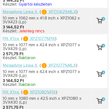
3 144,52 Ft
Készlet:
Gyártói készleten
Megadyne Linea X
(
XPZ1062%MLX
)
10 mm x 1062 mm
x 41.8 inch
x XPZ1062
x
3VX423
(Lp)
3 144,52 Ft
Készlet:
Jelenleg nincs
PIX X'tra
(
XPZ1077%PIX
)
10 mm x 1077 mm
x 42.4 inch
x XPZ1077
x
3VX429
(Lp)
2 571,75 Ft
Készlet:
Raktáron
Megadyne Linea X
(
XPZ1077%MLX
)
10 mm x 1077 mm
x 42.4 inch
x XPZ1077
x
3VX429
(Lp)
3 144,52 Ft
Készlet:
Raktáron
PIX X'tra
(
XPZ1080%PIX
)
10 mm x 1080 mm
x 42.5 inch
x XPZ1080
x
3VX430
(Lp)
2 571,75 Ft