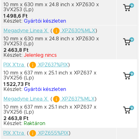
10 mm x 630 mm
x 24.8 inch
x XPZ630
x
3VX253
(Lp)
1 498,6 Ft
Készlet:
Gyártói készleten
Megadyne Linea X
(
XPZ630%MLX
)
10 mm x 630 mm
x 24.8 inch
x XPZ630
x
3VX253
(Lp)
2 463,8 Ft
Készlet:
Jelenleg nincs
PIX X'tra
(
XPZ637%PIX
)
10 mm x 637 mm
x 25.1 inch
x XPZ637
x
3VX256
(Lp)
1 522,73 Ft
Készlet:
Gyártói készleten
Megadyne Linea X
(
XPZ637%MLX
)
10 mm x 637 mm
x 25.1 inch
x XPZ637
x
3VX256
(Lp)
2 463,8 Ft
Készlet:
Raktáron
PIX X'tra
(
XPZ655%PIX
)