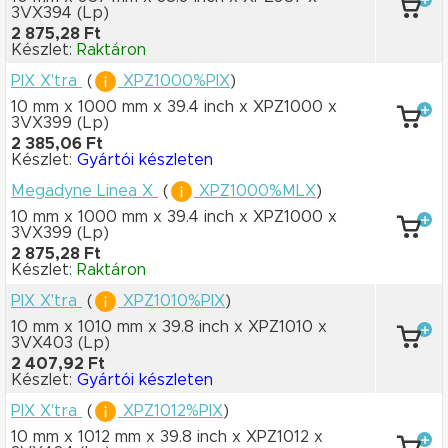
3VX394
(Lp)
2 875,28 Ft
Készlet:
Raktáron
PIX X'tra
(
XPZ1000%PIX
)
10 mm x 1000 mm
x 39.4 inch
x XPZ1000
x
3VX399
(Lp)
2 385,06 Ft
Készlet:
Gyártói készleten
Megadyne Linea X
(
XPZ1000%MLX
)
10 mm x 1000 mm
x 39.4 inch
x XPZ1000
x
3VX399
(Lp)
2 875,28 Ft
Készlet:
Raktáron
PIX X'tra
(
XPZ1010%PIX
)
10 mm x 1010 mm
x 39.8 inch
x XPZ1010
x
3VX403
(Lp)
2 407,92 Ft
Készlet:
Gyártói készleten
PIX X'tra
(
XPZ1012%PIX
)
10 mm x 1012 mm
x 39.8 inch
x XPZ1012
x