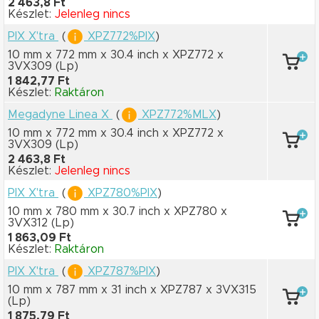
2 463,8 Ft
Készlet:
Jelenleg nincs
PIX X'tra
(
XPZ772%PIX
)
10 mm x 772 mm
x 30.4 inch
x XPZ772
x
3VX309
(Lp)
1 842,77 Ft
Készlet:
Raktáron
Megadyne Linea X
(
XPZ772%MLX
)
10 mm x 772 mm
x 30.4 inch
x XPZ772
x
3VX309
(Lp)
2 463,8 Ft
Készlet:
Jelenleg nincs
PIX X'tra
(
XPZ780%PIX
)
10 mm x 780 mm
x 30.7 inch
x XPZ780
x
3VX312
(Lp)
1 863,09 Ft
Készlet:
Raktáron
PIX X'tra
(
XPZ787%PIX
)
10 mm x 787 mm
x 31 inch
x XPZ787
x 3VX315
(Lp)
1 875,79 Ft