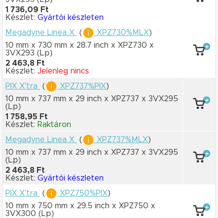
1 736,09 Ft
Készlet:
Gyártói készleten
Megadyne Linea X
(
XPZ730%MLX
)
10 mm x 730 mm
x 28.7 inch
x XPZ730
x
3VX293
(Lp)
2 463,8 Ft
Készlet:
Jelenleg nincs
PIX X'tra
(
XPZ737%PIX
)
10 mm x 737 mm
x 29 inch
x XPZ737
x 3VX295
(Lp)
1 758,95 Ft
Készlet:
Raktáron
Megadyne Linea X
(
XPZ737%MLX
)
10 mm x 737 mm
x 29 inch
x XPZ737
x 3VX295
(Lp)
2 463,8 Ft
Készlet:
Gyártói készleten
PIX X'tra
(
XPZ750%PIX
)
10 mm x 750 mm
x 29.5 inch
x XPZ750
x
3VX300
(Lp)