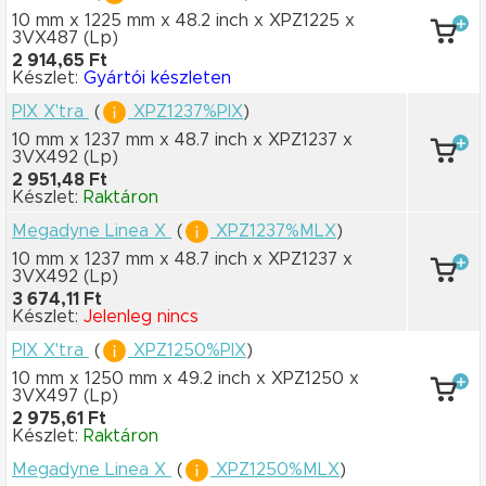
10 mm x 1225 mm
x 48.2 inch
x XPZ1225
x
3VX487
(Lp)
2 914,65 Ft
Készlet:
Gyártói készleten
PIX X'tra
(
XPZ1237%PIX
)
10 mm x 1237 mm
x 48.7 inch
x XPZ1237
x
3VX492
(Lp)
2 951,48 Ft
Készlet:
Raktáron
Megadyne Linea X
(
XPZ1237%MLX
)
10 mm x 1237 mm
x 48.7 inch
x XPZ1237
x
3VX492
(Lp)
3 674,11 Ft
Készlet:
Jelenleg nincs
PIX X'tra
(
XPZ1250%PIX
)
10 mm x 1250 mm
x 49.2 inch
x XPZ1250
x
3VX497
(Lp)
2 975,61 Ft
Készlet:
Raktáron
Megadyne Linea X
(
XPZ1250%MLX
)