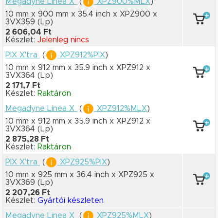
Megadyne Linea X
(
XPZ900%MLX
)
10 mm x 900 mm
x 35.4 inch
x XPZ900
x
3VX359
(Lp)
2 606,04 Ft
Készlet:
Jelenleg nincs
PIX X'tra
(
XPZ912%PIX
)
10 mm x 912 mm
x 35.9 inch
x XPZ912
x
3VX364
(Lp)
2 171,7 Ft
Készlet:
Raktáron
Megadyne Linea X
(
XPZ912%MLX
)
10 mm x 912 mm
x 35.9 inch
x XPZ912
x
3VX364
(Lp)
2 875,28 Ft
Készlet:
Raktáron
PIX X'tra
(
XPZ925%PIX
)
10 mm x 925 mm
x 36.4 inch
x XPZ925
x
3VX369
(Lp)
2 207,26 Ft
Készlet:
Gyártói készleten
Megadyne Linea X
(
XPZ925%MLX
)