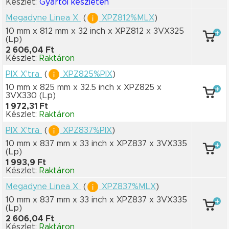
Készlet:
Gyártói készleten
Megadyne Linea X
(
XPZ812%MLX
)
10 mm x 812 mm
x 32 inch
x XPZ812
x 3VX325
(Lp)
2 606,04 Ft
Készlet:
Raktáron
PIX X'tra
(
XPZ825%PIX
)
10 mm x 825 mm
x 32.5 inch
x XPZ825
x
3VX330
(Lp)
1 972,31 Ft
Készlet:
Raktáron
PIX X'tra
(
XPZ837%PIX
)
10 mm x 837 mm
x 33 inch
x XPZ837
x 3VX335
(Lp)
1 993,9 Ft
Készlet:
Raktáron
Megadyne Linea X
(
XPZ837%MLX
)
10 mm x 837 mm
x 33 inch
x XPZ837
x 3VX335
(Lp)
2 606,04 Ft
Készlet:
Raktáron