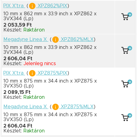
PIX X'tra
(
XPZ862%PIX
)
10 mm x 862 mm
x 33.9 inch
x XPZ862
x
3VX344
(Lp)
2 053,59 Ft
Készlet:
Raktáron
Megadyne Linea X
(
XPZ862%MLX
)
10 mm x 862 mm
x 33.9 inch
x XPZ862
x
3VX344
(Lp)
2 606,04 Ft
Készlet:
Jelenleg nincs
PIX X'tra
(
XPZ875%PIX
)
10 mm x 875 mm
x 34.4 inch
x XPZ875
x
3VX350
(Lp)
2 089,15 Ft
Készlet:
Raktáron
Megadyne Linea X
(
XPZ875%MLX
)
10 mm x 875 mm
x 34.4 inch
x XPZ875
x
3VX350
(Lp)
2 606,04 Ft
Készlet:
Raktáron