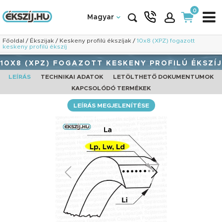
0
Magyar
Főoldal
/
Ékszijak
/
Keskeny profilú ékszíjak
/
10x8 (XPZ) fogazott
keskeny profilú ékszíj
10X8 (XPZ) FOGAZOTT KESKENY PROFILÚ ÉKSZÍJ
LEÍRÁS
TECHNIKAI ADATOK
LETÖLTHETŐ DOKUMENTUMOK
KAPCSOLÓDÓ TERMÉKEK
LEÍRÁS MEGJELENÍTÉSE