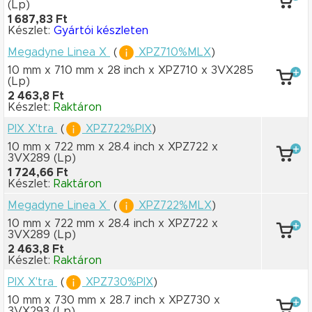
(Lp)
1 687,83 Ft
Készlet:
Gyártói készleten
Megadyne Linea X
(
XPZ710%MLX
)
10 mm x 710 mm
x 28 inch
x XPZ710
x 3VX285
(Lp)
2 463,8 Ft
Készlet:
Raktáron
PIX X'tra
(
XPZ722%PIX
)
10 mm x 722 mm
x 28.4 inch
x XPZ722
x
3VX289
(Lp)
1 724,66 Ft
Készlet:
Raktáron
Megadyne Linea X
(
XPZ722%MLX
)
10 mm x 722 mm
x 28.4 inch
x XPZ722
x
3VX289
(Lp)
2 463,8 Ft
Készlet:
Raktáron
PIX X'tra
(
XPZ730%PIX
)
10 mm x 730 mm
x 28.7 inch
x XPZ730
x
3VX293
(Lp)