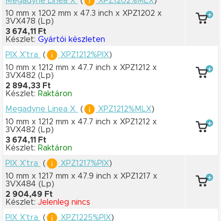
Megadyne Linea X
(
XPZ1202%MLX
)
10 mm x 1202 mm
x 47.3 inch
x XPZ1202
x
3VX478
(Lp)
3 674,11 Ft
Készlet:
Gyártói készleten
PIX X'tra
(
XPZ1212%PIX
)
10 mm x 1212 mm
x 47.7 inch
x XPZ1212
x
3VX482
(Lp)
2 894,33 Ft
Készlet:
Raktáron
Megadyne Linea X
(
XPZ1212%MLX
)
10 mm x 1212 mm
x 47.7 inch
x XPZ1212
x
3VX482
(Lp)
3 674,11 Ft
Készlet:
Raktáron
PIX X'tra
(
XPZ1217%PIX
)
10 mm x 1217 mm
x 47.9 inch
x XPZ1217
x
3VX484
(Lp)
2 904,49 Ft
Készlet:
Jelenleg nincs
PIX X'tra
(
XPZ1225%PIX
)