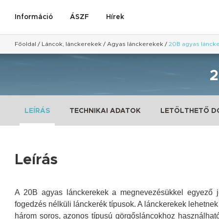
Információ
ÁSZF
Hírek
Főoldal
/
Láncok, lánckerekek
/
Agyas lánckerekek
/
20B agyas lánck
LEÍRÁS
TECHNIKAI ADATOK
LETÖLTHETŐ 
Leírás
A 20B
agyas lánckerekek a megnevezésükkel egyező jel
fogedzés nélküli lánckerék típusok. A lánckerekek lehetnek
három soros, azonos típusú görgősláncokhoz használhatók