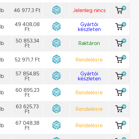
db
46 977,3 Ft
Jelenleg nincs
49 408,08
Gyártói
db
Ft
készleten
50 853,34
db
Raktáron
Ft
db
52 971,7 Ft
Rendelésre
57 854,85
Gyártói
db
Ft
készleten
60 895,23
db
Rendelésre
Ft
63 625,73
db
Rendelésre
Ft
67 048,38
db
Rendelésre
Ft