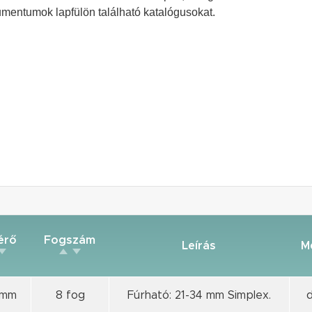
kumentumok lapfülön található katalógusokat.
érő
Fogszám
Leírás
M
 mm
8 fog
Fúrható: 21-34 mm Simplex.