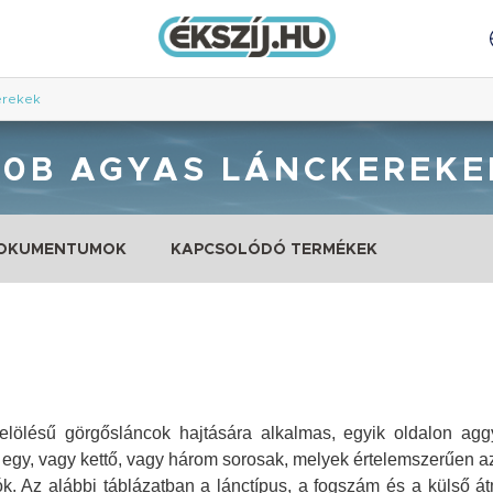
erekek
20B AGYAS LÁNCKEREKE
DOKUMENTUMOK
KAPCSOLÓDÓ TERMÉKEK
ölésű görgősláncok hajtására alkalmas, egyik oldalon aggya
 egy, vagy kettő, vagy három sorosak, melyek értelemszerűen az
. Az alábbi táblázatban a lánctípus, a fogszám és a külső át