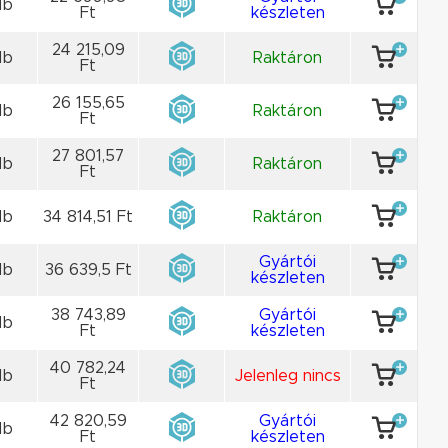
db
Ft
készleten
24 215,09
db
Raktáron
Ft
26 155,65
db
Raktáron
Ft
27 801,57
db
Raktáron
Ft
db
34 814,51 Ft
Raktáron
Gyártói
db
36 639,5 Ft
készleten
38 743,89
Gyártói
db
Ft
készleten
40 782,24
db
Jelenleg nincs
Ft
42 820,59
Gyártói
db
Ft
készleten