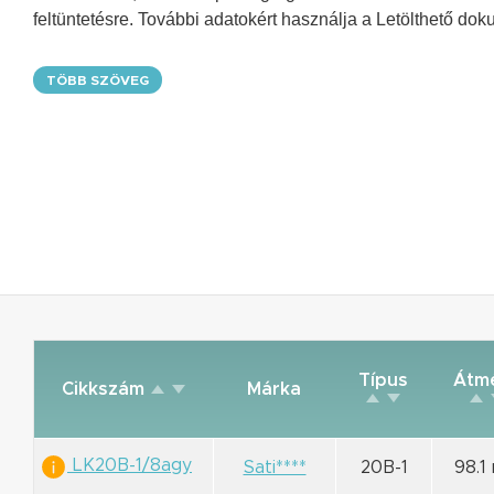
feltüntetésre. További adatokért használja a Letölthető do
TÖBB SZÖVEG
Típus
Átm
Cikkszám
Márka
LK20B-1/8agy
Sati****
20B-1
98.1