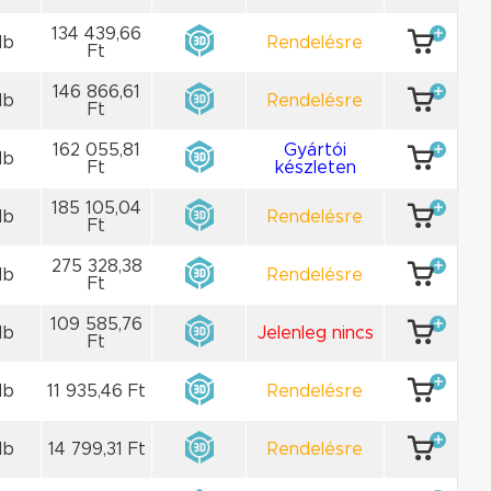
134 439,66
db
Rendelésre
Ft
146 866,61
db
Rendelésre
Ft
162 055,81
Gyártói
db
Ft
készleten
185 105,04
db
Rendelésre
Ft
275 328,38
db
Rendelésre
Ft
109 585,76
db
Jelenleg nincs
Ft
db
11 935,46 Ft
Rendelésre
db
14 799,31 Ft
Rendelésre