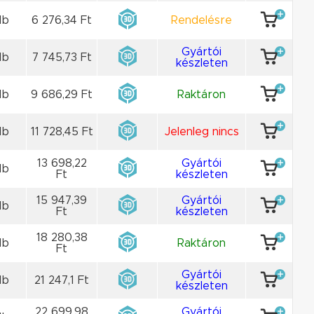
db
6 276,34 Ft
Rendelésre
Gyártói
db
7 745,73 Ft
készleten
db
9 686,29 Ft
Raktáron
db
11 728,45 Ft
Jelenleg nincs
13 698,22
Gyártói
db
Ft
készleten
15 947,39
Gyártói
db
Ft
készleten
18 280,38
db
Raktáron
Ft
Gyártói
db
21 247,1 Ft
készleten
22 699,98
Gyártói