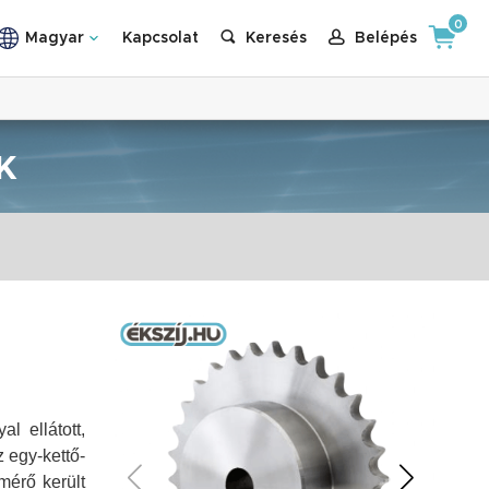
0
Magyar
Kapcsolat
Keresés
Belépés
K
l ellátott,
 egy-kettő-
mérő került