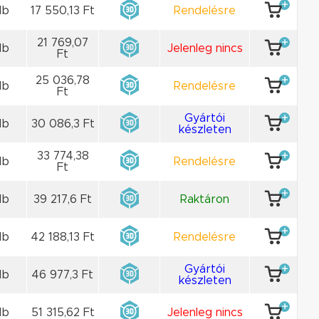
db
17 550,13 Ft
Rendelésre
21 769,07
db
Jelenleg nincs
Ft
25 036,78
db
Rendelésre
Ft
Gyártói
db
30 086,3 Ft
készleten
33 774,38
db
Rendelésre
Ft
db
39 217,6 Ft
Raktáron
db
42 188,13 Ft
Rendelésre
Gyártói
db
46 977,3 Ft
készleten
db
51 315,62 Ft
Jelenleg nincs