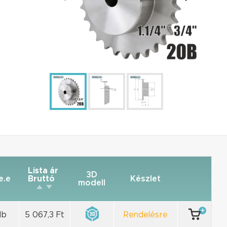
Lista ár
3D
e.e
Bruttó
Készlet
modell
db
5 067,3 Ft
Rendelésre