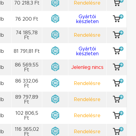
db
70 218,3 Ft
Rendelésre
Gyártói
db
76 200 Ft
készleten
74 185,78
db
Rendelésre
Ft
Gyártói
db
81 791,81 Ft
készleten
86 569,55
db
Jelenleg nincs
Ft
86 332,06
db
Rendelésre
Ft
89 797,89
db
Rendelésre
Ft
102 806,5
db
Rendelésre
Ft
116 365,02
db
Rendelésre
Ft