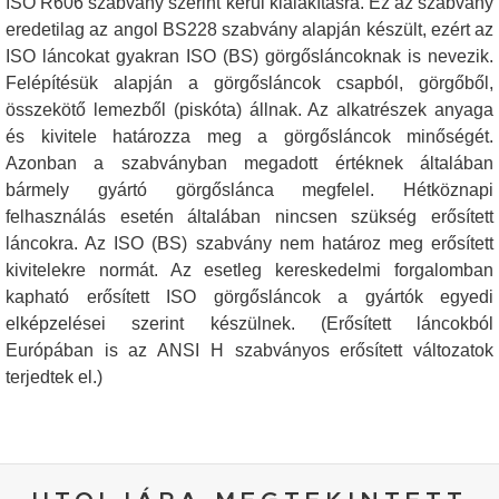
ISO R606 szabvány szerint kerül kialakításra. Ez az szabvány
eredetilag az angol BS228 szabvány alapján készült, ezért az
ISO láncokat gyakran ISO (BS) görgősláncoknak is nevezik.
Felépítésük alapján a görgősláncok csapból, görgőből,
összekötő lemezből (piskóta) állnak. Az alkatrészek anyaga
és kivitele határozza meg a görgősláncok minőségét.
Azonban a szabványban megadott értéknek általában
bármely gyártó görgőslánca megfelel. Hétköznapi
felhasználás esetén általában nincsen szükség erősített
láncokra. Az ISO (BS) szabvány nem határoz meg erősített
kivitelekre normát. Az esetleg kereskedelmi forgalomban
kapható erősített ISO görgősláncok a gyártók egyedi
elképzelései szerint készülnek. (Erősített láncokból
Európában is az ANSI H szabványos erősített változatok
terjedtek el.)