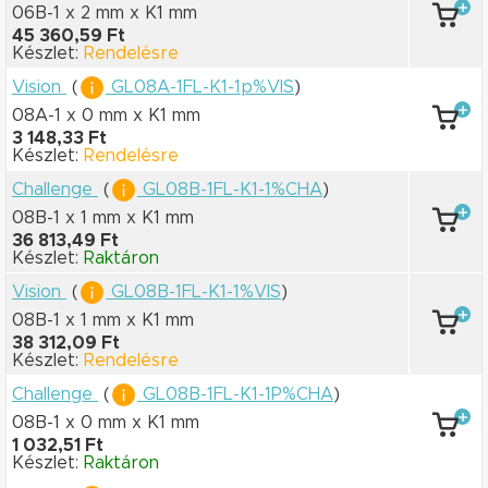
06B-1 x 2 mm
x K1 mm
45 360,59 Ft
Készlet:
Rendelésre
Vision
(
GL08A-1FL-K1-1p%VIS
)
08A-1 x 0 mm
x K1 mm
3 148,33 Ft
Készlet:
Rendelésre
Challenge
(
GL08B-1FL-K1-1%CHA
)
08B-1 x 1 mm
x K1 mm
36 813,49 Ft
Készlet:
Raktáron
Vision
(
GL08B-1FL-K1-1%VIS
)
08B-1 x 1 mm
x K1 mm
38 312,09 Ft
Készlet:
Rendelésre
Challenge
(
GL08B-1FL-K1-1P%CHA
)
08B-1 x 0 mm
x K1 mm
1 032,51 Ft
Készlet:
Raktáron