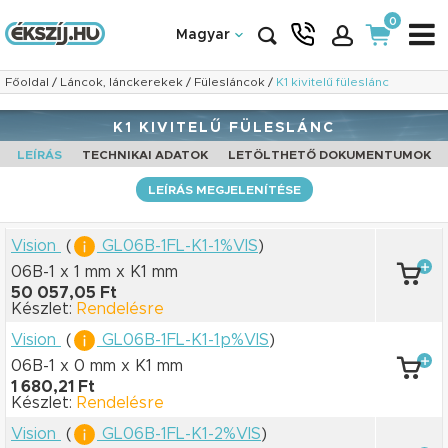
0
Magyar
Főoldal
/
Láncok, lánckerekek
/
Fülesláncok
/
K1 kivitelű füleslánc
K1 KIVITELŰ FÜLESLÁNC
LEÍRÁS
TECHNIKAI ADATOK
LETÖLTHETŐ DOKUMENTUMOK
LEÍRÁS MEGJELENÍTÉSE
Vision
(
GL06B-1FL-K1-1%VIS
)
06B-1 x 1 mm
x K1 mm
50 057,05 Ft
Készlet:
Rendelésre
Vision
(
GL06B-1FL-K1-1p%VIS
)
06B-1 x 0 mm
x K1 mm
1 680,21 Ft
Készlet:
Rendelésre
Vision
(
GL06B-1FL-K1-2%VIS
)