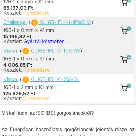
12B-1 x 2 mm
x K1 mm
65 137,03 Ft
Készlet:
Rendelésre
Challenge
(
GL16B-1FL-K1-1P%CHA
)
16B-1 x 0 mm
x K1 mm
15 196,82 Ft
Készlet:
Gyártói készleten
Vision
(
GL16B-1FL-K1-1p%VIS
)
16B-1 x 0 mm
x K1 mm
4 006,85 Ft
Készlet:
Rendelésre
Vision
(
GL16B-1FL-K1-2%VIS
)
16B-1 x 2 mm
x K1 mm
125 826,52 Ft
Készlet:
Rendelésre
Mit kell tudni az ISO (BS) görgősláncokról?
Az Európában használatos görgősláncok jelentős része az