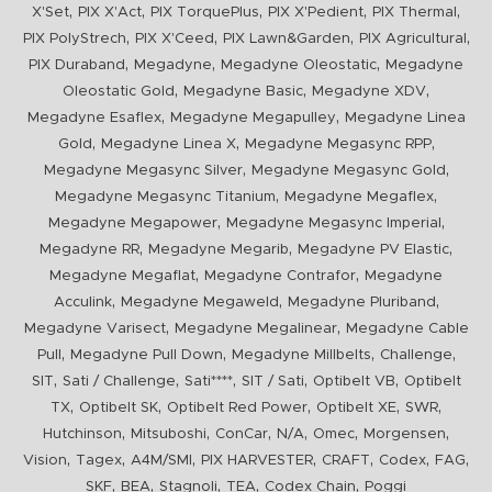
,
,
,
,
,
X'Set
PIX X'Act
PIX TorquePlus
PIX X'Pedient
PIX Thermal
,
,
,
,
PIX PolyStrech
PIX X'Ceed
PIX Lawn&Garden
PIX Agricultural
,
,
,
PIX Duraband
Megadyne
Megadyne Oleostatic
Megadyne
,
,
,
Oleostatic Gold
Megadyne Basic
Megadyne XDV
,
,
Megadyne Esaflex
Megadyne Megapulley
Megadyne Linea
,
,
,
Gold
Megadyne Linea X
Megadyne Megasync RPP
,
,
Megadyne Megasync Silver
Megadyne Megasync Gold
,
,
Megadyne Megasync Titanium
Megadyne Megaflex
,
,
Megadyne Megapower
Megadyne Megasync Imperial
,
,
,
Megadyne RR
Megadyne Megarib
Megadyne PV Elastic
,
,
Megadyne Megaflat
Megadyne Contrafor
Megadyne
,
,
,
Acculink
Megadyne Megaweld
Megadyne Pluriband
,
,
Megadyne Varisect
Megadyne Megalinear
Megadyne Cable
,
,
,
,
Pull
Megadyne Pull Down
Megadyne Millbelts
Challenge
,
,
,
,
,
SIT
Sati / Challenge
Sati****
SIT / Sati
Optibelt VB
Optibelt
,
,
,
,
,
TX
Optibelt SK
Optibelt Red Power
Optibelt XE
SWR
,
,
,
,
,
,
Hutchinson
Mitsuboshi
ConCar
N/A
Omec
Morgensen
,
,
,
,
,
,
,
Vision
Tagex
A4M/SMI
PIX HARVESTER
CRAFT
Codex
FAG
,
,
,
,
,
SKF
BEA
Stagnoli
TEA
Codex Chain
Poggi