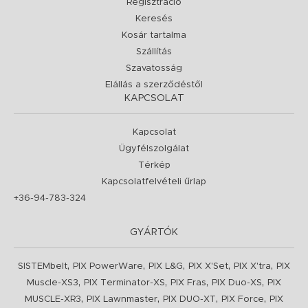
Regisztráció
Keresés
Kosár tartalma
Szállítás
Szavatosság
Elállás a szerződéstől
KAPCSOLAT
Kapcsolat
Ügyfélszolgálat
Térkép
Kapcsolatfelvételi űrlap
+36-94-783-324
GYÁRTÓK
,
,
,
,
,
SISTEMbelt
PIX PowerWare
PIX L&G
PIX X'Set
PIX X'tra
PIX
,
,
,
,
Muscle-XS3
PIX Terminator-XS
PIX Fras
PIX Duo-XS
PIX
,
,
,
,
MUSCLE-XR3
PIX Lawnmaster
PIX DUO-XT
PIX Force
PIX