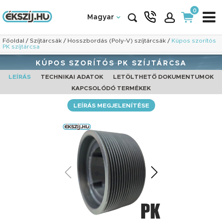
0
Magyar
Főoldal
/
Szíjtárcsák
/
Hosszbordás (Poly-V) szíjtárcsák
/
Kúpos szorítós
PK szíjtárcsa
KÚPOS SZORÍTÓS PK SZÍJTÁRCSA
LEÍRÁS
TECHNIKAI ADATOK
LETÖLTHETŐ DOKUMENTUMOK
KAPCSOLÓDÓ TERMÉKEK
LEÍRÁS MEGJELENÍTÉSE