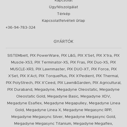
Kapcsolat
Ügyfélszolgálat
Térkép
Kapcsolatfelvételi űrlap
+36-94-783-324
GYÁRTÓK
,
,
,
,
,
SISTEMbelt
PIX PowerWare
PIX L&G
PIX X'Set
PIX X'tra
PIX
,
,
,
,
Muscle-XS3
PIX Terminator-XS
PIX Fras
PIX Duo-XS
PIX
,
,
,
,
MUSCLE-XR3
PIX Lawnmaster
PIX DUO-XT
PIX Force
PIX
,
,
,
,
,
X'Set
PIX X'Act
PIX TorquePlus
PIX X'Pedient
PIX Thermal
,
,
,
,
PIX PolyStrech
PIX X'Ceed
PIX Lawn&Garden
PIX Agricultural
,
,
,
PIX Duraband
Megadyne
Megadyne Oleostatic
Megadyne
,
,
,
Oleostatic Gold
Megadyne Basic
Megadyne XDV
,
,
Megadyne Esaflex
Megadyne Megapulley
Megadyne Linea
,
,
,
Gold
Megadyne Linea X
Megadyne Megasync RPP
,
,
Megadyne Megasync Silver
Megadyne Megasync Gold
,
,
Megadyne Megasync Titanium
Megadyne Megaflex