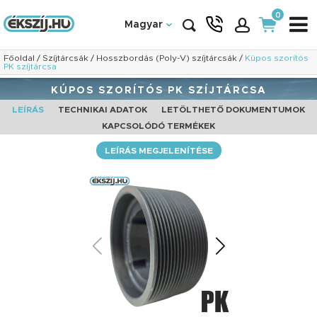
0
Magyar
Főoldal
/
Szíjtárcsák
/
Hosszbordás (Poly-V) szíjtárcsák
/
Kúpos szorítós
PK szíjtárcsa
KÚPOS SZORÍTÓS PK SZÍJTÁRCSA
LEÍRÁS
TECHNIKAI ADATOK
LETÖLTHETŐ DOKUMENTUMOK
KAPCSOLÓDÓ TERMÉKEK
LEÍRÁS MEGJELENÍTÉSE