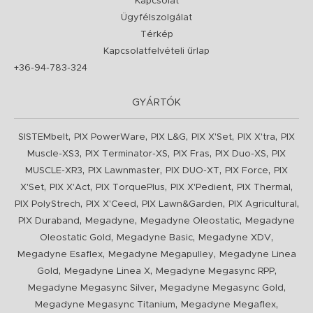
Kapcsolat
Ügyfélszolgálat
Térkép
Kapcsolatfelvételi űrlap
+36-94-783-324
GYÁRTÓK
,
,
,
,
,
SISTEMbelt
PIX PowerWare
PIX L&G
PIX X'Set
PIX X'tra
PIX
,
,
,
,
Muscle-XS3
PIX Terminator-XS
PIX Fras
PIX Duo-XS
PIX
,
,
,
,
MUSCLE-XR3
PIX Lawnmaster
PIX DUO-XT
PIX Force
PIX
,
,
,
,
,
X'Set
PIX X'Act
PIX TorquePlus
PIX X'Pedient
PIX Thermal
,
,
,
,
PIX PolyStrech
PIX X'Ceed
PIX Lawn&Garden
PIX Agricultural
,
,
,
PIX Duraband
Megadyne
Megadyne Oleostatic
Megadyne
,
,
,
Oleostatic Gold
Megadyne Basic
Megadyne XDV
,
,
Megadyne Esaflex
Megadyne Megapulley
Megadyne Linea
,
,
,
Gold
Megadyne Linea X
Megadyne Megasync RPP
,
,
Megadyne Megasync Silver
Megadyne Megasync Gold
,
,
Megadyne Megasync Titanium
Megadyne Megaflex