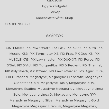
Kapcsolat
Ügyfélszolgálat
Térkép
Kapcsolatfelvételi űrlap
+36-94-783-324
GYÁRTÓK
,
,
,
,
,
SISTEMbelt
PIX PowerWare
PIX L&G
PIX X'Set
PIX X'tra
PIX
,
,
,
,
Muscle-XS3
PIX Terminator-XS
PIX Fras
PIX Duo-XS
PIX
,
,
,
,
MUSCLE-XR3
PIX Lawnmaster
PIX DUO-XT
PIX Force
PIX
,
,
,
,
,
X'Set
PIX X'Act
PIX TorquePlus
PIX X'Pedient
PIX Thermal
,
,
,
,
PIX PolyStrech
PIX X'Ceed
PIX Lawn&Garden
PIX Agricultural
,
,
,
PIX Duraband
Megadyne
Megadyne Oleostatic
Megadyne
,
,
,
Oleostatic Gold
Megadyne Basic
Megadyne XDV
,
,
Megadyne Esaflex
Megadyne Megapulley
Megadyne Linea
,
,
,
Gold
Megadyne Linea X
Megadyne Megasync RPP
,
,
Megadyne Megasync Silver
Megadyne Megasync Gold
,
,
Megadyne Megasync Titanium
Megadyne Megaflex