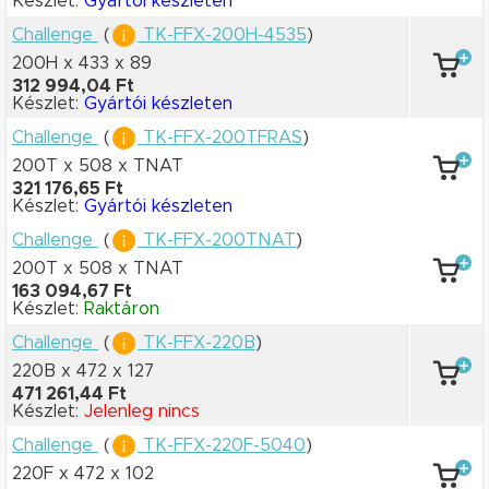
Készlet:
Gyártói készleten
Challenge
(
TK-FFX-200H-4535
)
200H x 433
x 89
312 994,04 Ft
Készlet:
Gyártói készleten
Challenge
(
TK-FFX-200TFRAS
)
200T x 508
x TNAT
321 176,65 Ft
Készlet:
Gyártói készleten
Challenge
(
TK-FFX-200TNAT
)
200T x 508
x TNAT
163 094,67 Ft
Készlet:
Raktáron
Challenge
(
TK-FFX-220B
)
220B x 472
x 127
471 261,44 Ft
Készlet:
Jelenleg nincs
Challenge
(
TK-FFX-220F-5040
)
220F x 472
x 102