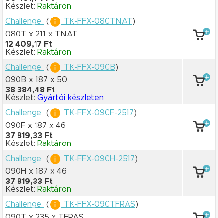
Készlet:
Raktáron
Challenge
(
TK-FFX-080TNAT
)
080T x 211
x TNAT
12 409,17 Ft
Készlet:
Raktáron
Challenge
(
TK-FFX-090B
)
090B x 187
x 50
38 384,48 Ft
Készlet:
Gyártói készleten
Challenge
(
TK-FFX-090F-2517
)
090F x 187
x 46
37 819,33 Ft
Készlet:
Raktáron
Challenge
(
TK-FFX-090H-2517
)
090H x 187
x 46
37 819,33 Ft
Készlet:
Raktáron
Challenge
(
TK-FFX-090TFRAS
)
090T x 235
x TFRAS