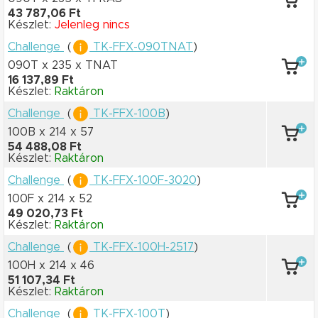
43 787,06 Ft
Készlet:
Jelenleg nincs
Challenge
(
TK-FFX-090TNAT
)
090T x 235
x TNAT
16 137,89 Ft
Készlet:
Raktáron
Challenge
(
TK-FFX-100B
)
100B x 214
x 57
54 488,08 Ft
Készlet:
Raktáron
Challenge
(
TK-FFX-100F-3020
)
100F x 214
x 52
49 020,73 Ft
Készlet:
Raktáron
Challenge
(
TK-FFX-100H-2517
)
100H x 214
x 46
51 107,34 Ft
Készlet:
Raktáron
Challenge
(
TK-FFX-100T
)