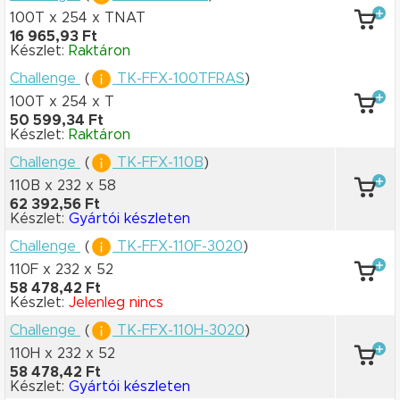
100T x 254
x TNAT
16 965,93 Ft
Készlet:
Raktáron
Challenge
(
TK-FFX-100TFRAS
)
100T x 254
x T
50 599,34 Ft
Készlet:
Raktáron
Challenge
(
TK-FFX-110B
)
110B x 232
x 58
62 392,56 Ft
Készlet:
Gyártói készleten
Challenge
(
TK-FFX-110F-3020
)
110F x 232
x 52
58 478,42 Ft
Készlet:
Jelenleg nincs
Challenge
(
TK-FFX-110H-3020
)
110H x 232
x 52
58 478,42 Ft
Készlet:
Gyártói készleten