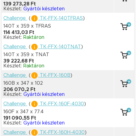
139 273,28 Ft
Készlet:
Gyártói készleten
Challenge
(
TK-FFX-140TFRAS
)
140T x 359
x TFRAS
114 413,03 Ft
Készlet:
Raktáron
Challenge
(
TK-FFX-140TNAT
)
140T x 359
x TNAT
39 222,68 Ft
Készlet:
Raktáron
Challenge
(
TK-FFX-160B
)
160B x 347
x 102
206 070,2 Ft
Készlet:
Gyártói készleten
Challenge
(
TK-FFX-160F-4030
)
160F x 347
x 77.4
191 090,55 Ft
Készlet:
Gyártói készleten
Challenge
(
TK-FFX-160H-4030
)