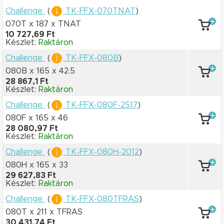
Challenge
(
TK-FFX-070TNAT
)
070T x 187
x TNAT
10 727,69 Ft
Készlet:
Raktáron
Challenge
(
TK-FFX-080B
)
080B x 165
x 42.5
28 867,1 Ft
Készlet:
Raktáron
Challenge
(
TK-FFX-080F-2517
)
080F x 165
x 46
28 080,97 Ft
Készlet:
Raktáron
Challenge
(
TK-FFX-080H-2012
)
080H x 165
x 33
29 627,83 Ft
Készlet:
Raktáron
Challenge
(
TK-FFX-080TFRAS
)
080T x 211
x TFRAS
30 431,74 Ft