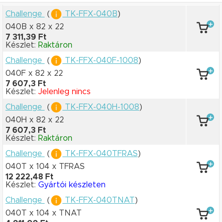
Challenge
(
TK-FFX-040B
)
040B x 82
x 22
7 311,39 Ft
Készlet:
Raktáron
Challenge
(
TK-FFX-040F-1008
)
040F x 82
x 22
7 607,3 Ft
Készlet:
Jelenleg nincs
Challenge
(
TK-FFX-040H-1008
)
040H x 82
x 22
7 607,3 Ft
Készlet:
Raktáron
Challenge
(
TK-FFX-040TFRAS
)
040T x 104
x TFRAS
12 222,48 Ft
Készlet:
Gyártói készleten
Challenge
(
TK-FFX-040TNAT
)
040T x 104
x TNAT