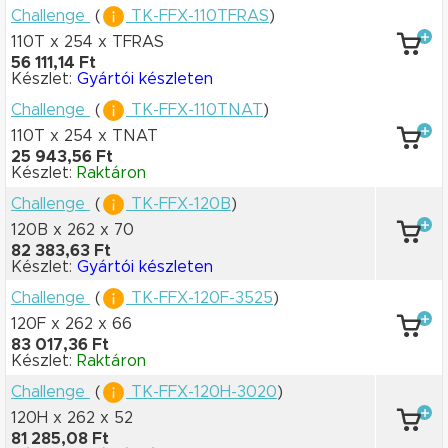
Challenge
(
TK-FFX-110TFRAS
)
110T x 254
x TFRAS
56 111,14 Ft
Készlet:
Gyártói készleten
Challenge
(
TK-FFX-110TNAT
)
110T x 254
x TNAT
25 943,56 Ft
Készlet:
Raktáron
Challenge
(
TK-FFX-120B
)
120B x 262
x 70
82 383,63 Ft
Készlet:
Gyártói készleten
Challenge
(
TK-FFX-120F-3525
)
120F x 262
x 66
83 017,36 Ft
Készlet:
Raktáron
Challenge
(
TK-FFX-120H-3020
)
120H x 262
x 52
81 285,08 Ft