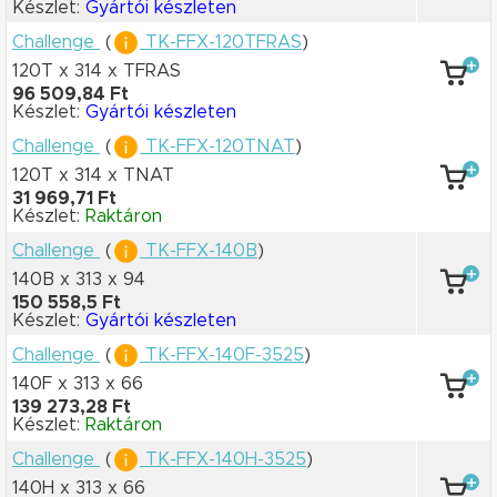
Készlet:
Gyártói készleten
Challenge
(
TK-FFX-120TFRAS
)
120T x 314
x TFRAS
96 509,84 Ft
Készlet:
Gyártói készleten
Challenge
(
TK-FFX-120TNAT
)
120T x 314
x TNAT
31 969,71 Ft
Készlet:
Raktáron
Challenge
(
TK-FFX-140B
)
140B x 313
x 94
150 558,5 Ft
Készlet:
Gyártói készleten
Challenge
(
TK-FFX-140F-3525
)
140F x 313
x 66
139 273,28 Ft
Készlet:
Raktáron
Challenge
(
TK-FFX-140H-3525
)
140H x 313
x 66