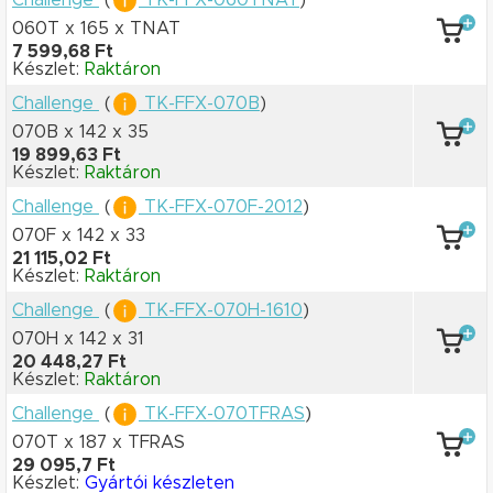
060T x 165
x TNAT
7 599,68 Ft
Készlet:
Raktáron
Challenge
(
TK-FFX-070B
)
070B x 142
x 35
19 899,63 Ft
Készlet:
Raktáron
Challenge
(
TK-FFX-070F-2012
)
070F x 142
x 33
21 115,02 Ft
Készlet:
Raktáron
Challenge
(
TK-FFX-070H-1610
)
070H x 142
x 31
20 448,27 Ft
Készlet:
Raktáron
Challenge
(
TK-FFX-070TFRAS
)
070T x 187
x TFRAS
29 095,7 Ft
Készlet:
Gyártói készleten