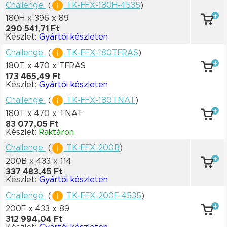
Challenge
(
TK-FFX-180H-4535
)
180H x 396
x 89
290 541,71 Ft
Készlet:
Gyártói készleten
Challenge
(
TK-FFX-180TFRAS
)
180T x 470
x TFRAS
173 465,49 Ft
Készlet:
Gyártói készleten
Challenge
(
TK-FFX-180TNAT
)
180T x 470
x TNAT
83 077,05 Ft
Készlet:
Raktáron
Challenge
(
TK-FFX-200B
)
200B x 433
x 114
337 483,45 Ft
Készlet:
Gyártói készleten
Challenge
(
TK-FFX-200F-4535
)
200F x 433
x 89
312 994,04 Ft