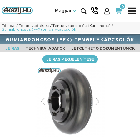
0
Magyar
Főoldal
/
Tengelykötések
/
Tengelykapcsolók (Kuplungok)
/
Gumiabroncsos (FFX) tengelykapcsolók
GUMIABRONCSOS (FFX) TENGELYKAPCSOLÓK
LEÍRÁS
TECHNIKAI ADATOK
LETÖLTHETŐ DOKUMENTUMOK
LEÍRÁS MEGJELENÍTÉSE