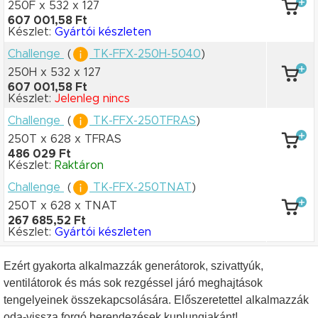
250F x 532
x 127
607 001,58 Ft
Készlet:
Gyártói készleten
Challenge
(
TK-FFX-250H-5040
)
250H x 532
x 127
607 001,58 Ft
Készlet:
Jelenleg nincs
Challenge
(
TK-FFX-250TFRAS
)
250T x 628
x TFRAS
486 029 Ft
Készlet:
Raktáron
Challenge
(
TK-FFX-250TNAT
)
250T x 628
x TNAT
267 685,52 Ft
Készlet:
Gyártói készleten
Ezért gyakorta alkalmazzák generátorok, szivattyúk,
ventilátorok és más sok rezgéssel járó meghajtások
tengelyeinek összekapcsolására. Előszeretettel alkalmazzák
oda-vissza forgó berendezések kuplungjakánt!