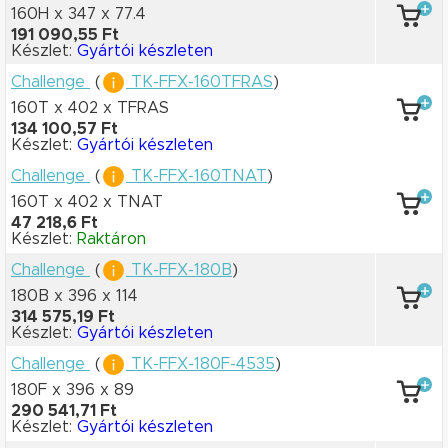
160H x 347
x 77.4
191 090,55 Ft
Készlet:
Gyártói készleten
Challenge
(
TK-FFX-160TFRAS
)
160T x 402
x TFRAS
134 100,57 Ft
Készlet:
Gyártói készleten
Challenge
(
TK-FFX-160TNAT
)
160T x 402
x TNAT
47 218,6 Ft
Készlet:
Raktáron
Challenge
(
TK-FFX-180B
)
180B x 396
x 114
314 575,19 Ft
Készlet:
Gyártói készleten
Challenge
(
TK-FFX-180F-4535
)
180F x 396
x 89
290 541,71 Ft
Készlet:
Gyártói készleten