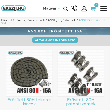
0
Magyar
Főoldal
/
Láncok, lánckerekek
/
ANSI görgősláncok
/
ANSI80H Erősített
16A
ANSI80H ERŐSÍTETT 16A
ÁLTALÁNOS INFORMÁCIÓ
Erősített 80H tekercs
Erősített 80H
láncok
patentszemek