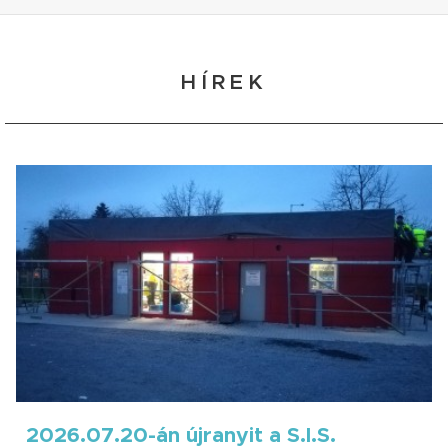
HÍREK
2026.07.20-án újranyit a S.I.S.