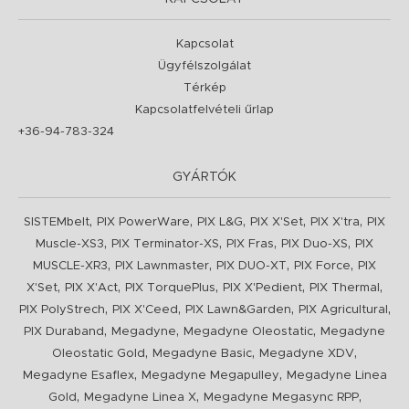
Kapcsolat
Ügyfélszolgálat
Térkép
Kapcsolatfelvételi űrlap
+36-94-783-324
GYÁRTÓK
,
,
,
,
,
SISTEMbelt
PIX PowerWare
PIX L&G
PIX X'Set
PIX X'tra
PIX
,
,
,
,
Muscle-XS3
PIX Terminator-XS
PIX Fras
PIX Duo-XS
PIX
,
,
,
,
MUSCLE-XR3
PIX Lawnmaster
PIX DUO-XT
PIX Force
PIX
,
,
,
,
,
X'Set
PIX X'Act
PIX TorquePlus
PIX X'Pedient
PIX Thermal
,
,
,
,
PIX PolyStrech
PIX X'Ceed
PIX Lawn&Garden
PIX Agricultural
,
,
,
PIX Duraband
Megadyne
Megadyne Oleostatic
Megadyne
,
,
,
Oleostatic Gold
Megadyne Basic
Megadyne XDV
,
,
Megadyne Esaflex
Megadyne Megapulley
Megadyne Linea
,
,
,
Gold
Megadyne Linea X
Megadyne Megasync RPP