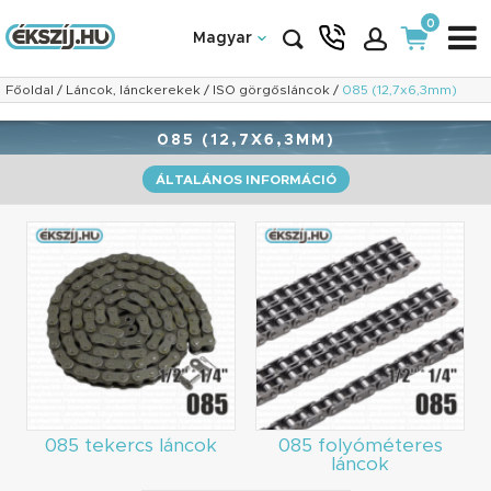
0
Magyar
Főoldal
/
Láncok, lánckerekek
/
ISO görgősláncok
/
085 (12,7x6,3mm)
085 (12,7X6,3MM)
ÁLTALÁNOS INFORMÁCIÓ
085 tekercs láncok
085 folyóméteres
láncok