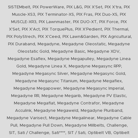
,
,
,
,
,
SISTEMbelt
PIX PowerWare
PIX L&G
PIX X'Set
PIX X'tra
PIX
,
,
,
,
Muscle-XS3
PIX Terminator-XS
PIX Fras
PIX Duo-XS
PIX
,
,
,
,
MUSCLE-XR3
PIX Lawnmaster
PIX DUO-XT
PIX Force
PIX
,
,
,
,
,
X'Set
PIX X'Act
PIX TorquePlus
PIX X'Pedient
PIX Thermal
,
,
,
,
PIX PolyStrech
PIX X'Ceed
PIX Lawn&Garden
PIX Agricultural
,
,
,
PIX Duraband
Megadyne
Megadyne Oleostatic
Megadyne
,
,
,
Oleostatic Gold
Megadyne Basic
Megadyne XDV
,
,
Megadyne Esaflex
Megadyne Megapulley
Megadyne Linea
,
,
,
Gold
Megadyne Linea X
Megadyne Megasync RPP
,
,
Megadyne Megasync Silver
Megadyne Megasync Gold
,
,
Megadyne Megasync Titanium
Megadyne Megaflex
,
,
Megadyne Megapower
Megadyne Megasync Imperial
,
,
,
Megadyne RR
Megadyne Megarib
Megadyne PV Elastic
,
,
Megadyne Megaflat
Megadyne Contrafor
Megadyne
,
,
,
Acculink
Megadyne Megaweld
Megadyne Pluriband
,
,
Megadyne Varisect
Megadyne Megalinear
Megadyne Cable
,
,
,
,
Pull
Megadyne Pull Down
Megadyne Millbelts
Challenge
,
,
,
,
,
SIT
Sati / Challenge
Sati****
SIT / Sati
Optibelt VB
Optibelt