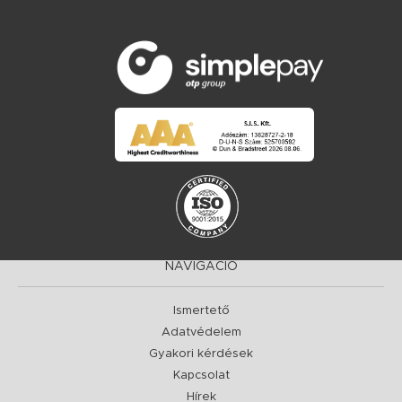
NAVIGÁCIÓ
Ismertető
Adatvédelem
Gyakori kérdések
Kapcsolat
Hírek