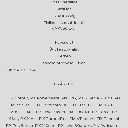
Kosár tartalma
Szállítás
Szavatosság
Elállás a szerződéstől
KAPCSOLAT
Kapcsolat
Ügyfélszolgálat
Térkép
Kapcsolatfelvételi űrlap
+36-94-783-324
GYÁRTÓK
,
,
,
,
,
SISTEMbelt
PIX PowerWare
PIX L&G
PIX X'Set
PIX X'tra
PIX
,
,
,
,
Muscle-XS3
PIX Terminator-XS
PIX Fras
PIX Duo-XS
PIX
,
,
,
,
MUSCLE-XR3
PIX Lawnmaster
PIX DUO-XT
PIX Force
PIX
,
,
,
,
,
X'Set
PIX X'Act
PIX TorquePlus
PIX X'Pedient
PIX Thermal
,
,
,
,
PIX PolyStrech
PIX X'Ceed
PIX Lawn&Garden
PIX Agricultural