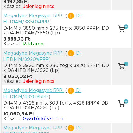
8 197,85 Ft
Készlet:
Jelenleg nincs
Megadyne Megasync RPP
(
D-
HTD14M/3850%RPP
)
D-14M x 3850 mm
x 275 fog
x 3850 RPP14 DD
x DA-HTD14M/3850
(Lp)
8 888,73 Ft
Készlet:
Raktáron
Megadyne Megasync RPP
(
D-
HTD14M/3920%RPP
)
D-14M x 3920 mm
x 280 fog
x 3920 RPP14 DD
x DA-HTD14M/3920
(Lp)
9 050,02 Ft
Készlet:
Jelenleg nincs
Megadyne Megasync RPP
(
D-
HTD14M/4326%RPP
)
D-14M x 4326 mm
x 309 fog
x 4326 RPP14 DD
x DA-HTD14M/4326
(Lp)
10 060,94 Ft
Készlet:
Gyártói készleten
Megadyne Megasync RPP
(
D-