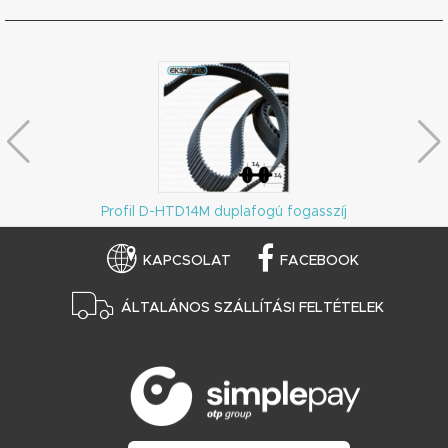
Profil D-HTD14M duplafogú fogasszíj
KAPCSOLAT
FACEBOOK
ÁLTALÁNOS SZÁLLÍTÁSI FELTÉTELEK