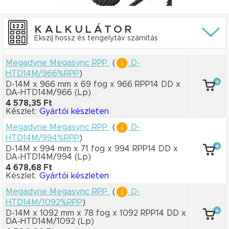
KALKULÁTOR
Ékszíj hossz és tengelytáv számítás
Megadyne Megasync RPP
(
D-
HTD14M/966%RPP
)
D-14M x 966 mm
x 69 fog
x 966 RPP14 DD
x
DA-HTD14M/966
(Lp)
4 578,35 Ft
Készlet:
Gyártói készleten
Megadyne Megasync RPP
(
D-
HTD14M/994%RPP
)
D-14M x 994 mm
x 71 fog
x 994 RPP14 DD
x
DA-HTD14M/994
(Lp)
4 678,68 Ft
Készlet:
Gyártói készleten
Megadyne Megasync RPP
(
D-
HTD14M/1092%RPP
)
D-14M x 1092 mm
x 78 fog
x 1092 RPP14 DD
x
DA-HTD14M/1092
(Lp)