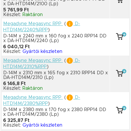
x DA-HTD14M/2100
(Lp)
5 761,99 Ft
Készlet:
Raktáron
Megadyne Megasync RPP
(
D-
HTD14M/2240%RPP
)
D-14M x 2240 mm
x 160 fog
x 2240 RPP14 DD
x DA-HTD14M/2240
(Lp)
6 040,12 Ft
Készlet:
Gyártói készleten
Megadyne Megasync RPP
(
D-
HTD14M/2310%RPP
)
D-14M x 2310 mm
x 165 fog
x 2310 RPP14 DD
x
DA-HTD14M/2310
(Lp)
6 146,8 Ft
Készlet:
Raktáron
Megadyne Megasync RPP
(
D-
HTD14M/2380%RPP
)
D-14M x 2380 mm
x 170 fog
x 2380 RPP14 DD
x DA-HTD14M/2380
(Lp)
6 325,87 Ft
Készlet:
Gyártói készleten