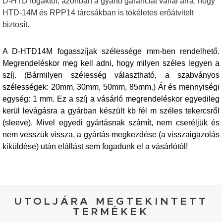
D-HTD fogaktól, azonban a gyártó garanciát vállal arra, hogy
HTD-14M és RPP14 tárcsákban is tökéletes erőátvitelt
biztosít.
A D-HTD14M fogasszíjak szélessége mm-ben rendelhető.
Megrendeléskor meg kell adni, hogy milyen széles legyen a
szíj. (Bármilyen szélesség választható, a szabványos
szélességek: 20mm, 30mm, 50mm, 85mm.) Ár és mennyiségi
egység: 1 mm. Ez a szíj a vásárló megrendeléskor egyedileg
kerül levágásra a gyárban készült kb fél m széles tekercsről
(sleeve). Mivel egyedi gyártásnak számít, nem cseréljük és
nem vesszük vissza, a gyártás megkezdése (a visszaigazolás
kiküldése) után elállást sem fogadunk el a vásárlótól!
UTOLJÁRA MEGTEKINTETT
TERMÉKEK