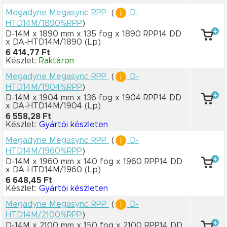
Megadyne Megasync RPP
(
D-
HTD14M/1890%RPP
)
D-14M x 1890 mm
x 135 fog
x 1890 RPP14 DD
x DA-HTD14M/1890
(Lp)
6 414,77 Ft
Készlet:
Raktáron
Megadyne Megasync RPP
(
D-
HTD14M/1904%RPP
)
D-14M x 1904 mm
x 136 fog
x 1904 RPP14 DD
x DA-HTD14M/1904
(Lp)
6 558,28 Ft
Készlet:
Gyártói készleten
Megadyne Megasync RPP
(
D-
HTD14M/1960%RPP
)
D-14M x 1960 mm
x 140 fog
x 1960 RPP14 DD
x DA-HTD14M/1960
(Lp)
6 648,45 Ft
Készlet:
Gyártói készleten
Megadyne Megasync RPP
(
D-
HTD14M/2100%RPP
)
D-14M x 2100 mm
x 150 fog
x 2100 RPP14 DD