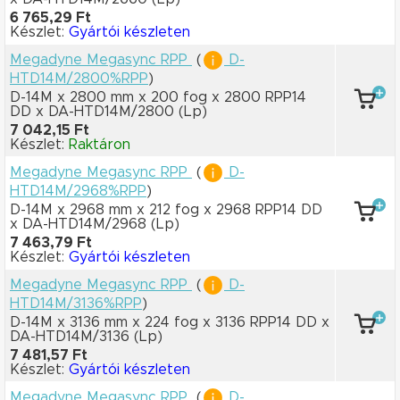
6 765,29 Ft
Készlet:
Gyártói készleten
Megadyne Megasync RPP
(
D-
HTD14M/2800%RPP
)
D-14M x 2800 mm
x 200 fog
x 2800 RPP14
DD
x DA-HTD14M/2800
(Lp)
7 042,15 Ft
Készlet:
Raktáron
Megadyne Megasync RPP
(
D-
HTD14M/2968%RPP
)
D-14M x 2968 mm
x 212 fog
x 2968 RPP14 DD
x DA-HTD14M/2968
(Lp)
7 463,79 Ft
Készlet:
Gyártói készleten
Megadyne Megasync RPP
(
D-
HTD14M/3136%RPP
)
D-14M x 3136 mm
x 224 fog
x 3136 RPP14 DD
x
DA-HTD14M/3136
(Lp)
7 481,57 Ft
Készlet:
Gyártói készleten
Megadyne Megasync RPP
(
D-