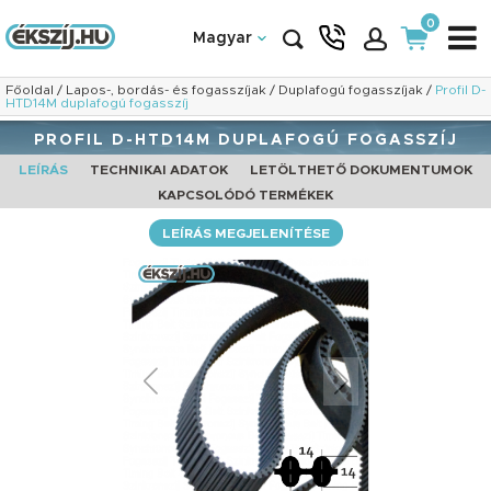
0
Magyar
Főoldal
/
Lapos-, bordás- és fogasszíjak
/
Duplafogú fogasszíjak
/
Profil D-
HTD14M duplafogú fogasszíj
PROFIL D-HTD14M DUPLAFOGÚ FOGASSZÍJ
LEÍRÁS
TECHNIKAI ADATOK
LETÖLTHETŐ DOKUMENTUMOK
KAPCSOLÓDÓ TERMÉKEK
LEÍRÁS MEGJELENÍTÉSE