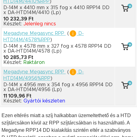
HTD14M/4410%RPP
)
D-14M x 4410 mm
x 315 fog
x 4410 RPP14 DD
x DA-HTD14M/4410
(Lp)
10 232,39 Ft
Készlet:
Jelenleg nincs
Megadyne Megasync RPP
(
D-
HTD14M/4578%RPP
)
D-14M x 4578 mm
x 327 fog
x 4578 RPP14 DD
x DA-HTD14M/4578
(Lp)
10 285,73 Ft
Készlet:
Raktáron
Megadyne Megasync RPP
(
D-
HTD14M/4956%RPP
)
D-14M x 4956 mm
x 354 fog
x 4956 RPP14 DD
x DA-HTD14M/4956
(Lp)
11 109,96 Ft
Készlet:
Gyártói készleten
Ezen eltérés miatt a szíj halkabban üzemeltethető és a HTD
szíjtárcsákon kívül az RPP szíjtárcsákban is használható. A
Megadyne RPP14 DD kialakítás szintén eltér a szabványos