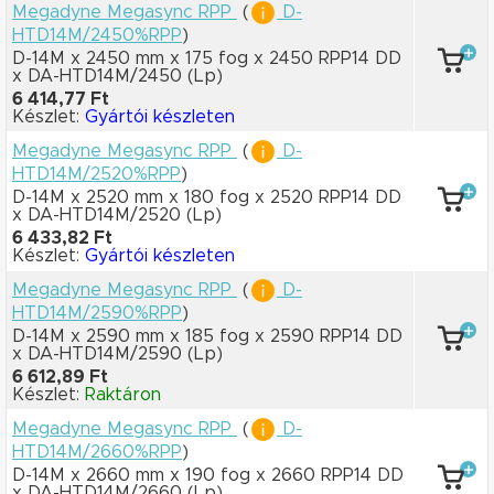
Megadyne Megasync RPP
(
D-
HTD14M/2450%RPP
)
D-14M x 2450 mm
x 175 fog
x 2450 RPP14 DD
x DA-HTD14M/2450
(Lp)
6 414,77 Ft
Készlet:
Gyártói készleten
Megadyne Megasync RPP
(
D-
HTD14M/2520%RPP
)
D-14M x 2520 mm
x 180 fog
x 2520 RPP14 DD
x DA-HTD14M/2520
(Lp)
6 433,82 Ft
Készlet:
Gyártói készleten
Megadyne Megasync RPP
(
D-
HTD14M/2590%RPP
)
D-14M x 2590 mm
x 185 fog
x 2590 RPP14 DD
x DA-HTD14M/2590
(Lp)
6 612,89 Ft
Készlet:
Raktáron
Megadyne Megasync RPP
(
D-
HTD14M/2660%RPP
)
D-14M x 2660 mm
x 190 fog
x 2660 RPP14 DD
x DA-HTD14M/2660
(Lp)