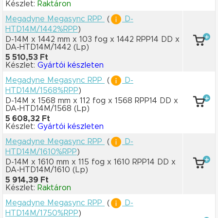
Készlet:
Raktáron
Megadyne Megasync RPP
(
D-
HTD14M/1442%RPP
)
D-14M x 1442 mm
x 103 fog
x 1442 RPP14 DD
x
DA-HTD14M/1442
(Lp)
5 510,53 Ft
Készlet:
Gyártói készleten
Megadyne Megasync RPP
(
D-
HTD14M/1568%RPP
)
D-14M x 1568 mm
x 112 fog
x 1568 RPP14 DD
x
DA-HTD14M/1568
(Lp)
5 608,32 Ft
Készlet:
Gyártói készleten
Megadyne Megasync RPP
(
D-
HTD14M/1610%RPP
)
D-14M x 1610 mm
x 115 fog
x 1610 RPP14 DD
x
DA-HTD14M/1610
(Lp)
5 914,39 Ft
Készlet:
Raktáron
Megadyne Megasync RPP
(
D-
HTD14M/1750%RPP
)