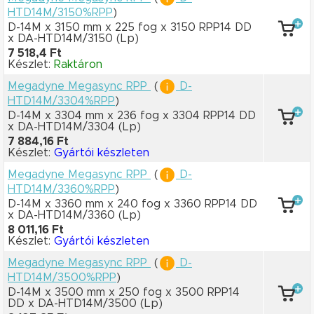
HTD14M/3150%RPP
)
D-14M x 3150 mm
x 225 fog
x 3150 RPP14 DD
x DA-HTD14M/3150
(Lp)
7 518,4 Ft
Készlet:
Raktáron
Megadyne Megasync RPP
(
D-
HTD14M/3304%RPP
)
D-14M x 3304 mm
x 236 fog
x 3304 RPP14 DD
x DA-HTD14M/3304
(Lp)
7 884,16 Ft
Készlet:
Gyártói készleten
Megadyne Megasync RPP
(
D-
HTD14M/3360%RPP
)
D-14M x 3360 mm
x 240 fog
x 3360 RPP14 DD
x DA-HTD14M/3360
(Lp)
8 011,16 Ft
Készlet:
Gyártói készleten
Megadyne Megasync RPP
(
D-
HTD14M/3500%RPP
)
D-14M x 3500 mm
x 250 fog
x 3500 RPP14
DD
x DA-HTD14M/3500
(Lp)