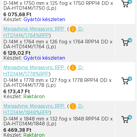
D-14M x 1750 mm
x 125 fog
x 1750 RPP14 DD
x
DA-HTD14M/1750
(Lp)
6 075,68 Ft
Készlet:
Gyártói készleten
Megadyne Megasync RPP
(
D-
HTD14M/1764%RPP
)
D-14M x 1764 mm
x 126 fog
x 1764 RPP14 DD
x
DA-HTD14M/1764
(Lp)
6 129,02 Ft
Készlet:
Gyártói készleten
Megadyne Megasync RPP
(
D-
HTD14M/1778%RPP
)
D-14M x 1778 mm
x 127 fog
x 1778 RPP14 DD
x
DA-HTD14M/1778
(Lp)
6 173,47 Ft
Készlet:
Raktáron
Megadyne Megasync RPP
(
D-
HTD14M/1848%RPP
)
D-14M x 1848 mm
x 132 fog
x 1848 RPP14 DD
x
DA-HTD14M/1848
(Lp)
6 469,38 Ft
Készlet:
Raktáron