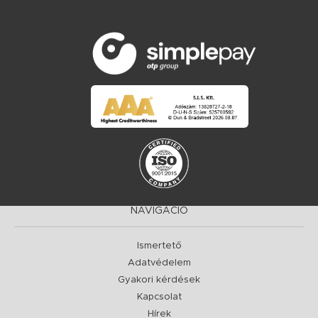
NAVIGÁCIÓ
Ismertető
Adatvédelem
Gyakori kérdések
Kapcsolat
Hírek