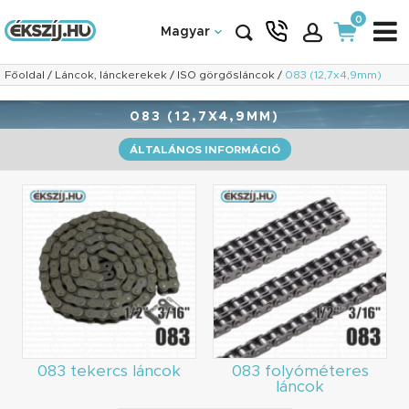
0
Magyar
Főoldal
/
Láncok, lánckerekek
/
ISO görgősláncok
/
083 (12,7x4,9mm)
083 (12,7X4,9MM)
ÁLTALÁNOS INFORMÁCIÓ
083 tekercs láncok
083 folyóméteres
láncok