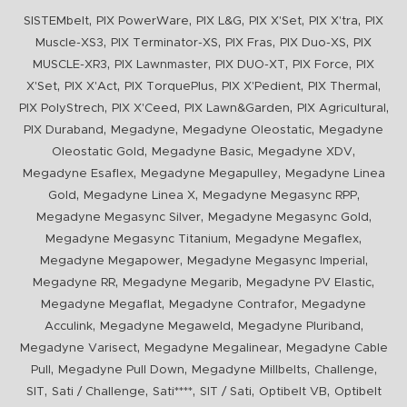
,
,
,
,
,
SISTEMbelt
PIX PowerWare
PIX L&G
PIX X'Set
PIX X'tra
PIX
,
,
,
,
Muscle-XS3
PIX Terminator-XS
PIX Fras
PIX Duo-XS
PIX
,
,
,
,
MUSCLE-XR3
PIX Lawnmaster
PIX DUO-XT
PIX Force
PIX
,
,
,
,
,
X'Set
PIX X'Act
PIX TorquePlus
PIX X'Pedient
PIX Thermal
,
,
,
,
PIX PolyStrech
PIX X'Ceed
PIX Lawn&Garden
PIX Agricultural
,
,
,
PIX Duraband
Megadyne
Megadyne Oleostatic
Megadyne
,
,
,
Oleostatic Gold
Megadyne Basic
Megadyne XDV
,
,
Megadyne Esaflex
Megadyne Megapulley
Megadyne Linea
,
,
,
Gold
Megadyne Linea X
Megadyne Megasync RPP
,
,
Megadyne Megasync Silver
Megadyne Megasync Gold
,
,
Megadyne Megasync Titanium
Megadyne Megaflex
,
,
Megadyne Megapower
Megadyne Megasync Imperial
,
,
,
Megadyne RR
Megadyne Megarib
Megadyne PV Elastic
,
,
Megadyne Megaflat
Megadyne Contrafor
Megadyne
,
,
,
Acculink
Megadyne Megaweld
Megadyne Pluriband
,
,
Megadyne Varisect
Megadyne Megalinear
Megadyne Cable
,
,
,
,
Pull
Megadyne Pull Down
Megadyne Millbelts
Challenge
,
,
,
,
,
SIT
Sati / Challenge
Sati****
SIT / Sati
Optibelt VB
Optibelt