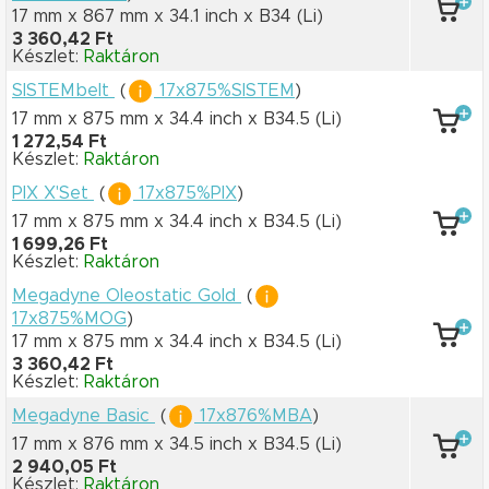
17 mm x 867 mm
x 34.1 inch
x B34
(Li)
3 360,42 Ft
Készlet:
Raktáron
SISTEMbelt
(
17x875%SISTEM
)
17 mm x 875 mm
x 34.4 inch
x B34.5
(Li)
1 272,54 Ft
Készlet:
Raktáron
PIX X'Set
(
17x875%PIX
)
17 mm x 875 mm
x 34.4 inch
x B34.5
(Li)
1 699,26 Ft
Készlet:
Raktáron
Megadyne Oleostatic Gold
(
17x875%MOG
)
17 mm x 875 mm
x 34.4 inch
x B34.5
(Li)
3 360,42 Ft
Készlet:
Raktáron
Megadyne Basic
(
17x876%MBA
)
17 mm x 876 mm
x 34.5 inch
x B34.5
(Li)
2 940,05 Ft
Készlet:
Raktáron