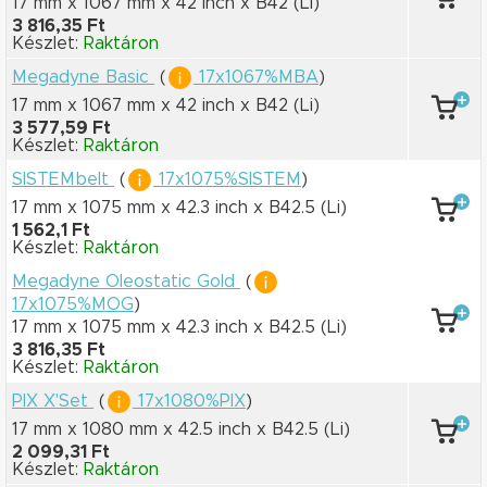
17 mm x 1067 mm
x 42 inch
x B42
(Li)
3 816,35 Ft
Készlet:
Raktáron
Megadyne Basic
(
17x1067%MBA
)
17 mm x 1067 mm
x 42 inch
x B42
(Li)
3 577,59 Ft
Készlet:
Raktáron
SISTEMbelt
(
17x1075%SISTEM
)
17 mm x 1075 mm
x 42.3 inch
x B42.5
(Li)
1 562,1 Ft
Készlet:
Raktáron
Megadyne Oleostatic Gold
(
17x1075%MOG
)
17 mm x 1075 mm
x 42.3 inch
x B42.5
(Li)
3 816,35 Ft
Készlet:
Raktáron
PIX X'Set
(
17x1080%PIX
)
17 mm x 1080 mm
x 42.5 inch
x B42.5
(Li)
2 099,31 Ft
Készlet:
Raktáron