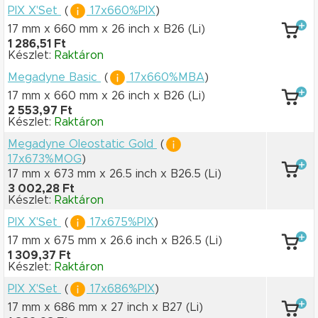
PIX X'Set
(
17x660%PIX
)
17 mm x 660 mm
x 26 inch
x B26
(Li)
1 286,51 Ft
Készlet:
Raktáron
Megadyne Basic
(
17x660%MBA
)
17 mm x 660 mm
x 26 inch
x B26
(Li)
2 553,97 Ft
Készlet:
Raktáron
Megadyne Oleostatic Gold
(
17x673%MOG
)
17 mm x 673 mm
x 26.5 inch
x B26.5
(Li)
3 002,28 Ft
Készlet:
Raktáron
PIX X'Set
(
17x675%PIX
)
17 mm x 675 mm
x 26.6 inch
x B26.5
(Li)
1 309,37 Ft
Készlet:
Raktáron
PIX X'Set
(
17x686%PIX
)
17 mm x 686 mm
x 27 inch
x B27
(Li)