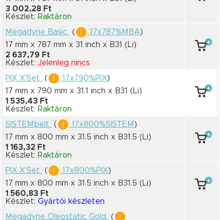
3 002,28 Ft
Készlet:
Raktáron
Megadyne Basic
(
17x787%MBA
)
17 mm x 787 mm
x 31 inch
x B31
(Li)
2 637,79 Ft
Készlet:
Jelenleg nincs
PIX X'Set
(
17x790%PIX
)
17 mm x 790 mm
x 31.1 inch
x B31
(Li)
1 535,43 Ft
Készlet:
Raktáron
SISTEMbelt
(
17x800%SISTEM
)
17 mm x 800 mm
x 31.5 inch
x B31.5
(Li)
1 163,32 Ft
Készlet:
Raktáron
PIX X'Set
(
17x800%PIX
)
17 mm x 800 mm
x 31.5 inch
x B31.5
(Li)
1 560,83 Ft
Készlet:
Gyártói készleten
Megadyne Oleostatic Gold
(