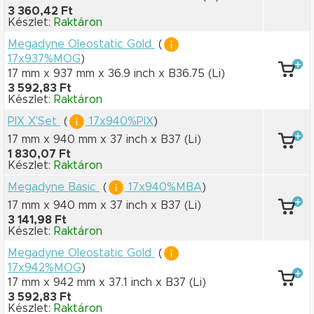
3 360,42 Ft
Készlet:
Raktáron
Megadyne Oleostatic Gold
(
17x937%MOG
)
17 mm x 937 mm
x 36.9 inch
x B36.75
(Li)
3 592,83 Ft
Készlet:
Raktáron
PIX X'Set
(
17x940%PIX
)
17 mm x 940 mm
x 37 inch
x B37
(Li)
1 830,07 Ft
Készlet:
Raktáron
Megadyne Basic
(
17x940%MBA
)
17 mm x 940 mm
x 37 inch
x B37
(Li)
3 141,98 Ft
Készlet:
Raktáron
Megadyne Oleostatic Gold
(
17x942%MOG
)
17 mm x 942 mm
x 37.1 inch
x B37
(Li)
3 592,83 Ft
Készlet:
Raktáron