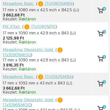
Megadyne Basic
(
17x1080%MBA
)
17 mm x 1080 mm
x 42.5 inch
x B42.5
(Li)
3 662,68 Ft
Készlet:
Raktáron
PIX X'Set
(
17x1090%PIX
)
17 mm x 1090 mm
x 42.9 inch
x B43
(Li)
2 125,98 Ft
Készlet:
Raktáron
Megadyne Oleostatic Gold
(
17x1090%MOG
)
17 mm x 1090 mm
x 42.9 inch
x B43
(Li)
3 816,35 Ft
Készlet:
Raktáron
Megadyne Basic
(
17x1092%MBA
)
17 mm x 1092 mm
x 43 inch
x B43
(Li)
3 662,68 Ft
Készlet:
Raktáron
Megadyne Oleostatic Gold
(
17x1096%MOG
)