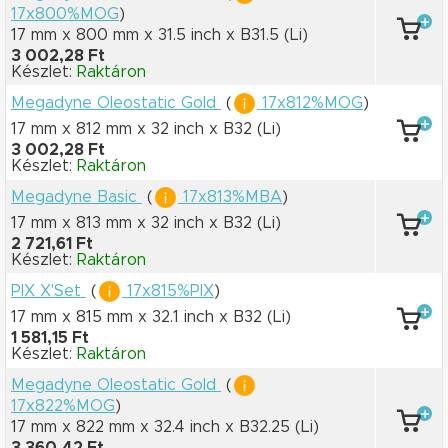
17x800%MOG
)
17 mm x 800 mm
x 31.5 inch
x B31.5
(Li)
3 002,28 Ft
Készlet:
Raktáron
Megadyne Oleostatic Gold
(
17x812%MOG
)
17 mm x 812 mm
x 32 inch
x B32
(Li)
3 002,28 Ft
Készlet:
Raktáron
Megadyne Basic
(
17x813%MBA
)
17 mm x 813 mm
x 32 inch
x B32
(Li)
2 721,61 Ft
Készlet:
Raktáron
PIX X'Set
(
17x815%PIX
)
17 mm x 815 mm
x 32.1 inch
x B32
(Li)
1 581,15 Ft
Készlet:
Raktáron
Megadyne Oleostatic Gold
(
17x822%MOG
)
17 mm x 822 mm
x 32.4 inch
x B32.25
(Li)