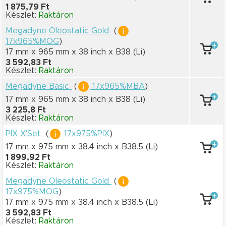
1 875,79 Ft
Készlet:
Raktáron
Megadyne Oleostatic Gold
(
17x965%MOG
)
17 mm x 965 mm
x 38 inch
x B38
(Li)
3 592,83 Ft
Készlet:
Raktáron
Megadyne Basic
(
17x965%MBA
)
17 mm x 965 mm
x 38 inch
x B38
(Li)
3 225,8 Ft
Készlet:
Raktáron
PIX X'Set
(
17x975%PIX
)
17 mm x 975 mm
x 38.4 inch
x B38.5
(Li)
1 899,92 Ft
Készlet:
Raktáron
Megadyne Oleostatic Gold
(
17x975%MOG
)
17 mm x 975 mm
x 38.4 inch
x B38.5
(Li)
3 592,83 Ft
Készlet:
Raktáron