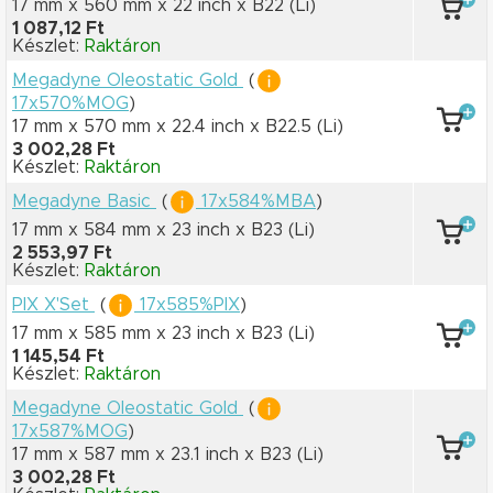
17 mm x 560 mm
x 22 inch
x B22
(Li)
1 087,12 Ft
Készlet:
Raktáron
Megadyne Oleostatic Gold
(
17x570%MOG
)
17 mm x 570 mm
x 22.4 inch
x B22.5
(Li)
3 002,28 Ft
Készlet:
Raktáron
Megadyne Basic
(
17x584%MBA
)
17 mm x 584 mm
x 23 inch
x B23
(Li)
2 553,97 Ft
Készlet:
Raktáron
PIX X'Set
(
17x585%PIX
)
17 mm x 585 mm
x 23 inch
x B23
(Li)
1 145,54 Ft
Készlet:
Raktáron
Megadyne Oleostatic Gold
(
17x587%MOG
)
17 mm x 587 mm
x 23.1 inch
x B23
(Li)
3 002,28 Ft