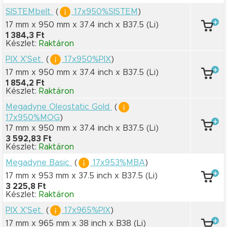
SISTEMbelt
(
17x950%SISTEM
)
17 mm x 950 mm
x 37.4 inch
x B37.5
(Li)
1 384,3 Ft
Készlet:
Raktáron
PIX X'Set
(
17x950%PIX
)
17 mm x 950 mm
x 37.4 inch
x B37.5
(Li)
1 854,2 Ft
Készlet:
Raktáron
Megadyne Oleostatic Gold
(
17x950%MOG
)
17 mm x 950 mm
x 37.4 inch
x B37.5
(Li)
3 592,83 Ft
Készlet:
Raktáron
Megadyne Basic
(
17x953%MBA
)
17 mm x 953 mm
x 37.5 inch
x B37.5
(Li)
3 225,8 Ft
Készlet:
Raktáron
PIX X'Set
(
17x965%PIX
)
17 mm x 965 mm
x 38 inch
x B38
(Li)