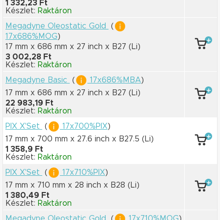
1 332,23 Ft
Készlet:
Raktáron
Megadyne Oleostatic Gold
(
17x686%MOG
)
17 mm x 686 mm
x 27 inch
x B27
(Li)
3 002,28 Ft
Készlet:
Raktáron
Megadyne Basic
(
17x686%MBA
)
17 mm x 686 mm
x 27 inch
x B27
(Li)
22 983,19 Ft
Készlet:
Raktáron
PIX X'Set
(
17x700%PIX
)
17 mm x 700 mm
x 27.6 inch
x B27.5
(Li)
1 358,9 Ft
Készlet:
Raktáron
PIX X'Set
(
17x710%PIX
)
17 mm x 710 mm
x 28 inch
x B28
(Li)
1 380,49 Ft
Készlet:
Raktáron
Megadyne Oleostatic Gold
(
17x710%MOG
)