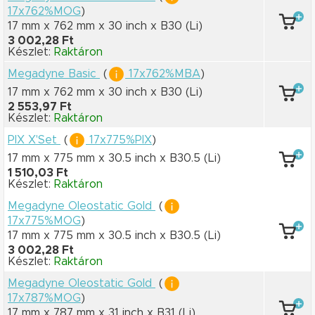
17x762%MOG
)
17 mm x 762 mm
x 30 inch
x B30
(Li)
3 002,28 Ft
Készlet:
Raktáron
Megadyne Basic
(
17x762%MBA
)
17 mm x 762 mm
x 30 inch
x B30
(Li)
2 553,97 Ft
Készlet:
Raktáron
PIX X'Set
(
17x775%PIX
)
17 mm x 775 mm
x 30.5 inch
x B30.5
(Li)
1 510,03 Ft
Készlet:
Raktáron
Megadyne Oleostatic Gold
(
17x775%MOG
)
17 mm x 775 mm
x 30.5 inch
x B30.5
(Li)
3 002,28 Ft
Készlet:
Raktáron
Megadyne Oleostatic Gold
(
17x787%MOG
)
17 mm x 787 mm
x 31 inch
x B31
(Li)