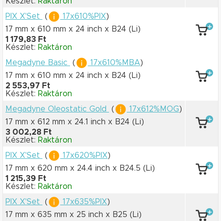
Készlet:
Raktáron
PIX X'Set
(
17x610%PIX
)
17 mm x 610 mm
x 24 inch
x B24
(Li)
1 179,83 Ft
Készlet:
Raktáron
Megadyne Basic
(
17x610%MBA
)
17 mm x 610 mm
x 24 inch
x B24
(Li)
2 553,97 Ft
Készlet:
Raktáron
Megadyne Oleostatic Gold
(
17x612%MOG
)
17 mm x 612 mm
x 24.1 inch
x B24
(Li)
3 002,28 Ft
Készlet:
Raktáron
PIX X'Set
(
17x620%PIX
)
17 mm x 620 mm
x 24.4 inch
x B24.5
(Li)
1 215,39 Ft
Készlet:
Raktáron
PIX X'Set
(
17x635%PIX
)
17 mm x 635 mm
x 25 inch
x B25
(Li)