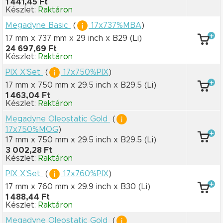
1 441,45 Ft
Készlet:
Raktáron
Megadyne Basic
(
17x737%MBA
)
17 mm x 737 mm
x 29 inch
x B29
(Li)
24 697,69 Ft
Készlet:
Raktáron
PIX X'Set
(
17x750%PIX
)
17 mm x 750 mm
x 29.5 inch
x B29.5
(Li)
1 463,04 Ft
Készlet:
Raktáron
Megadyne Oleostatic Gold
(
17x750%MOG
)
17 mm x 750 mm
x 29.5 inch
x B29.5
(Li)
3 002,28 Ft
Készlet:
Raktáron
PIX X'Set
(
17x760%PIX
)
17 mm x 760 mm
x 29.9 inch
x B30
(Li)
1 488,44 Ft
Készlet:
Raktáron
Megadyne Oleostatic Gold
(