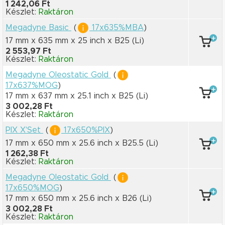
1 242,06 Ft
Készlet:
Raktáron
Megadyne Basic
(
17x635%MBA
)
17 mm x 635 mm
x 25 inch
x B25
(Li)
2 553,97 Ft
Készlet:
Raktáron
Megadyne Oleostatic Gold
(
17x637%MOG
)
17 mm x 637 mm
x 25.1 inch
x B25
(Li)
3 002,28 Ft
Készlet:
Raktáron
PIX X'Set
(
17x650%PIX
)
17 mm x 650 mm
x 25.6 inch
x B25.5
(Li)
1 262,38 Ft
Készlet:
Raktáron
Megadyne Oleostatic Gold
(
17x650%MOG
)
17 mm x 650 mm
x 25.6 inch
x B26
(Li)
3 002,28 Ft
Készlet:
Raktáron