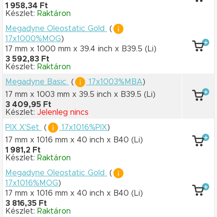
1 958,34 Ft
Készlet:
Raktáron
Megadyne Oleostatic Gold
(
17x1000%MOG
)
17 mm x 1000 mm
x 39.4 inch
x B39.5
(Li)
3 592,83 Ft
Készlet:
Raktáron
Megadyne Basic
(
17x1003%MBA
)
17 mm x 1003 mm
x 39.5 inch
x B39.5
(Li)
3 409,95 Ft
Készlet:
Jelenleg nincs
PIX X'Set
(
17x1016%PIX
)
17 mm x 1016 mm
x 40 inch
x B40
(Li)
1 981,2 Ft
Készlet:
Raktáron
Megadyne Oleostatic Gold
(
17x1016%MOG
)
17 mm x 1016 mm
x 40 inch
x B40
(Li)
3 816,35 Ft
Készlet:
Raktáron