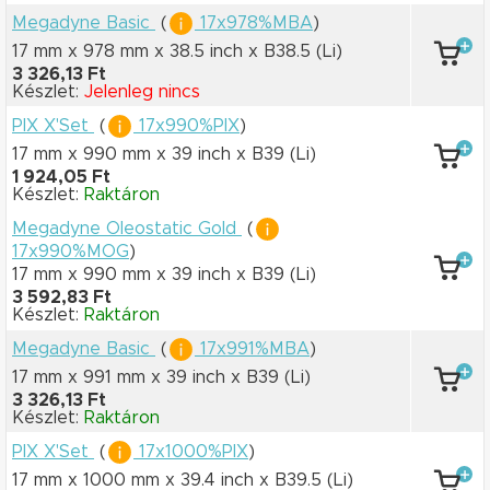
Megadyne Basic
(
17x978%MBA
)
17 mm x 978 mm
x 38.5 inch
x B38.5
(Li)
3 326,13 Ft
Készlet:
Jelenleg nincs
PIX X'Set
(
17x990%PIX
)
17 mm x 990 mm
x 39 inch
x B39
(Li)
1 924,05 Ft
Készlet:
Raktáron
Megadyne Oleostatic Gold
(
17x990%MOG
)
17 mm x 990 mm
x 39 inch
x B39
(Li)
3 592,83 Ft
Készlet:
Raktáron
Megadyne Basic
(
17x991%MBA
)
17 mm x 991 mm
x 39 inch
x B39
(Li)
3 326,13 Ft
Készlet:
Raktáron
PIX X'Set
(
17x1000%PIX
)
17 mm x 1000 mm
x 39.4 inch
x B39.5
(Li)