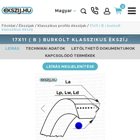
0
Magyar
Főoldal
/
Ékszijak
/
Klasszikus profilú ékszíjak
/
17x11 ( B ) burkolt
klasszikus ékszíj
17X11 ( B ) BURKOLT KLASSZIKUS ÉKSZÍJ
LEÍRÁS
TECHNIKAI ADATOK
LETÖLTHETŐ DOKUMENTUMOK
KAPCSOLÓDÓ TERMÉKEK
LEÍRÁS MEGJELENÍTÉSE