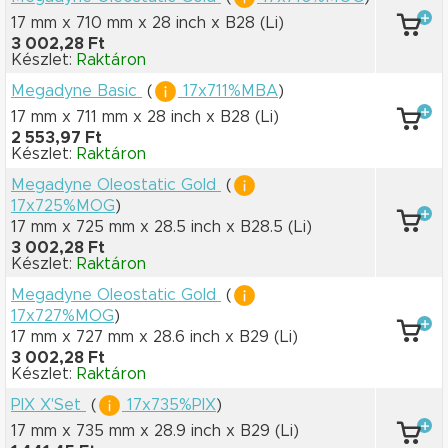
17 mm x 710 mm
x 28 inch
x B28
(Li)
3 002,28 Ft
Készlet:
Raktáron
Megadyne Basic
(
17x711%MBA
)
17 mm x 711 mm
x 28 inch
x B28
(Li)
2 553,97 Ft
Készlet:
Raktáron
Megadyne Oleostatic Gold
(
17x725%MOG
)
17 mm x 725 mm
x 28.5 inch
x B28.5
(Li)
3 002,28 Ft
Készlet:
Raktáron
Megadyne Oleostatic Gold
(
17x727%MOG
)
17 mm x 727 mm
x 28.6 inch
x B29
(Li)
3 002,28 Ft
Készlet:
Raktáron
PIX X'Set
(
17x735%PIX
)
17 mm x 735 mm
x 28.9 inch
x B29
(Li)