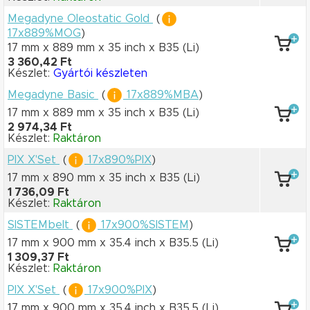
Megadyne Oleostatic Gold
(
17x889%MOG
)
17 mm x 889 mm
x 35 inch
x B35
(Li)
3 360,42 Ft
Készlet:
Gyártói készleten
Megadyne Basic
(
17x889%MBA
)
17 mm x 889 mm
x 35 inch
x B35
(Li)
2 974,34 Ft
Készlet:
Raktáron
PIX X'Set
(
17x890%PIX
)
17 mm x 890 mm
x 35 inch
x B35
(Li)
1 736,09 Ft
Készlet:
Raktáron
SISTEMbelt
(
17x900%SISTEM
)
17 mm x 900 mm
x 35.4 inch
x B35.5
(Li)
1 309,37 Ft
Készlet:
Raktáron
PIX X'Set
(
17x900%PIX
)
17 mm x 900 mm
x 35.4 inch
x B35.5
(Li)