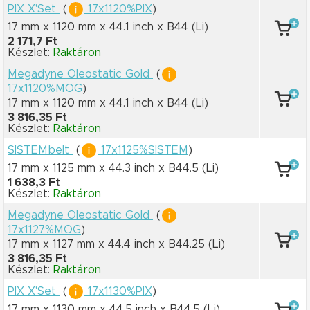
PIX X'Set
(
17x1120%PIX
)
17 mm x 1120 mm
x 44.1 inch
x B44
(Li)
2 171,7 Ft
Készlet:
Raktáron
Megadyne Oleostatic Gold
(
17x1120%MOG
)
17 mm x 1120 mm
x 44.1 inch
x B44
(Li)
3 816,35 Ft
Készlet:
Raktáron
SISTEMbelt
(
17x1125%SISTEM
)
17 mm x 1125 mm
x 44.3 inch
x B44.5
(Li)
1 638,3 Ft
Készlet:
Raktáron
Megadyne Oleostatic Gold
(
17x1127%MOG
)
17 mm x 1127 mm
x 44.4 inch
x B44.25
(Li)
3 816,35 Ft
Készlet:
Raktáron
PIX X'Set
(
17x1130%PIX
)
17 mm x 1130 mm
x 44.5 inch
x B44.5
(Li)