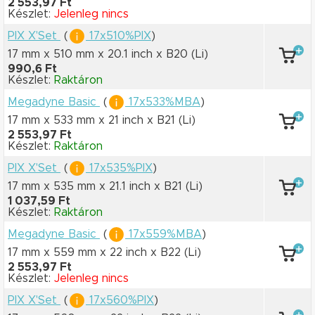
2 553,97 Ft
Készlet:
Jelenleg nincs
PIX X'Set
(
17x510%PIX
)
17 mm x 510 mm
x 20.1 inch
x B20
(Li)
990,6 Ft
Készlet:
Raktáron
Megadyne Basic
(
17x533%MBA
)
17 mm x 533 mm
x 21 inch
x B21
(Li)
2 553,97 Ft
Készlet:
Raktáron
PIX X'Set
(
17x535%PIX
)
17 mm x 535 mm
x 21.1 inch
x B21
(Li)
1 037,59 Ft
Készlet:
Raktáron
Megadyne Basic
(
17x559%MBA
)
17 mm x 559 mm
x 22 inch
x B22
(Li)
2 553,97 Ft
Készlet:
Jelenleg nincs
PIX X'Set
(
17x560%PIX
)