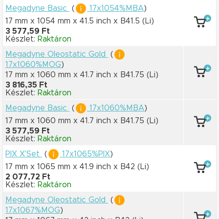
Megadyne Basic
(
17x1054%MBA
)
17 mm x 1054 mm
x 41.5 inch
x B41.5
(Li)
3 577,59 Ft
Készlet:
Raktáron
Megadyne Oleostatic Gold
(
17x1060%MOG
)
17 mm x 1060 mm
x 41.7 inch
x B41.75
(Li)
3 816,35 Ft
Készlet:
Raktáron
Megadyne Basic
(
17x1060%MBA
)
17 mm x 1060 mm
x 41.7 inch
x B41.75
(Li)
3 577,59 Ft
Készlet:
Raktáron
PIX X'Set
(
17x1065%PIX
)
17 mm x 1065 mm
x 41.9 inch
x B42
(Li)
2 077,72 Ft
Készlet:
Raktáron
Megadyne Oleostatic Gold
(
17x1067%MOG
)