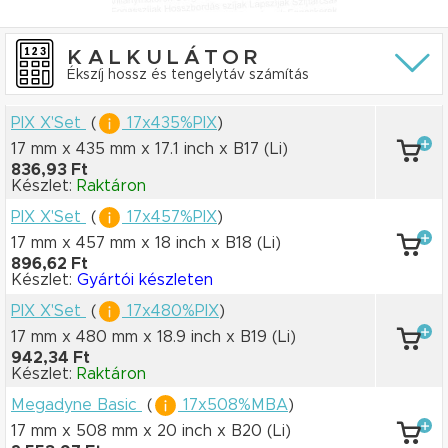
KALKULÁTOR
Ékszíj hossz és tengelytáv számítás
PIX X'Set
(
17x435%PIX
)
17 mm x 435 mm
x 17.1 inch
x B17
(Li)
836,93 Ft
Készlet:
Raktáron
PIX X'Set
(
17x457%PIX
)
17 mm x 457 mm
x 18 inch
x B18
(Li)
896,62 Ft
Készlet:
Gyártói készleten
PIX X'Set
(
17x480%PIX
)
17 mm x 480 mm
x 18.9 inch
x B19
(Li)
942,34 Ft
Készlet:
Raktáron
Megadyne Basic
(
17x508%MBA
)
17 mm x 508 mm
x 20 inch
x B20
(Li)