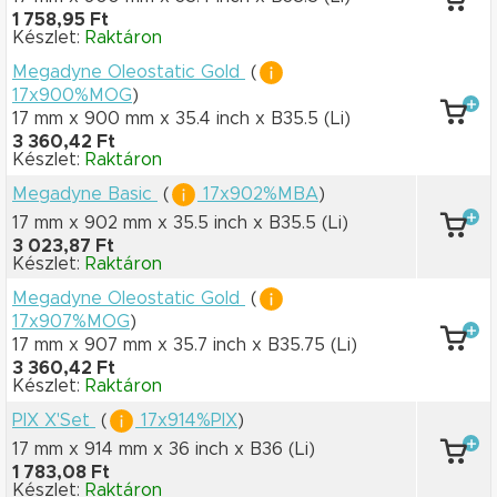
1 758,95 Ft
Készlet:
Raktáron
Megadyne Oleostatic Gold
(
17x900%MOG
)
17 mm x 900 mm
x 35.4 inch
x B35.5
(Li)
3 360,42 Ft
Készlet:
Raktáron
Megadyne Basic
(
17x902%MBA
)
17 mm x 902 mm
x 35.5 inch
x B35.5
(Li)
3 023,87 Ft
Készlet:
Raktáron
Megadyne Oleostatic Gold
(
17x907%MOG
)
17 mm x 907 mm
x 35.7 inch
x B35.75
(Li)
3 360,42 Ft
Készlet:
Raktáron
PIX X'Set
(
17x914%PIX
)
17 mm x 914 mm
x 36 inch
x B36
(Li)
1 783,08 Ft
Készlet:
Raktáron