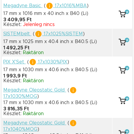
Megadyne Basic
(
17x1016%MBA
)
17 mm x 1016 mm
x 40 inch
x B40
(Li)
3 409,95 Ft
Készlet:
Jelenleg nincs
SISTEMbelt
(
17x1025%SISTEM
)
17 mm x 1025 mm
x 40.4 inch
x B40.5
(Li)
1 492,25 Ft
Készlet:
Raktáron
PIX X'Set
(
17x1030%PIX
)
17 mm x 1030 mm
x 40.6 inch
x B40.5
(Li)
1 993,9 Ft
Készlet:
Raktáron
Megadyne Oleostatic Gold
(
17x1030%MOG
)
17 mm x 1030 mm
x 40.6 inch
x B40.5
(Li)
3 816,35 Ft
Készlet:
Raktáron
Megadyne Oleostatic Gold
(
17x1040%MOG
)