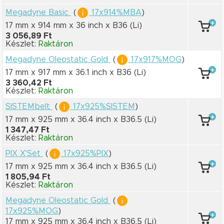
Megadyne Basic
(
17x914%MBA
)
17 mm x 914 mm
x 36 inch
x B36
(Li)
3 056,89 Ft
Készlet:
Raktáron
Megadyne Oleostatic Gold
(
17x917%MOG
)
17 mm x 917 mm
x 36.1 inch
x B36
(Li)
3 360,42 Ft
Készlet:
Raktáron
SISTEMbelt
(
17x925%SISTEM
)
17 mm x 925 mm
x 36.4 inch
x B36.5
(Li)
1 347,47 Ft
Készlet:
Raktáron
PIX X'Set
(
17x925%PIX
)
17 mm x 925 mm
x 36.4 inch
x B36.5
(Li)
1 805,94 Ft
Készlet:
Raktáron
Megadyne Oleostatic Gold
(
17x925%MOG
)
17 mm x 925 mm
x 36.4 inch
x B36.5
(Li)