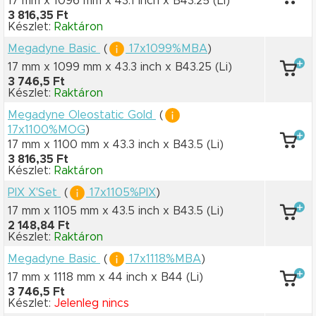
17 mm x 1096 mm
x 43.1 inch
x B43.25
(Li)
3 816,35 Ft
Készlet:
Raktáron
Megadyne Basic
(
17x1099%MBA
)
17 mm x 1099 mm
x 43.3 inch
x B43.25
(Li)
3 746,5 Ft
Készlet:
Raktáron
Megadyne Oleostatic Gold
(
17x1100%MOG
)
17 mm x 1100 mm
x 43.3 inch
x B43.5
(Li)
3 816,35 Ft
Készlet:
Raktáron
PIX X'Set
(
17x1105%PIX
)
17 mm x 1105 mm
x 43.5 inch
x B43.5
(Li)
2 148,84 Ft
Készlet:
Raktáron
Megadyne Basic
(
17x1118%MBA
)
17 mm x 1118 mm
x 44 inch
x B44
(Li)
3 746,5 Ft
Készlet:
Jelenleg nincs