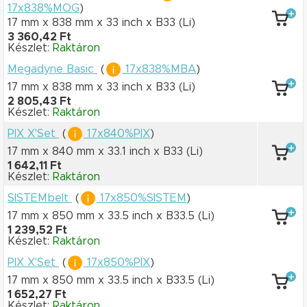
17x838%MOG
)
17 mm x 838 mm
x 33 inch
x B33
(Li)
3 360,42 Ft
Készlet:
Raktáron
Megadyne Basic
(
17x838%MBA
)
17 mm x 838 mm
x 33 inch
x B33
(Li)
2 805,43 Ft
Készlet:
Raktáron
PIX X'Set
(
17x840%PIX
)
17 mm x 840 mm
x 33.1 inch
x B33
(Li)
1 642,11 Ft
Készlet:
Raktáron
SISTEMbelt
(
17x850%SISTEM
)
17 mm x 850 mm
x 33.5 inch
x B33.5
(Li)
1 239,52 Ft
Készlet:
Raktáron
PIX X'Set
(
17x850%PIX
)
17 mm x 850 mm
x 33.5 inch
x B33.5
(Li)
1 652,27 Ft
Készlet:
Raktáron