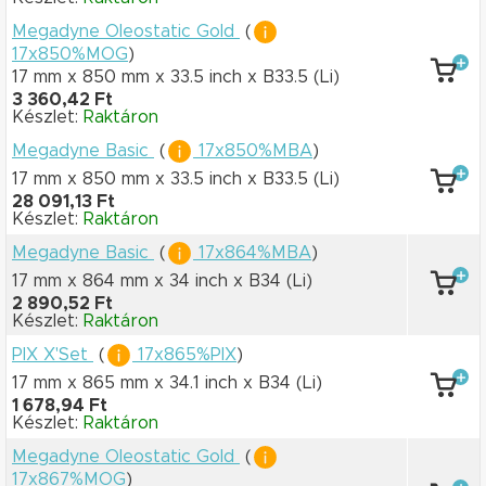
Megadyne Oleostatic Gold
(
17x850%MOG
)
17 mm x 850 mm
x 33.5 inch
x B33.5
(Li)
3 360,42 Ft
Készlet:
Raktáron
Megadyne Basic
(
17x850%MBA
)
17 mm x 850 mm
x 33.5 inch
x B33.5
(Li)
28 091,13 Ft
Készlet:
Raktáron
Megadyne Basic
(
17x864%MBA
)
17 mm x 864 mm
x 34 inch
x B34
(Li)
2 890,52 Ft
Készlet:
Raktáron
PIX X'Set
(
17x865%PIX
)
17 mm x 865 mm
x 34.1 inch
x B34
(Li)
1 678,94 Ft
Készlet:
Raktáron
Megadyne Oleostatic Gold
(
17x867%MOG
)