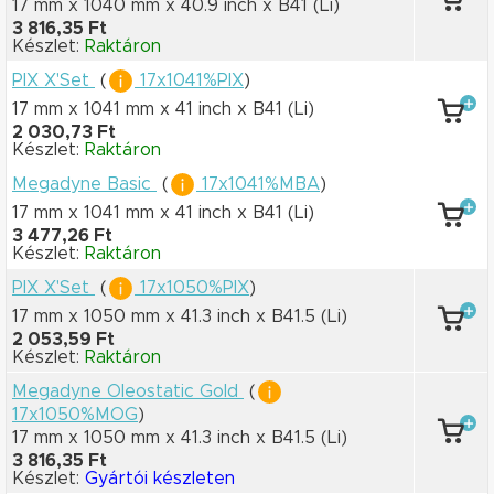
17 mm x 1040 mm
x 40.9 inch
x B41
(Li)
3 816,35 Ft
Készlet:
Raktáron
PIX X'Set
(
17x1041%PIX
)
17 mm x 1041 mm
x 41 inch
x B41
(Li)
2 030,73 Ft
Készlet:
Raktáron
Megadyne Basic
(
17x1041%MBA
)
17 mm x 1041 mm
x 41 inch
x B41
(Li)
3 477,26 Ft
Készlet:
Raktáron
PIX X'Set
(
17x1050%PIX
)
17 mm x 1050 mm
x 41.3 inch
x B41.5
(Li)
2 053,59 Ft
Készlet:
Raktáron
Megadyne Oleostatic Gold
(
17x1050%MOG
)
17 mm x 1050 mm
x 41.3 inch
x B41.5
(Li)
3 816,35 Ft
Készlet:
Gyártói készleten