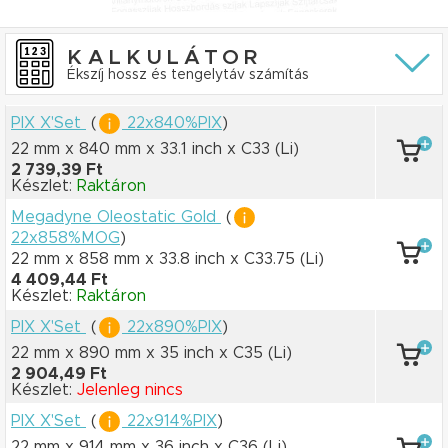
KALKULÁTOR
Ékszíj hossz és tengelytáv számítás
PIX X'Set
(
22x840%PIX
)
22 mm x 840 mm
x 33.1 inch
x C33
(Li)
2 739,39 Ft
Készlet:
Raktáron
Megadyne Oleostatic Gold
(
22x858%MOG
)
22 mm x 858 mm
x 33.8 inch
x C33.75
(Li)
4 409,44 Ft
Készlet:
Raktáron
PIX X'Set
(
22x890%PIX
)
22 mm x 890 mm
x 35 inch
x C35
(Li)
2 904,49 Ft
Készlet:
Jelenleg nincs
PIX X'Set
(
22x914%PIX
)
22 mm x 914 mm
x 36 inch
x C36
(Li)