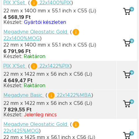
PIX X'Set
(
22x1400%PIX
)
22 mm x 1400 mm
x 55.1 inch
x C55
(Li)
4 568,19 Ft
Készlet:
Gyártói készleten
Megadyne Oleostatic Gold
(
22x1400%MOG
)
22 mm x 1400 mm
x 55.1 inch
x C55
(Li)
6 791,96 Ft
Készlet:
Raktáron
PIX X'Set
(
22x1422%PIX
)
22 mm x 1422 mm
x 56 inch
x C56
(Li)
4 649,47 Ft
Készlet:
Raktáron
Megadyne Basic
(
22x1422%MBA
)
22 mm x 1422 mm
x 56 inch
x C56
(Li)
7 829,55 Ft
Készlet:
Jelenleg nincs
Megadyne Oleostatic Gold
(
22x1425%MOG
)
22 mm x 1425 mm
x 56.1 inch
x C56
(Li)