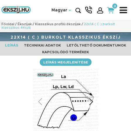
0
Magyar
Főoldal
/
Ékszijak
/
Klasszikus profilú ékszíjak
/
22x14 ( C ) burkolt
klasszikus ékszíj
22X14 ( C ) BURKOLT KLASSZIKUS ÉKSZÍJ
LEÍRÁS
TECHNIKAI ADATOK
LETÖLTHETŐ DOKUMENTUMOK
KAPCSOLÓDÓ TERMÉKEK
LEÍRÁS MEGJELENÍTÉSE