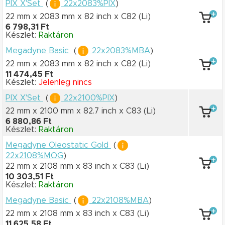
PIX X'Set
(
22x2083%PIX
)
22 mm x 2083 mm
x 82 inch
x C82
(Li)
6 798,31 Ft
Készlet:
Raktáron
Megadyne Basic
(
22x2083%MBA
)
22 mm x 2083 mm
x 82 inch
x C82
(Li)
11 474,45 Ft
Készlet:
Jelenleg nincs
PIX X'Set
(
22x2100%PIX
)
22 mm x 2100 mm
x 82.7 inch
x C83
(Li)
6 880,86 Ft
Készlet:
Raktáron
Megadyne Oleostatic Gold
(
22x2108%MOG
)
22 mm x 2108 mm
x 83 inch
x C83
(Li)
10 303,51 Ft
Készlet:
Raktáron
Megadyne Basic
(
22x2108%MBA
)
22 mm x 2108 mm
x 83 inch
x C83
(Li)
11 625,58 Ft