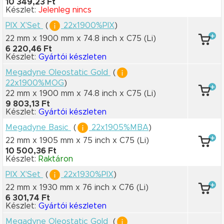
10 349,23 Ft
Készlet:
Jelenleg nincs
PIX X'Set
(
22x1900%PIX
)
22 mm x 1900 mm
x 74.8 inch
x C75
(Li)
6 220,46 Ft
Készlet:
Gyártói készleten
Megadyne Oleostatic Gold
(
22x1900%MOG
)
22 mm x 1900 mm
x 74.8 inch
x C75
(Li)
9 803,13 Ft
Készlet:
Gyártói készleten
Megadyne Basic
(
22x1905%MBA
)
22 mm x 1905 mm
x 75 inch
x C75
(Li)
10 500,36 Ft
Készlet:
Raktáron
PIX X'Set
(
22x1930%PIX
)
22 mm x 1930 mm
x 76 inch
x C76
(Li)
6 301,74 Ft
Készlet:
Gyártói készleten
Megadyne Oleostatic Gold
(