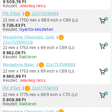
9 509,76 Ft
Készlet:
Jelenleg nincs
PIX X'Set
(
22x1750%PIX
)
22 mm x 1750 mm
x 68.9 inch
x C69
(Li)
5 726,43 Ft
Készlet:
Gyártói készleten
Megadyne Oleostatic Gold
(
22x1753%MOG
)
22 mm x 1753 mm
x 69 inch
x C69
(Li)
8 862,06 Ft
Készlet:
Raktáron
Megadyne Basic
(
22x1753%MBA
)
22 mm x 1753 mm
x 69 inch
x C69
(Li)
9 660,89 Ft
Készlet:
Jelenleg nincs
PIX X'Set
(
22x1775%PIX
)
22 mm x 1775 mm
x 69.9 inch
x C70
(Li)
5 808,98 Ft
Készlet:
Raktáron
Megadyne Oleostatic Gold
(