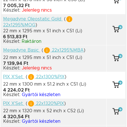
7 005,32 Ft
Készlet:
Jelenleg nincs
Megadyne Oleostatic Gold
(
22x1295%MOG
)
22 mm x 1295 mm
x 51 inch
x C51
(Li)
6 513,83 Ft
Készlet:
Raktáron
Megadyne Basic
(
22x1295%MBA
)
22 mm x 1295 mm
x 51 inch
x C51
(Li)
7 139,94 Ft
Készlet:
Jelenleg nincs
PIX X'Set
(
22x1300%PIX
)
22 mm x 1300 mm
x 51.2 inch
x C51
(Li)
4 224,02 Ft
Készlet:
Gyártói készleten
PIX X'Set
(
22x1320%PIX
)
22 mm x 1320 mm
x 52 inch
x C52
(Li)
4 320,54 Ft
Készlet:
Gyártói készleten