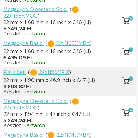
Készlet:
Raktáron
Megadyne Oleostatic Gold
(
22x1168%MOG
)
22 mm x 1168 mm
x 46 inch
x C46
(Li)
5 349,24 Ft
Készlet:
Raktáron
Megadyne Basic
(
22x1168%MBA
)
22 mm x 1168 mm
x 46 inch
x C46
(Li)
6 435,09 Ft
Készlet:
Raktáron
PIX X'Set
(
22x1190%PIX
)
22 mm x 1190 mm
x 46.9 inch
x C47
(Li)
3 893,82 Ft
Készlet:
Raktáron
Megadyne Oleostatic Gold
(
22x1194%MOG
)
22 mm x 1194 mm
x 47 inch
x C47
(Li)
5 349,24 Ft
Készlet:
Raktáron
Megadyne Basic
(
22x1194%MBA
)