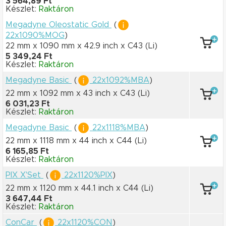
3 564,89 Ft
Készlet:
Raktáron
Megadyne Oleostatic Gold
(
22x1090%MOG
)
22 mm x 1090 mm
x 42.9 inch
x C43
(Li)
5 349,24 Ft
Készlet:
Raktáron
Megadyne Basic
(
22x1092%MBA
)
22 mm x 1092 mm
x 43 inch
x C43
(Li)
6 031,23 Ft
Készlet:
Raktáron
Megadyne Basic
(
22x1118%MBA
)
22 mm x 1118 mm
x 44 inch
x C44
(Li)
6 165,85 Ft
Készlet:
Raktáron
PIX X'Set
(
22x1120%PIX
)
22 mm x 1120 mm
x 44.1 inch
x C44
(Li)
3 647,44 Ft
Készlet:
Raktáron
ConCar
(
22x1120%CON
)