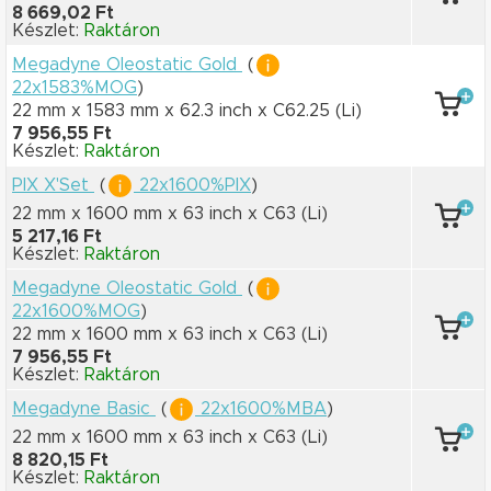
8 669,02 Ft
Készlet:
Raktáron
Megadyne Oleostatic Gold
(
22x1583%MOG
)
22 mm x 1583 mm
x 62.3 inch
x C62.25
(Li)
7 956,55 Ft
Készlet:
Raktáron
PIX X'Set
(
22x1600%PIX
)
22 mm x 1600 mm
x 63 inch
x C63
(Li)
5 217,16 Ft
Készlet:
Raktáron
Megadyne Oleostatic Gold
(
22x1600%MOG
)
22 mm x 1600 mm
x 63 inch
x C63
(Li)
7 956,55 Ft
Készlet:
Raktáron
Megadyne Basic
(
22x1600%MBA
)
22 mm x 1600 mm
x 63 inch
x C63
(Li)
8 820,15 Ft
Készlet:
Raktáron