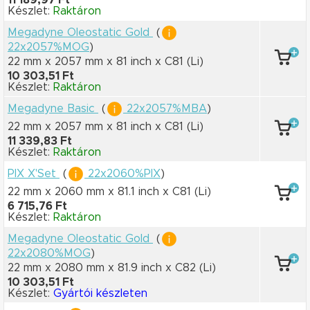
11 189,97 Ft
Készlet:
Raktáron
Megadyne Oleostatic Gold
(
22x2057%MOG
)
22 mm x 2057 mm
x 81 inch
x C81
(Li)
10 303,51 Ft
Készlet:
Raktáron
Megadyne Basic
(
22x2057%MBA
)
22 mm x 2057 mm
x 81 inch
x C81
(Li)
11 339,83 Ft
Készlet:
Raktáron
PIX X'Set
(
22x2060%PIX
)
22 mm x 2060 mm
x 81.1 inch
x C81
(Li)
6 715,76 Ft
Készlet:
Raktáron
Megadyne Oleostatic Gold
(
22x2080%MOG
)
22 mm x 2080 mm
x 81.9 inch
x C82
(Li)
10 303,51 Ft
Készlet:
Gyártói készleten