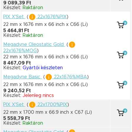
9 089,39 Ft
Készlet:
Raktáron
PIX X'Set
(
22x1676%PIX
)
22 mm x 1676 mm
x 66 inch
x C66
(Li)
5 464,81 Ft
Készlet:
Raktáron
Megadyne Oleostatic Gold
(
22x1676%MOG
)
22 mm x 1676 mm
x 66 inch
x C66
(Li)
8 467,09 Ft
Készlet:
Gyártói készleten
Megadyne Basic
(
22x1676%MBA
)
22 mm x 1676 mm
x 66 inch
x C66
(Li)
9 240,52 Ft
Készlet:
Jelenleg nincs
PIX X'Set
(
22x1700%PIX
)
22 mm x 1700 mm
x 66.9 inch
x C67
(Li)
5 558,79 Ft
Készlet:
Raktáron