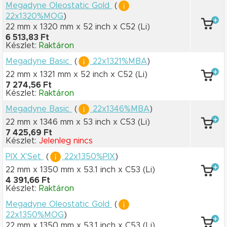
Megadyne Oleostatic Gold
(
22x1320%MOG
)
22 mm x 1320 mm
x 52 inch
x C52
(Li)
6 513,83 Ft
Készlet:
Raktáron
Megadyne Basic
(
22x1321%MBA
)
22 mm x 1321 mm
x 52 inch
x C52
(Li)
7 274,56 Ft
Készlet:
Raktáron
Megadyne Basic
(
22x1346%MBA
)
22 mm x 1346 mm
x 53 inch
x C53
(Li)
7 425,69 Ft
Készlet:
Jelenleg nincs
PIX X'Set
(
22x1350%PIX
)
22 mm x 1350 mm
x 53.1 inch
x C53
(Li)
4 391,66 Ft
Készlet:
Raktáron
Megadyne Oleostatic Gold
(
22x1350%MOG
)
22 mm x 1350 mm
x 53.1 inch
x C53
(Li)