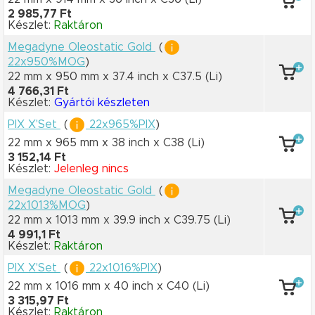
2 985,77 Ft
Készlet:
Raktáron
Megadyne Oleostatic Gold
(
22x950%MOG
)
22 mm x 950 mm
x 37.4 inch
x C37.5
(Li)
4 766,31 Ft
Készlet:
Gyártói készleten
PIX X'Set
(
22x965%PIX
)
22 mm x 965 mm
x 38 inch
x C38
(Li)
3 152,14 Ft
Készlet:
Jelenleg nincs
Megadyne Oleostatic Gold
(
22x1013%MOG
)
22 mm x 1013 mm
x 39.9 inch
x C39.75
(Li)
4 991,1 Ft
Készlet:
Raktáron
PIX X'Set
(
22x1016%PIX
)
22 mm x 1016 mm
x 40 inch
x C40
(Li)
3 315,97 Ft
Készlet:
Raktáron