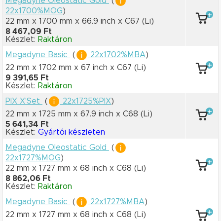
Megadyne Oleostatic Gold
(
22x1700%MOG
)
22 mm x 1700 mm
x 66.9 inch
x C67
(Li)
8 467,09 Ft
Készlet:
Raktáron
Megadyne Basic
(
22x1702%MBA
)
22 mm x 1702 mm
x 67 inch
x C67
(Li)
9 391,65 Ft
Készlet:
Raktáron
PIX X'Set
(
22x1725%PIX
)
22 mm x 1725 mm
x 67.9 inch
x C68
(Li)
5 641,34 Ft
Készlet:
Gyártói készleten
Megadyne Oleostatic Gold
(
22x1727%MOG
)
22 mm x 1727 mm
x 68 inch
x C68
(Li)
8 862,06 Ft
Készlet:
Raktáron
Megadyne Basic
(
22x1727%MBA
)
22 mm x 1727 mm
x 68 inch
x C68
(Li)