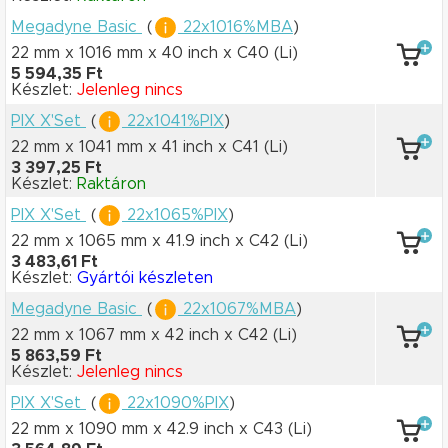
Megadyne Basic
(
22x1016%MBA
)
22 mm x 1016 mm
x 40 inch
x C40
(Li)
5 594,35 Ft
Készlet:
Jelenleg nincs
PIX X'Set
(
22x1041%PIX
)
22 mm x 1041 mm
x 41 inch
x C41
(Li)
3 397,25 Ft
Készlet:
Raktáron
PIX X'Set
(
22x1065%PIX
)
22 mm x 1065 mm
x 41.9 inch
x C42
(Li)
3 483,61 Ft
Készlet:
Gyártói készleten
Megadyne Basic
(
22x1067%MBA
)
22 mm x 1067 mm
x 42 inch
x C42
(Li)
5 863,59 Ft
Készlet:
Jelenleg nincs
PIX X'Set
(
22x1090%PIX
)
22 mm x 1090 mm
x 42.9 inch
x C43
(Li)