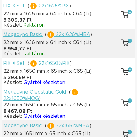
PIX X'Set
(
22x1625%PIX
)
22 mm x 1625 mm
x 64 inch
x C64
(Li)
5 309,87 Ft
Készlet:
Raktáron
Megadyne Basic
(
22x1626%MBA
)
22 mm x 1626 mm
x 64 inch
x C64
(Li)
8 954,77 Ft
Készlet:
Raktáron
PIX X'Set
(
22x1650%PIX
)
22 mm x 1650 mm
x 65 inch
x C65
(Li)
5 393,69 Ft
Készlet:
Gyártói készleten
Megadyne Oleostatic Gold
(
22x1650%MOG
)
22 mm x 1650 mm
x 65 inch
x C65
(Li)
8 467,09 Ft
Készlet:
Gyártói készleten
Megadyne Basic
(
22x1651%MBA
)
22 mm x 1651 mm
x 65 inch
x C65
(Li)