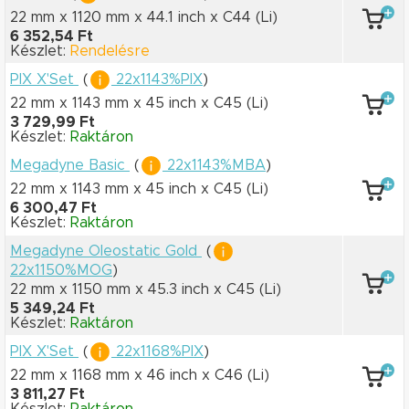
22 mm x 1120 mm
x 44.1 inch
x C44
(Li)
6 352,54 Ft
Készlet:
Rendelésre
PIX X'Set
(
22x1143%PIX
)
22 mm x 1143 mm
x 45 inch
x C45
(Li)
3 729,99 Ft
Készlet:
Raktáron
Megadyne Basic
(
22x1143%MBA
)
22 mm x 1143 mm
x 45 inch
x C45
(Li)
6 300,47 Ft
Készlet:
Raktáron
Megadyne Oleostatic Gold
(
22x1150%MOG
)
22 mm x 1150 mm
x 45.3 inch
x C45
(Li)
5 349,24 Ft
Készlet:
Raktáron
PIX X'Set
(
22x1168%PIX
)
22 mm x 1168 mm
x 46 inch
x C46
(Li)
3 811,27 Ft