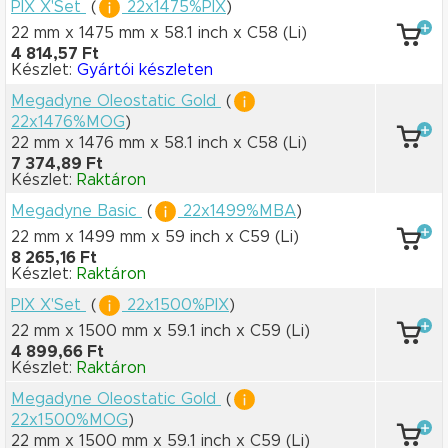
PIX X'Set
(
22x1475%PIX
)
22 mm x 1475 mm
x 58.1 inch
x C58
(Li)
4 814,57 Ft
Készlet:
Gyártói készleten
Megadyne Oleostatic Gold
(
22x1476%MOG
)
22 mm x 1476 mm
x 58.1 inch
x C58
(Li)
7 374,89 Ft
Készlet:
Raktáron
Megadyne Basic
(
22x1499%MBA
)
22 mm x 1499 mm
x 59 inch
x C59
(Li)
8 265,16 Ft
Készlet:
Raktáron
PIX X'Set
(
22x1500%PIX
)
22 mm x 1500 mm
x 59.1 inch
x C59
(Li)
4 899,66 Ft
Készlet:
Raktáron
Megadyne Oleostatic Gold
(
22x1500%MOG
)
22 mm x 1500 mm
x 59.1 inch
x C59
(Li)