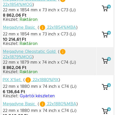
22x1854%MOG
)
22 mm x 1854 mm
x 73 inch
x C73
(Li)
8 862,06 Ft
Készlet:
Raktáron
Megadyne Basic
(
22x1854%MBA
)
22 mm x 1854 mm
x 73 inch
x C73
(Li)
10 214,61 Ft
Készlet:
Raktáron
Megadyne Oleostatic Gold
(
22x1879%MOG
)
22 mm x 1879 mm
x 74 inch
x C74
(Li)
8 862,06 Ft
Készlet:
Raktáron
PIX X'Set
(
22x1880%PIX
)
22 mm x 1880 mm
x 74 inch
x C74
(Li)
6 136,64 Ft
Készlet:
Gyártói készleten
Megadyne Basic
(
22x1880%MBA
)
22 mm x 1880 mm
x 74 inch
x C74
(Li)