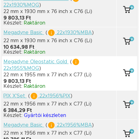
22x1930%MOG
)
22 mm x 1930 mm
x 76 inch
x C76
(Li)
9 803,13 Ft
Készlet:
Raktáron
Megadyne Basic
(
22x1930%MBA
)
22 mm x 1930 mm
x 76 inch
x C76
(Li)
10 634,98 Ft
Készlet:
Raktáron
Megadyne Oleostatic Gold
(
22x1955%MOG
)
22 mm x 1955 mm
x 77 inch
x C77
(Li)
9 803,13 Ft
Készlet:
Raktáron
PIX X'Set
(
22x1956%PIX
)
22 mm x 1956 mm
x 77 inch
x C77
(Li)
6 384,29 Ft
Készlet:
Gyártói készleten
Megadyne Basic
(
22x1956%MBA
)
22 mm x 1956 mm
x 77 inch
x C77
(Li)