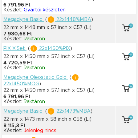
6 791,96 Ft
Készlet:
Gyártói készleten
Megadyne Basic
(
22x1448%MBA
)
22 mm x 1448 mm
x 57 inch
x C57
(Li)
7 980,68 Ft
Készlet:
Raktáron
PIX X'Set
(
22x1450%PIX
)
22 mm x 1450 mm
x 57.1 inch
x C57
(Li)
4 720,59 Ft
Készlet:
Raktáron
Megadyne Oleostatic Gold
(
22x1450%MOG
)
22 mm x 1450 mm
x 57.1 inch
x C57
(Li)
6 791,96 Ft
Készlet:
Raktáron
Megadyne Basic
(
22x1473%MBA
)
22 mm x 1473 mm
x 58 inch
x C58
(Li)
8 115,3 Ft
Készlet:
Jelenleg nincs