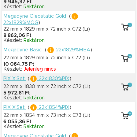
9 945,37 Ft
Készlet:
Raktáron
Megadyne Oleostatic Gold
(
22x1829%MOG
)
22 mm x 1829 mm
x 72 inch
x C72
(Li)
8 862,06 Ft
Készlet:
Raktáron
Megadyne Basic
(
22x1829%MBA
)
22 mm x 1829 mm
x 72 inch
x C72
(Li)
10 064,75 Ft
Készlet:
Jelenleg nincs
PIX X'Set
(
22x1830%PIX
)
22 mm x 1830 mm
x 72 inch
x C72
(Li)
5 972,81 Ft
Készlet:
Raktáron
PIX X'Set
(
22x1854%PIX
)
22 mm x 1854 mm
x 73 inch
x C73
(Li)
6 055,36 Ft
Készlet:
Raktáron
Megadyne Oleostatic Gold
(