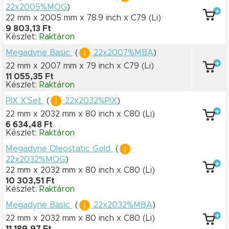
22x2005%MOG
)
22 mm x 2005 mm
x 78.9 inch
x C79
(Li)
9 803,13 Ft
Készlet:
Raktáron
Megadyne Basic
(
22x2007%MBA
)
22 mm x 2007 mm
x 79 inch
x C79
(Li)
11 055,35 Ft
Készlet:
Raktáron
PIX X'Set
(
22x2032%PIX
)
22 mm x 2032 mm
x 80 inch
x C80
(Li)
6 634,48 Ft
Készlet:
Raktáron
Megadyne Oleostatic Gold
(
22x2032%MOG
)
22 mm x 2032 mm
x 80 inch
x C80
(Li)
10 303,51 Ft
Készlet:
Raktáron
Megadyne Basic
(
22x2032%MBA
)
22 mm x 2032 mm
x 80 inch
x C80
(Li)