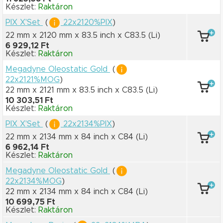
Készlet:
Raktáron
PIX X'Set
(
22x2120%PIX
)
22 mm x 2120 mm
x 83.5 inch
x C83.5
(Li)
6 929,12 Ft
Készlet:
Raktáron
Megadyne Oleostatic Gold
(
22x2121%MOG
)
22 mm x 2121 mm
x 83.5 inch
x C83.5
(Li)
10 303,51 Ft
Készlet:
Raktáron
PIX X'Set
(
22x2134%PIX
)
22 mm x 2134 mm
x 84 inch
x C84
(Li)
6 962,14 Ft
Készlet:
Raktáron
Megadyne Oleostatic Gold
(
22x2134%MOG
)
22 mm x 2134 mm
x 84 inch
x C84
(Li)
10 699,75 Ft
Készlet:
Raktáron