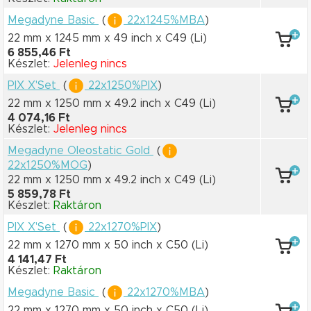
Megadyne Basic
(
22x1245%MBA
)
22 mm x 1245 mm
x 49 inch
x C49
(Li)
6 855,46 Ft
Készlet:
Jelenleg nincs
PIX X'Set
(
22x1250%PIX
)
22 mm x 1250 mm
x 49.2 inch
x C49
(Li)
4 074,16 Ft
Készlet:
Jelenleg nincs
Megadyne Oleostatic Gold
(
22x1250%MOG
)
22 mm x 1250 mm
x 49.2 inch
x C49
(Li)
5 859,78 Ft
Készlet:
Raktáron
PIX X'Set
(
22x1270%PIX
)
22 mm x 1270 mm
x 50 inch
x C50
(Li)
4 141,47 Ft
Készlet:
Raktáron
Megadyne Basic
(
22x1270%MBA
)
22 mm x 1270 mm
x 50 inch
x C50
(Li)