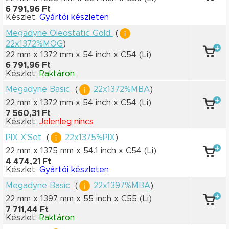
6 791,96 Ft
Készlet:
Gyártói készleten
Megadyne Oleostatic Gold
(
22x1372%MOG
)
22 mm x 1372 mm
x 54 inch
x C54
(Li)
6 791,96 Ft
Készlet:
Raktáron
Megadyne Basic
(
22x1372%MBA
)
22 mm x 1372 mm
x 54 inch
x C54
(Li)
7 560,31 Ft
Készlet:
Jelenleg nincs
PIX X'Set
(
22x1375%PIX
)
22 mm x 1375 mm
x 54.1 inch
x C54
(Li)
4 474,21 Ft
Készlet:
Gyártói készleten
Megadyne Basic
(
22x1397%MBA
)
22 mm x 1397 mm
x 55 inch
x C55
(Li)
7 711,44 Ft
Készlet:
Raktáron