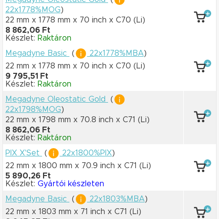
22x1778%MOG
)
22 mm x 1778 mm
x 70 inch
x C70
(Li)
8 862,06 Ft
Készlet:
Raktáron
Megadyne Basic
(
22x1778%MBA
)
22 mm x 1778 mm
x 70 inch
x C70
(Li)
9 795,51 Ft
Készlet:
Raktáron
Megadyne Oleostatic Gold
(
22x1798%MOG
)
22 mm x 1798 mm
x 70.8 inch
x C71
(Li)
8 862,06 Ft
Készlet:
Raktáron
PIX X'Set
(
22x1800%PIX
)
22 mm x 1800 mm
x 70.9 inch
x C71
(Li)
5 890,26 Ft
Készlet:
Gyártói készleten
Megadyne Basic
(
22x1803%MBA
)
22 mm x 1803 mm
x 71 inch
x C71
(Li)