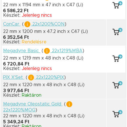
22 mm x 1194 mm
x 47 inch
x C47
(Li)
6 586,22 Ft
Készlet:
Jelenleg nincs
ConCar
(
22x1200%CON
)
22 mm x 1200 mm
x 47.2 inch
x C47
(Li)
6 352,54 Ft
Készlet:
Rendelésre
Megadyne Basic
(
22x1219%MBA
)
22 mm x 1219 mm
x 48 inch
x C48
(Li)
6 720,84 Ft
Készlet:
Jelenleg nincs
PIX X'Set
(
22x1220%PIX
)
22 mm x 1220 mm
x 48 inch
x C48
(Li)
3 977,64 Ft
Készlet:
Raktáron
Megadyne Oleostatic Gold
(
22x1220%MOG
)
22 mm x 1220 mm
x 48 inch
x C48
(Li)
5 349,24 Ft
Készlet:
Raktáron