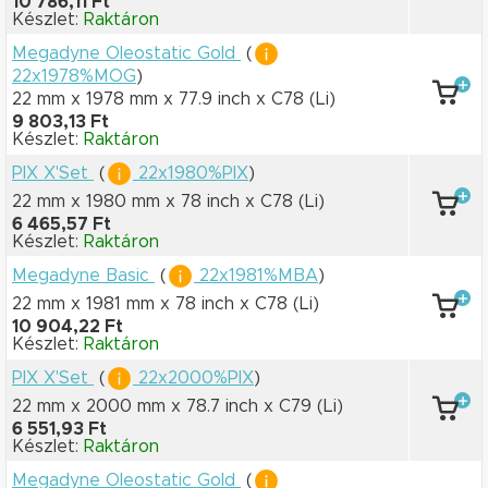
10 786,11 Ft
Készlet:
Raktáron
Megadyne Oleostatic Gold
(
22x1978%MOG
)
22 mm x 1978 mm
x 77.9 inch
x C78
(Li)
9 803,13 Ft
Készlet:
Raktáron
PIX X'Set
(
22x1980%PIX
)
22 mm x 1980 mm
x 78 inch
x C78
(Li)
6 465,57 Ft
Készlet:
Raktáron
Megadyne Basic
(
22x1981%MBA
)
22 mm x 1981 mm
x 78 inch
x C78
(Li)
10 904,22 Ft
Készlet:
Raktáron
PIX X'Set
(
22x2000%PIX
)
22 mm x 2000 mm
x 78.7 inch
x C79
(Li)
6 551,93 Ft
Készlet:
Raktáron
Megadyne Oleostatic Gold
(