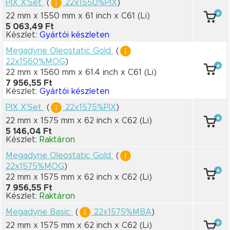
PIX X'Set
(
22x1550%PIX
)
22 mm x 1550 mm
x 61 inch
x C61
(Li)
5 063,49 Ft
Készlet:
Gyártói készleten
Megadyne Oleostatic Gold
(
22x1560%MOG
)
22 mm x 1560 mm
x 61.4 inch
x C61
(Li)
7 956,55 Ft
Készlet:
Gyártói készleten
PIX X'Set
(
22x1575%PIX
)
22 mm x 1575 mm
x 62 inch
x C62
(Li)
5 146,04 Ft
Készlet:
Raktáron
Megadyne Oleostatic Gold
(
22x1575%MOG
)
22 mm x 1575 mm
x 62 inch
x C62
(Li)
7 956,55 Ft
Készlet:
Raktáron
Megadyne Basic
(
22x1575%MBA
)
22 mm x 1575 mm
x 62 inch
x C62
(Li)