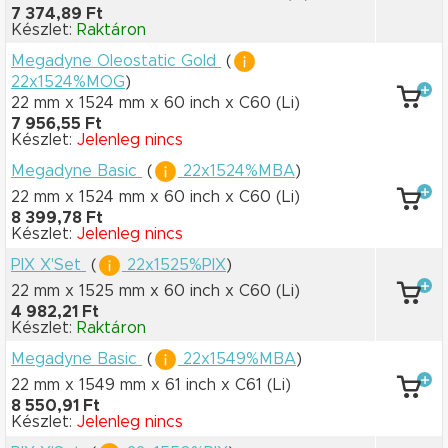
7 374,89 Ft
Készlet:
Raktáron
Megadyne Oleostatic Gold
(
22x1524%MOG
)
22 mm x 1524 mm
x 60 inch
x C60
(Li)
7 956,55 Ft
Készlet:
Jelenleg nincs
Megadyne Basic
(
22x1524%MBA
)
22 mm x 1524 mm
x 60 inch
x C60
(Li)
8 399,78 Ft
Készlet:
Jelenleg nincs
PIX X'Set
(
22x1525%PIX
)
22 mm x 1525 mm
x 60 inch
x C60
(Li)
4 982,21 Ft
Készlet:
Raktáron
Megadyne Basic
(
22x1549%MBA
)
22 mm x 1549 mm
x 61 inch
x C61
(Li)
8 550,91 Ft
Készlet:
Jelenleg nincs