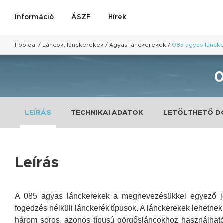
Információ
ÁSZF
Hírek
Főoldal
/
Láncok, lánckerekek
/
Agyas lánckerekek
/
085 agyas lánck
LEÍRÁS
TECHNIKAI ADATOK
LETÖLTHETŐ 
Leírás
A 085
agyas lánckerekek a megnevezésükkel egyező jelö
fogedzés nélküli lánckerék típusok. A lánckerekek lehetnek
három soros, azonos típusú görgősláncokhoz használhatók