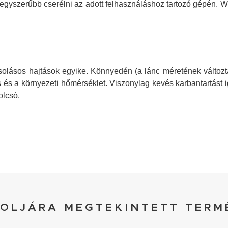
y egyszerűbb cserélni az adott felhasználáshoz tartozó gépén. 
olásos hajtások egyike. Könnyedén (a lánc méretének változtatá
és a környezeti hőmérséklet. Viszonylag kevés karbantartást i
olcsó.
OLJÁRA MEGTEKINTETT TERM