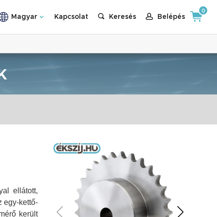
0
Magyar
Kapcsolat
Keresés
Belépés
K
l ellátott,
 egy-kettő-
mérő került