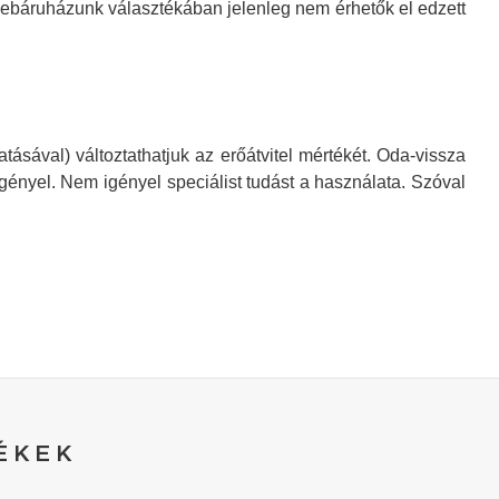
Webáruházunk választékában jelenleg nem érhetők el edzett
sával) változtathatjuk az erőátvitel mértékét. Oda-vissza
gényel. Nem igényel speciálist tudást a használata. Szóval
ÉKEK