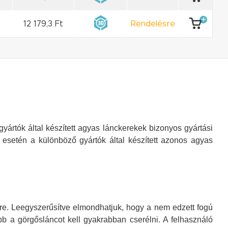
12 179,3 Ft
Rendelésre
rtók által készített agyas lánckerekek bizonyos gyártási
esetén a különböző gyártók által készített azonos agyas
enre. Leegyszerűsítve elmondhatjuk, hogy a nem edzett fogú
b a görgősláncot kell gyakrabban cserélni. A felhasználó