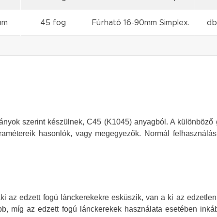
mm
45 fog
Fúrható 16-90mm Simplex.
db
ok szerint készülnek, C45 (K1045) anyagból. A különböző gyá
amétereik hasonlók, vagy megegyezők. Normál felhasználás 
aki az edzett fogú lánckerekekre esküszik, van a ki az edzetl
bb, míg az edzett fogú lánckerekek használata esetében inkáb