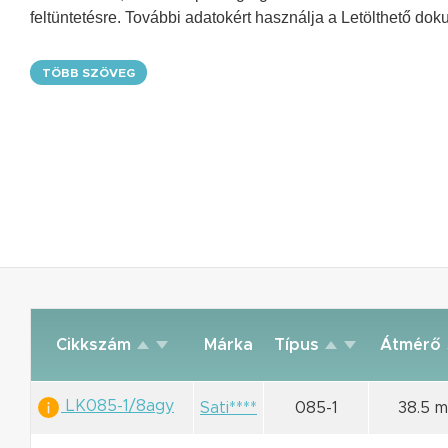
feltüntetésre. További adatokért használja a Letölthető do
TÖBB SZÖVEG
Cikkszám
Márka
Típus
Átmérő
LK085-1/8agy
Sati****
085-1
38.5 