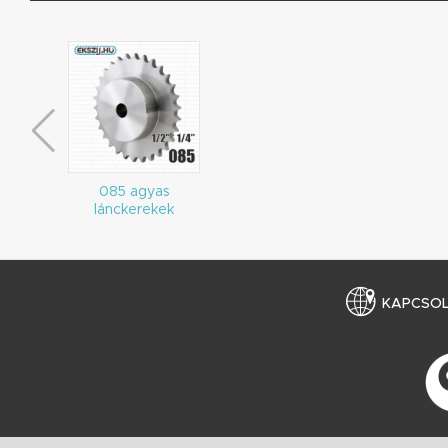
085 agyas
lánckerekek
KAPCSO