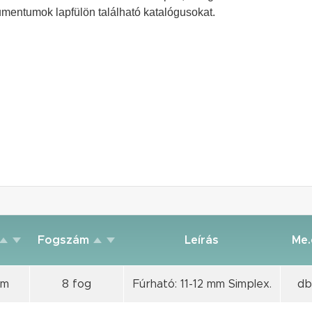
kumentumok lapfülön található katalógusokat.
Fogszám
Leírás
Me.
mm
8 fog
Fúrható: 11-12 mm Simplex.
db