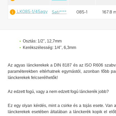
LK085-1/45agy
Sati****
085-1
167.8 
Osztás: 1/2", 12,7mm
Kerékszélesség: 1/4", 6,3mm
Az agyas lánckerekek a DIN 8187 és az ISO R606 szabvány
paraméterekben eltérhatnek egymástól, azonban főbb par
lánckerekek felcserélhetők!
Az edzett fogú, vagy a nem edzett fogú lánckerék jobb?
Ez egy olyan kérdés, mint a csirke és a tojás esete. Van 
lánckerekek esetében általában a lánckerék kopik el elő