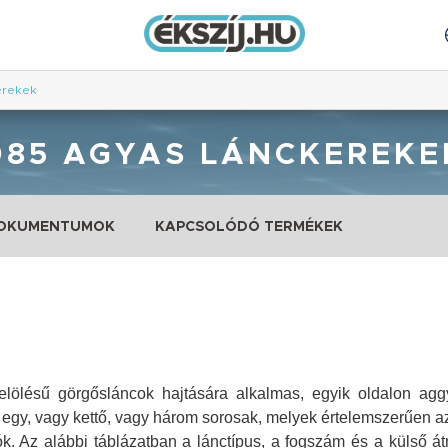
erekek
085 AGYAS LÁNCKEREKE
DOKUMENTUMOK
KAPCSOLÓDÓ TERMÉKEK
lésű görgősláncok hajtására alkalmas, egyik oldalon aggya
 egy, vagy kettő, vagy három sorosak, melyek értelemszerűen az
. Az alábbi táblázatban a lánctípus, a fogszám és a külső át