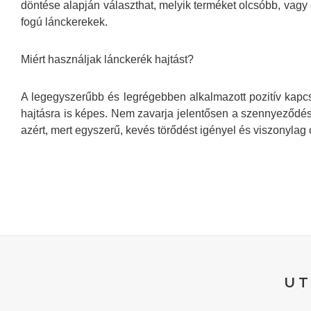
döntése alapján választhat, melyik terméket olcsóbb, vag
fogú lánckerekek.
Miért használjak lánckerék hajtást?
A legegyszerűbb és legrégebben alkalmazott pozitív kapcs
hajtásra is képes. Nem zavarja jelentősen a szennyeződés 
azért, mert egyszerű, kevés törődést igényel és viszonylag 
UT