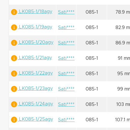
LK085-1/18agy
Sati****
085-1
78.9 
LK085-1/19agy
Sati****
085-1
82.9 
LK085-1/20agy
Sati****
085-1
86.9 
LK085-1/21agy
Sati****
085-1
91 m
LK085-1/22agy
Sati****
085-1
95 m
LK085-1/23agy
Sati****
085-1
99 m
LK085-1/24agy
Sati****
085-1
103 
LK085-1/25agy
Sati****
085-1
107.1 