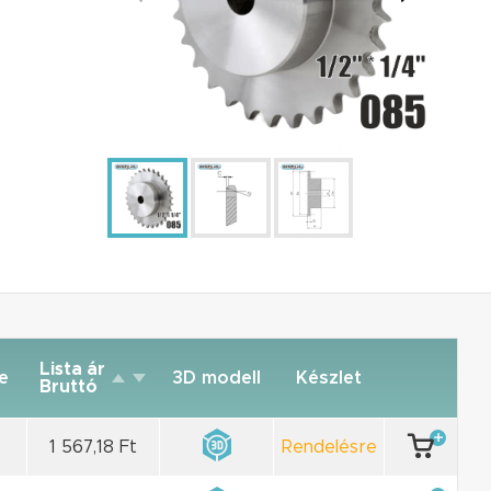
Lista ár
e
3D modell
Készlet
Bruttó
1 567,18 Ft
Rendelésre