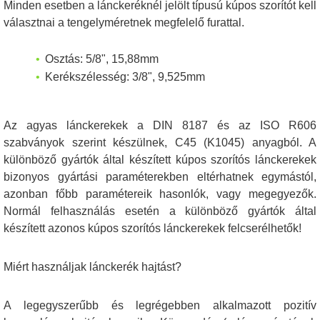
Minden esetben a lánckeréknél jelölt típusú kúpos szorítót kell
választnai a tengelyméretnek megfelelő furattal.
Osztás: 5/8", 15,88mm
Kerékszélesség: 3/8", 9,525mm
Az agyas lánckerekek a DIN 8187 és az ISO R606
szabványok szerint készülnek, C45 (K1045) anyagból. A
különböző gyártók által készített kúpos szorítós lánckerekek
bizonyos gyártási paraméterekben eltérhatnek egymástól,
azonban főbb paramétereik hasonlók, vagy megegyezők.
Normál felhasználás esetén a különböző gyártók által
készített azonos kúpos szorítós lánckerekek felcserélhetők!
Miért használjak lánckerék hajtást?
A legegyszerűbb és legrégebben alkalmazott pozitív