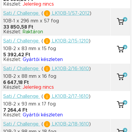
Készlet:
Jelenleg nincs
Sati / Challenge
(
LK10B-1/57-2012
)
10B-1 x 296 mm
x 57 fog
33 850,58 Ft
Készlet:
Raktáron
Sati / Challenge
(
LK10B-2/15-1210
)
10B-2 x 83 mm
x 15 fog
5 392,42 Ft
Készlet:
Gyártói készleten
Sati / Challenge
(
LK10B-2/16-1610
)
10B-2 x 88 mm
x 16 fog
6 647,18 Ft
Készlet:
Jelenleg nincs
Sati / Challenge
(
LK10B-2/17-1610
)
10B-2 x 93 mm
x 17 fog
7 264,4 Ft
Készlet:
Gyártói készleten
Sati / Challenge
(
LK10B-2/18-1610
)
10B-2 x 98 mm
x 18 fog