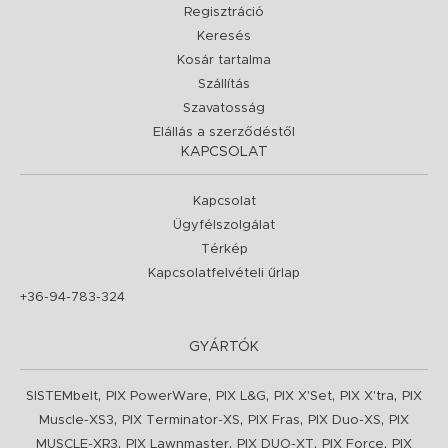
Regisztráció
Keresés
Kosár tartalma
Szállítás
Szavatosság
Elállás a szerződéstől
KAPCSOLAT
Kapcsolat
Ügyfélszolgálat
Térkép
Kapcsolatfelvételi űrlap
+36-94-783-324
GYÁRTÓK
,
,
,
,
,
SISTEMbelt
PIX PowerWare
PIX L&G
PIX X'Set
PIX X'tra
PIX
,
,
,
,
Muscle-XS3
PIX Terminator-XS
PIX Fras
PIX Duo-XS
PIX
,
,
,
,
MUSCLE-XR3
PIX Lawnmaster
PIX DUO-XT
PIX Force
PIX