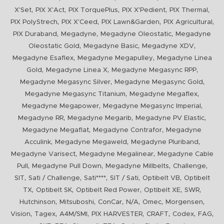
,
,
,
,
,
X'Set
PIX X'Act
PIX TorquePlus
PIX X'Pedient
PIX Thermal
,
,
,
,
PIX PolyStrech
PIX X'Ceed
PIX Lawn&Garden
PIX Agricultural
,
,
,
PIX Duraband
Megadyne
Megadyne Oleostatic
Megadyne
,
,
,
Oleostatic Gold
Megadyne Basic
Megadyne XDV
,
,
Megadyne Esaflex
Megadyne Megapulley
Megadyne Linea
,
,
,
Gold
Megadyne Linea X
Megadyne Megasync RPP
,
,
Megadyne Megasync Silver
Megadyne Megasync Gold
,
,
Megadyne Megasync Titanium
Megadyne Megaflex
,
,
Megadyne Megapower
Megadyne Megasync Imperial
,
,
,
Megadyne RR
Megadyne Megarib
Megadyne PV Elastic
,
,
Megadyne Megaflat
Megadyne Contrafor
Megadyne
,
,
,
Acculink
Megadyne Megaweld
Megadyne Pluriband
,
,
Megadyne Varisect
Megadyne Megalinear
Megadyne Cable
,
,
,
,
Pull
Megadyne Pull Down
Megadyne Millbelts
Challenge
,
,
,
,
,
SIT
Sati / Challenge
Sati****
SIT / Sati
Optibelt VB
Optibelt
,
,
,
,
,
TX
Optibelt SK
Optibelt Red Power
Optibelt XE
SWR
,
,
,
,
,
,
Hutchinson
Mitsuboshi
ConCar
N/A
Omec
Morgensen
,
,
,
,
,
,
,
Vision
Tagex
A4M/SMI
PIX HARVESTER
CRAFT
Codex
FAG