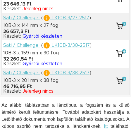
23 646,13 Ft
Készlet:
Jelenleg nincs
Sati / Challenge
(
LK10B-3/27-2517
)
10B-3 x 144 mm
x 27 fog
26 657,3 Ft
Készlet:
Gyártói készleten
Sati / Challenge
(
LK10B-3/30-2517
)
10B-3 x 159 mm
x 30 fog
32 260,54 Ft
Készlet:
Gyártói készleten
Sati / Challenge
(
LK10B-3/38-2517
)
10B-3 x 201 mm
x 38 fog
46 716,95 Ft
Készlet:
Jelenleg nincs
Az alábbi táblázatban a lánctípus, a fogszám és a külső
átmérő került feltüntetésre. További adatokért használja a
Letölthető dokumentumok lapfülön található katalógusokat.
A
kúpos szorító nem tartozéka a lánckeréknek,
itt
található.