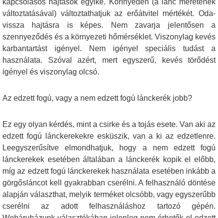
kapcsolásos hajtások egyike. Könnyedén (a lánc méretének
változtatásával) változtathatjuk az erőátvitel mértékét. Oda-
vissza hajtásra is képes. Nem zavarja jelentősen a
szennyeződés és a környezeti hőmérséklet. Viszonylag kevés
karbantartást igényel. Nem igényel speciális tudást a
használata. Szóval azért, mert egyszerű, kevés törődést
igényel és viszonylag olcsó.
Az edzett fogú, vagy a nem edzett fogú lánckerék jobb?
Ez egy olyan kérdés, mint a csirke és a tojás esete. Van aki az
edzett fogú lánckerekekre esküszik, van a ki az edzetlenre.
Leegyszerűsítve elmondhatjuk, hogy a nem edzett fogú
lánckerekek esetében általában a lánckerék kopik el előbb,
míg az edzett fogú lánckerekek használata esetében inkább a
görgősláncot kell gyakrabban cserélni. A felhasználó döntése
alapján választhat, melyik terméket olcsóbb, vagy egyszerűbb
cserélni az adott felhasználáshoz tartozó gépén.
Webáruházunk választékában jelenleg nem érhetők el edzett