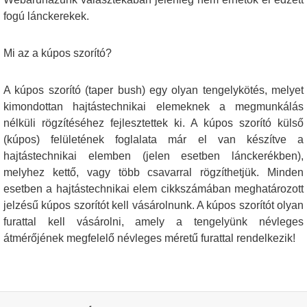
fogú lánckerekek.
Mi az a kúpos szorító?
A kúpos szorító (taper bush) egy olyan tengelykötés, melyet
kimondottan hajtástechnikai elemeknek a megmunkálás
nélküli rögzítéséhez fejlesztettek ki. A kúpos szorító külső
(kúpos) felületének foglalata már el van készítve a
hajtástechnikai elemben (jelen esetben lánckerékben),
melyhez kettő, vagy több csavarral rögzíthetjük. Minden
esetben a hajtástechnikai elem cikkszámában meghatározott
jelzésű kúpos szorítót kell vásárolnunk. A kúpos szorítót olyan
furattal kell vásárolni, amely a tengelyünk névleges
átmérőjének megfelelő névleges méretű furattal rendelkezik!