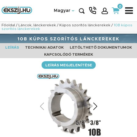
0
Magyar
Főoldal
/
Láncok, lánckerekek
/
Kúpos szorítós lánckerekek
/
10B kúpos
szorítós lánckerekek
10B KÚPOS SZORÍTÓS LÁNCKEREKEK
LEÍRÁS
TECHNIKAI ADATOK
LETÖLTHETŐ DOKUMENTUMOK
KAPCSOLÓDÓ TERMÉKEK
LEÍRÁS MEGJELENÍTÉSE