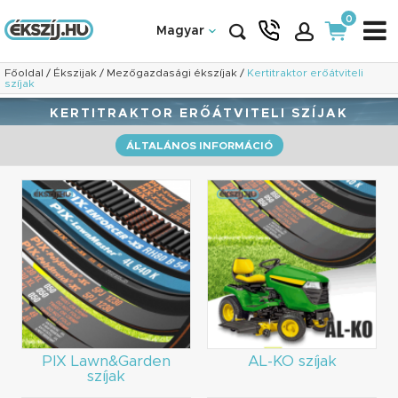
0
Magyar
Főoldal
/
Ékszijak
/
Mezőgazdasági ékszíjak
/
Kertitraktor erőátviteli
szíjak
KERTITRAKTOR ERŐÁTVITELI SZÍJAK
ÁLTALÁNOS INFORMÁCIÓ
PIX Lawn&Garden
AL-KO szíjak
szíjak