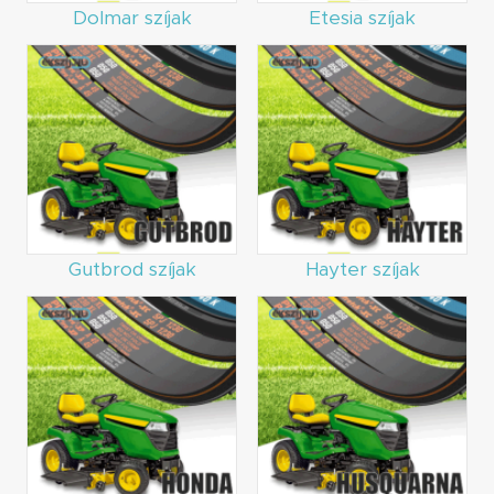
Dolmar szíjak
Etesia szíjak
Gutbrod szíjak
Hayter szíjak