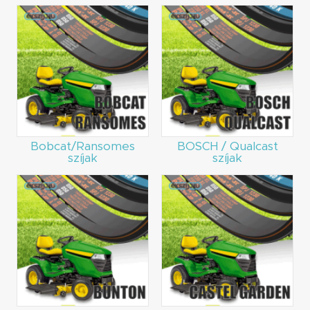
Bobcat/Ransomes
BOSCH / Qualcast
szíjak
szíjak