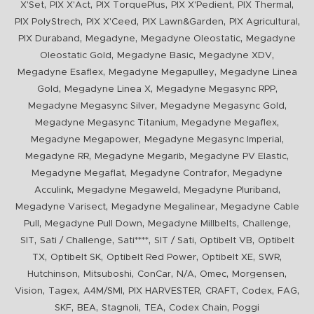
,
,
,
,
,
X'Set
PIX X'Act
PIX TorquePlus
PIX X'Pedient
PIX Thermal
,
,
,
,
PIX PolyStrech
PIX X'Ceed
PIX Lawn&Garden
PIX Agricultural
,
,
,
PIX Duraband
Megadyne
Megadyne Oleostatic
Megadyne
,
,
,
Oleostatic Gold
Megadyne Basic
Megadyne XDV
,
,
Megadyne Esaflex
Megadyne Megapulley
Megadyne Linea
,
,
,
Gold
Megadyne Linea X
Megadyne Megasync RPP
,
,
Megadyne Megasync Silver
Megadyne Megasync Gold
,
,
Megadyne Megasync Titanium
Megadyne Megaflex
,
,
Megadyne Megapower
Megadyne Megasync Imperial
,
,
,
Megadyne RR
Megadyne Megarib
Megadyne PV Elastic
,
,
Megadyne Megaflat
Megadyne Contrafor
Megadyne
,
,
,
Acculink
Megadyne Megaweld
Megadyne Pluriband
,
,
Megadyne Varisect
Megadyne Megalinear
Megadyne Cable
,
,
,
,
Pull
Megadyne Pull Down
Megadyne Millbelts
Challenge
,
,
,
,
,
SIT
Sati / Challenge
Sati****
SIT / Sati
Optibelt VB
Optibelt
,
,
,
,
,
TX
Optibelt SK
Optibelt Red Power
Optibelt XE
SWR
,
,
,
,
,
,
Hutchinson
Mitsuboshi
ConCar
N/A
Omec
Morgensen
,
,
,
,
,
,
,
Vision
Tagex
A4M/SMI
PIX HARVESTER
CRAFT
Codex
FAG
,
,
,
,
,
SKF
BEA
Stagnoli
TEA
Codex Chain
Poggi