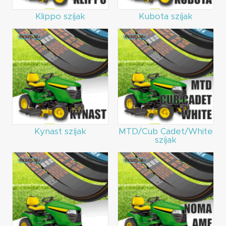
Klippo szíjak
Kubota szíjak
Kynast szíjak
MTD/Cub Cadet/White
szíjak