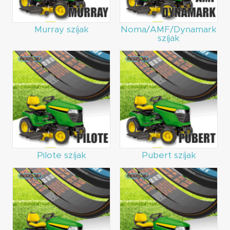
Murray szíjak
Noma/AMF/Dynamark
szíjak
Pilote szíjak
Pubert szíjak