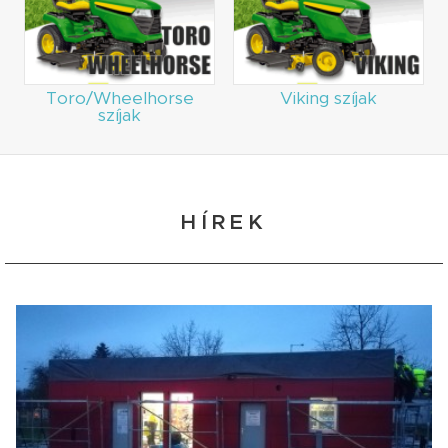
Toro/Wheelhorse
Viking szíjak
szíjak
HÍREK