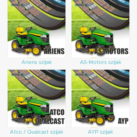
Ariens szíjak
AS-Motors szíjak
Atco / Qualcast szíjak
AYP szíjak