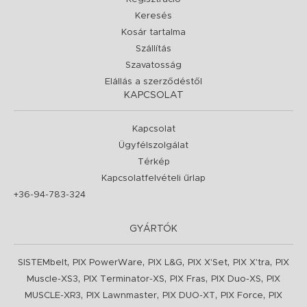
Keresés
Kosár tartalma
Szállítás
Szavatosság
Elállás a szerződéstől
KAPCSOLAT
Kapcsolat
Ügyfélszolgálat
Térkép
Kapcsolatfelvételi űrlap
+36-94-783-324
GYÁRTÓK
,
,
,
,
,
SISTEMbelt
PIX PowerWare
PIX L&G
PIX X'Set
PIX X'tra
PIX
,
,
,
,
Muscle-XS3
PIX Terminator-XS
PIX Fras
PIX Duo-XS
PIX
,
,
,
,
MUSCLE-XR3
PIX Lawnmaster
PIX DUO-XT
PIX Force
PIX